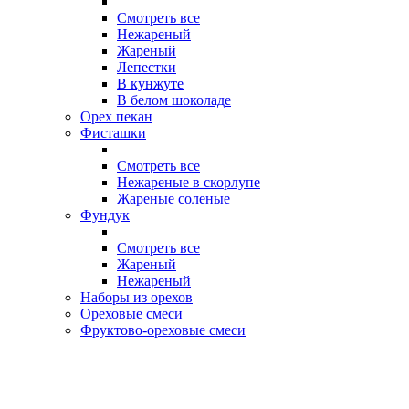
Смотреть все
Нежареный
Жареный
Лепестки
В кунжуте
В белом шоколаде
Орех пекан
Фисташки
Смотреть все
Нежареные в скорлупе
Жареные соленые
Фундук
Смотреть все
Жареный
Нежареный
Наборы из орехов
Ореховые смеси
Фруктово-ореховые смеси