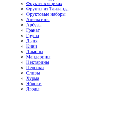
Фрукты в ящиках
Фрукты из Таиланда
Фруктовые наборы
Апельсины
Арбузы
Гранат
Груша
Дыня
Киви
Лимоны
Мандарины
Нектарины
Персики
Сливы
Хурма
Яблоки
Ягоды