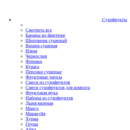
Сухофрукты
Смотреть все
Бананы во фритюре
Шиповник сушеный
Вишня сушеная
Изюм
Чернослив
Финики
Курага
Персики сушеные
Фруктовые чипсы
Смеси из сухофруктов
Смеси сухофруктов для компота
Фруктовая мука
Наборы из сухофруктов
Дыня вяленая
Манго
Маракуйя
Хурма
Груша
Айва