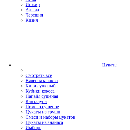
Инжир
Алыча
Черешня
Кизил
Цукаты
Смотреть все
Вяленая клюква
Киви сушеный
Кубики кокоса
Папайя сушеная
Канталупа
Помело сушеное
Цукаты из груши
Смеси и наборы цукатов
Цукаты из ананаса
Имбирь