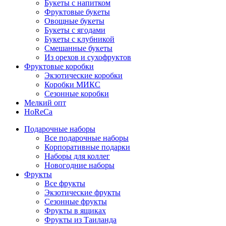
Букеты с напитком
Фруктовые букеты
Овощные букеты
Букеты с ягодами
Букеты с клубникой
Смешанные букеты
Из орехов и сухофруктов
Фруктовые коробки
Экзотические коробки
Коробки МИКС
Сезонные коробки
Мелкий опт
HoReCa
Подарочные наборы
Все подарочные наборы
Корпоративные подарки
Наборы для коллег
Новогодние наборы
Фрукты
Все фрукты
Экзотические фрукты
Сезонные фрукты
Фрукты в ящиках
Фрукты из Таиланда