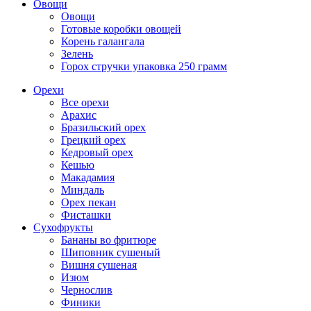
Овощи
Овощи
Готовые коробки овощей
Корень галангала
Зелень
Горох стручки упаковка 250 грамм
Орехи
Все орехи
Арахис
Бразильский орех
Грецкий орех
Кедровый орех
Кешью
Макадамия
Миндаль
Орех пекан
Фисташки
Сухофрукты
Бананы во фритюре
Шиповник сушеный
Вишня сушеная
Изюм
Чернослив
Финики