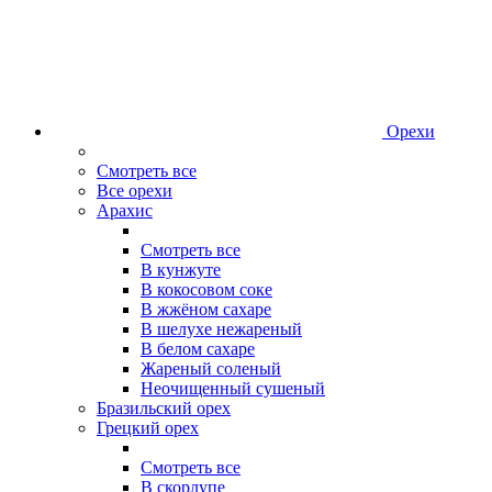
Орехи
Смотреть все
Все орехи
Арахис
Смотреть все
В кунжуте
В кокосовом соке
В жжёном сахаре
В шелухе нежареный
В белом сахаре
Жареный соленый
Неочищенный сушеный
Бразильский орех
Грецкий орех
Смотреть все
В скорлупе