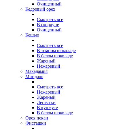
Очищенный
Кедровый орех
Смотреть все
В скорлупе
Очищенный
Кешью
Смотреть все
В темном шоколаде
В белом шоколаде
Жареный
Нежареный
Макадамия
Миндаль
Смотреть все
Нежареный
Жареный
Лепестки
В кунжуте
В белом шоколаде
Орех пекан
Фисташки