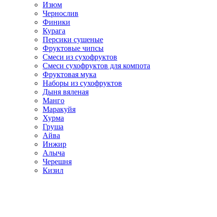
Изюм
Чернослив
Финики
Курага
Персики сушеные
Фруктовые чипсы
Смеси из сухофруктов
Смеси сухофруктов для компота
Фруктовая мука
Наборы из сухофруктов
Дыня вяленая
Манго
Маракуйя
Хурма
Груша
Айва
Инжир
Алыча
Черешня
Кизил