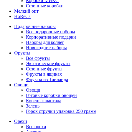
Коробки МИКС
Сезонные коробки
Мелкий опт
HoReCa
Подарочные наборы
Все подарочные наборы
Корпоративные подарки
Наборы для коллег
Новогодние наборы
Фрукты
Все фрукты
Экзотические фрукты
Сезонные фрукты
Фрукты в ящиках
Фрукты из Таиланда
Овощи
Овощи
Готовые коробки овощей
Корень галангала
Зелень
Горох стручки упаковка 250 грамм
Орехи
Все орехи
Арахис