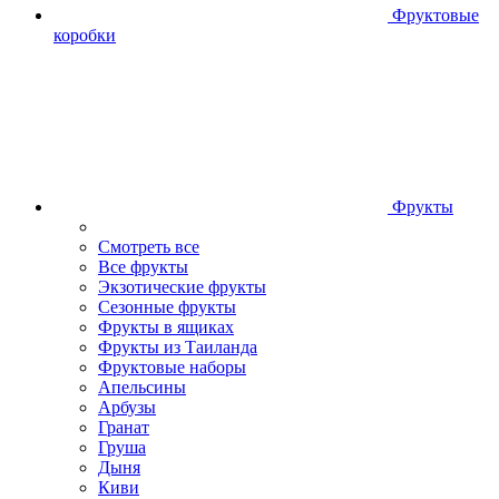
Фруктовые
коробки
Фрукты
Смотреть все
Все фрукты
Экзотические фрукты
Сезонные фрукты
Фрукты в ящиках
Фрукты из Таиланда
Фруктовые наборы
Апельсины
Арбузы
Гранат
Груша
Дыня
Киви