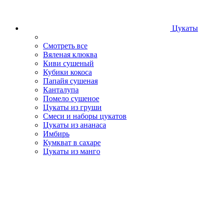
Цукаты
Смотреть все
Вяленая клюква
Киви сушеный
Кубики кокоса
Папайя сушеная
Канталупа
Помело сушеное
Цукаты из груши
Смеси и наборы цукатов
Цукаты из ананаса
Имбирь
Кумкват в сахаре
Цукаты из манго