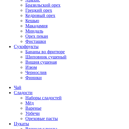
Бразильский орех
Грецкий орех
Кедровый орех
Кешью
Макадамия
Миндаль
Орех пекан
Фисташки
Сухофрукты
Бананы во фритюре
Шиповник сушеный
Вишня сушеная
Изюм
Чернослив
Финики
Чай
Сладости
Наборы сладостей
Мёд
Варенье
Урбечи
Ореховые пасты
Цукаты
Вяленая клюква