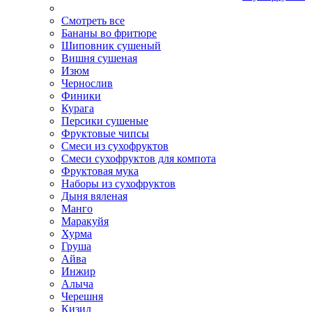
Смотреть все
Бананы во фритюре
Шиповник сушеный
Вишня сушеная
Изюм
Чернослив
Финики
Курага
Персики сушеные
Фруктовые чипсы
Смеси из сухофруктов
Смеси сухофруктов для компота
Фруктовая мука
Наборы из сухофруктов
Дыня вяленая
Манго
Маракуйя
Хурма
Груша
Айва
Инжир
Алыча
Черешня
Кизил