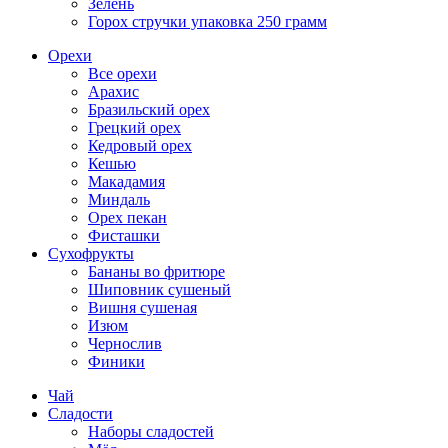
Зелень
Горох стручки упаковка 250 грамм
Орехи
Все орехи
Арахис
Бразильский орех
Грецкий орех
Кедровый орех
Кешью
Макадамия
Миндаль
Орех пекан
Фисташки
Сухофрукты
Бананы во фритюре
Шиповник сушеный
Вишня сушеная
Изюм
Чернослив
Финики
Чай
Сладости
Наборы сладостей