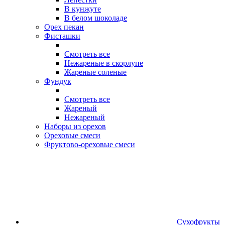
В кунжуте
В белом шоколаде
Орех пекан
Фисташки
Смотреть все
Нежареные в скорлупе
Жареные соленые
Фундук
Смотреть все
Жареный
Нежареный
Наборы из орехов
Ореховые смеси
Фруктово-ореховые смеси
Сухофрукты