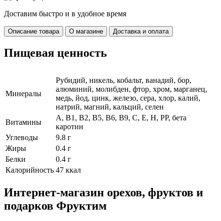
Доставим быстро и в удобное время
Описание товара
О магазине
Доставка и оплата
Пищевая ценность
Рубидий, никель, кобальт, ванадий, бор,
алюминий, молибден, фтор, хром, марганец,
Минералы
медь, йод, цинк, железо, сера, хлор, калий,
натрий, магний, кальций, селен
А, В1, В2, В5, В6, В9, С, Е, Н, РР, бета
Витамины
каротин
Углеводы
9.8 г
Жиры
0.4 г
Белки
0.4 г
Калорийность
47 ккал
Интернет-магазин орехов, фруктов и
подарков Фруктим