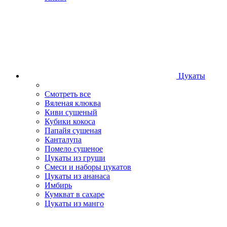
Цукаты
Смотреть все
Вяленая клюква
Киви сушеный
Кубики кокоса
Папайя сушеная
Канталупа
Помело сушеное
Цукаты из груши
Смеси и наборы цукатов
Цукаты из ананаса
Имбирь
Кумкват в сахаре
Цукаты из манго