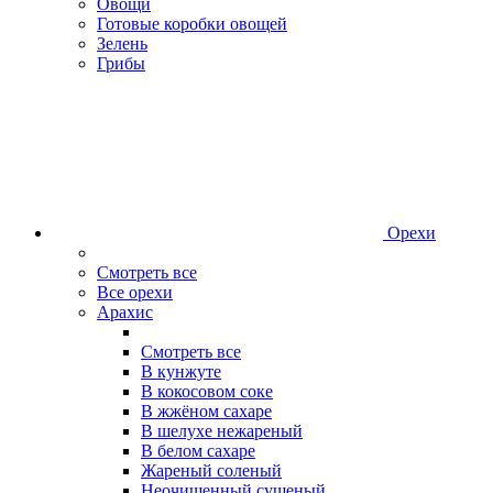
Овощи
Готовые коробки овощей
Зелень
Грибы
Орехи
Смотреть все
Все орехи
Арахис
Смотреть все
В кунжуте
В кокосовом соке
В жжёном сахаре
В шелухе нежареный
В белом сахаре
Жареный соленый
Неочищенный сушеный