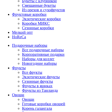
Букеты с клубникой
Смешанные букеты
Из орехов и сухофруктов
Фруктовые коробки
Экзотические коробки
Коробки МИКС
Сезонные коробки
Мелкий опт
HoReCa
Подарочные наборы
Все подарочные наборы
Корпоративные подарки
Наборы для коллег
Новогодние наборы
Фрукты
Все фрукты
Экзотические фрукты
Сезонные фрукты
Фрукты в ящиках
Фрукты из Таиланда
Овощи
Овощи
Готовые коробки овощей
Корень галангала