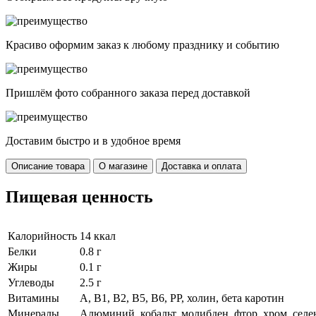
Красиво оформим заказ к любому празднику и событию
Пришлём фото собранного заказа перед доставкой
Доставим быстро и в удобное время
Описание товара
О магазине
Доставка и оплата
Пищевая ценность
Калорийность
14 ккал
Белки
0.8 г
Жиры
0.1 г
Углеводы
2.5 г
Витамины
А, B1, В2, В5, В6, РР, холин, бета каротин
Минералы
Алюминий, кобальт, молибден, фтор, хром, селен