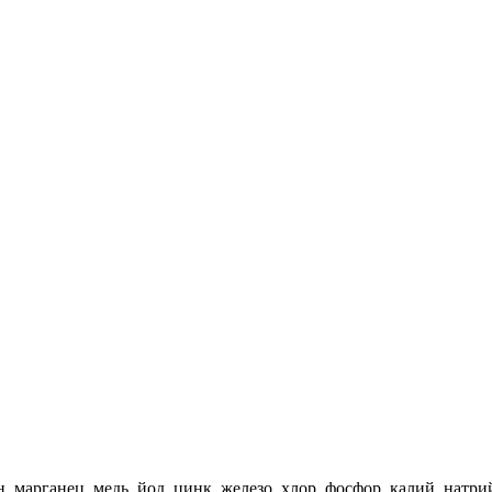
, марганец, медь, йод, цинк, железо, хлор, фосфор, калий, натри