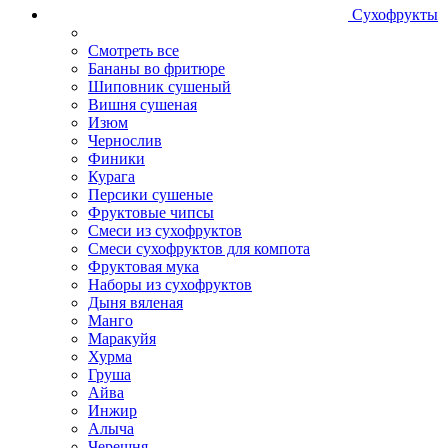
Сухофрукты
Смотреть все
Бананы во фритюре
Шиповник сушеный
Вишня сушеная
Изюм
Чернослив
Финики
Курага
Персики сушеные
Фруктовые чипсы
Смеси из сухофруктов
Смеси сухофруктов для компота
Фруктовая мука
Наборы из сухофруктов
Дыня вяленая
Манго
Маракуйя
Хурма
Груша
Айва
Инжир
Алыча
Черешня