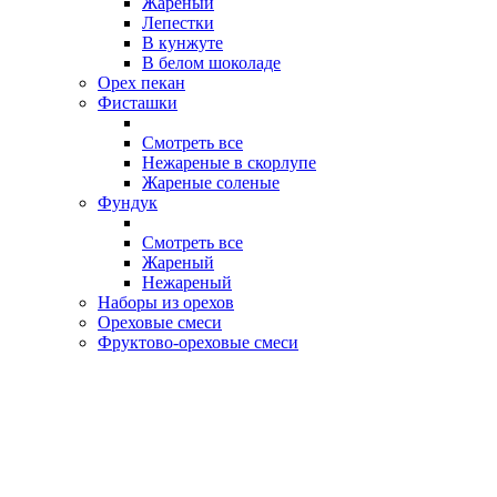
Жареный
Лепестки
В кунжуте
В белом шоколаде
Орех пекан
Фисташки
Смотреть все
Нежареные в скорлупе
Жареные соленые
Фундук
Смотреть все
Жареный
Нежареный
Наборы из орехов
Ореховые смеси
Фруктово-ореховые смеси