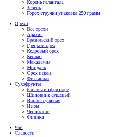
Корень галангала
Зелень
Горох стручки упаковка 250 грамм
Орехи
Все орехи
Арахис
Бразильский орех
Грецкий орех
Кедровый орех
Кешью
Макадамия
Миндаль
Орех пекан
Фисташки
Сухофрукты
Бананы во фритюре
Шиповник сушеный
Вишня сушеная
Изюм
Чернослив
Финики
Чай
Сладости