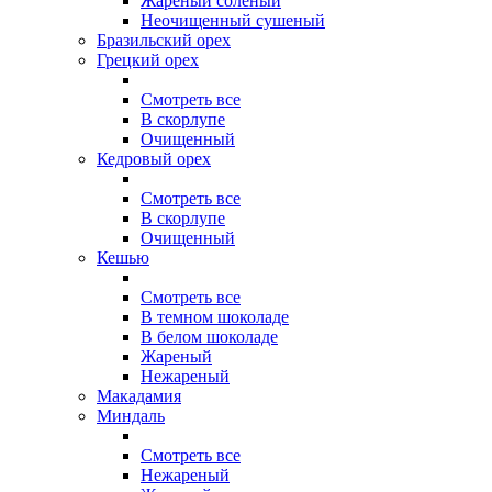
Жареный соленый
Неочищенный сушеный
Бразильский орех
Грецкий орех
Смотреть все
В скорлупе
Очищенный
Кедровый орех
Смотреть все
В скорлупе
Очищенный
Кешью
Смотреть все
В темном шоколаде
В белом шоколаде
Жареный
Нежареный
Макадамия
Миндаль
Смотреть все
Нежареный