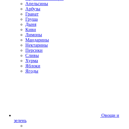
Апельсины
Арбузы
Гранат
Груша
Дыня
Киви
Лимоны
Мандарины
Нектарины
Персики
Сливы
Хурма
Яблоки
Ягоды
Овощи и
зелень