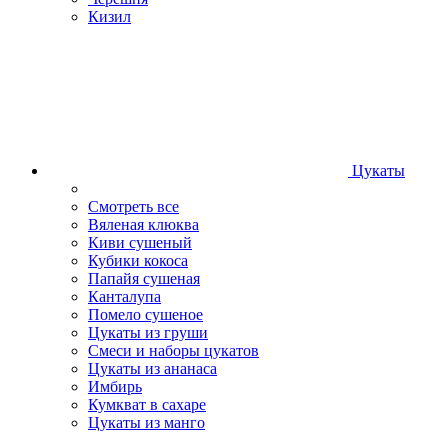
Кизил
Цукаты
Смотреть все
Вяленая клюква
Киви сушеный
Кубики кокоса
Папайя сушеная
Канталупа
Помело сушеное
Цукаты из груши
Смеси и наборы цукатов
Цукаты из ананаса
Имбирь
Кумкват в сахаре
Цукаты из манго