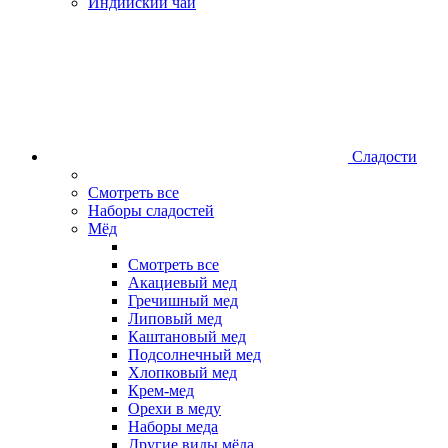
Индийский чай
Сладости
Смотреть все
Наборы сладостей
Мёд
Смотреть все
Акациевый мед
Гречишный мед
Липовый мед
Каштановый мед
Подсолнечный мед
Хлопковый мед
Крем-мед
Орехи в меду
Наборы меда
Другие виды мёда