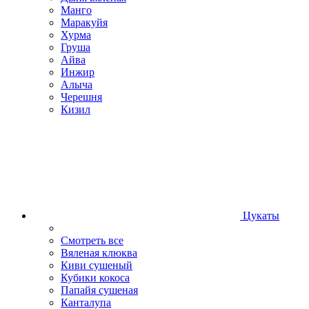
Манго
Маракуйя
Хурма
Груша
Айва
Инжир
Алыча
Черешня
Кизил
Цукаты
Смотреть все
Вяленая клюква
Киви сушеный
Кубики кокоса
Папайя сушеная
Канталупа