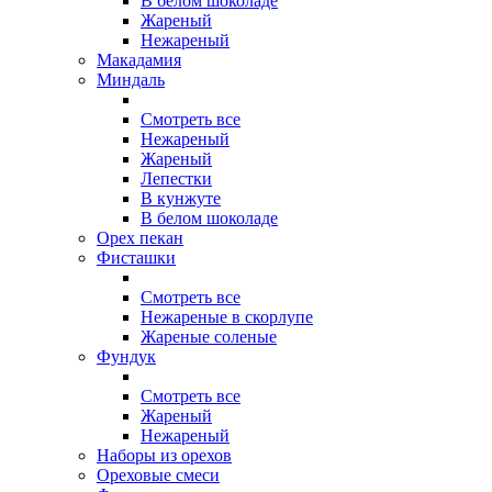
В белом шоколаде
Жареный
Нежареный
Макадамия
Миндаль
Смотреть все
Нежареный
Жареный
Лепестки
В кунжуте
В белом шоколаде
Орех пекан
Фисташки
Смотреть все
Нежареные в скорлупе
Жареные соленые
Фундук
Смотреть все
Жареный
Нежареный
Наборы из орехов
Ореховые смеси