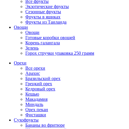
Все фрукты
Экзотические фрукты
Сезонные фрукты
Фрукты в ящиках
Фрукты из Таиланда
Овощи
Овощи
Готовые коробки овощей
Корень галангала
Зелень
Горох стручки упаковка 250 грамм
Орехи
Все орехи
Арахис
Бразильский орех
Грецкий орех
Кедровый орех
Кешью
Макадамия
Миндаль
Орех пекан
Фисташки
Сухофрукты
Бананы во фритюре