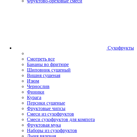
Фруктово-ореховые смеси
Сухофрукты
Смотреть все
Бананы во фритюре
Шиповник сушеный
Вишня сушеная
Изюм
Чернослив
Финики
Курага
Персики сушеные
Фруктовые чипсы
Смеси из сухофруктов
Смеси сухофруктов для компота
Фруктовая мука
Наборы из сухофруктов
Дыня вяленая