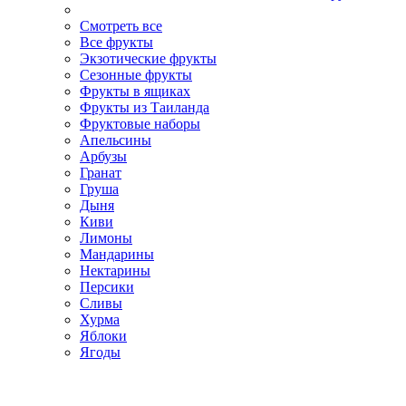
Смотреть все
Все фрукты
Экзотические фрукты
Сезонные фрукты
Фрукты в ящиках
Фрукты из Таиланда
Фруктовые наборы
Апельсины
Арбузы
Гранат
Груша
Дыня
Киви
Лимоны
Мандарины
Нектарины
Персики
Сливы
Хурма
Яблоки
Ягоды