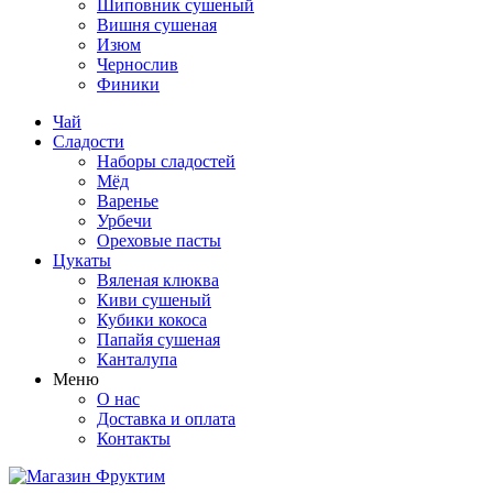
Шиповник сушеный
Вишня сушеная
Изюм
Чернослив
Финики
Чай
Сладости
Наборы сладостей
Мёд
Варенье
Урбечи
Ореховые пасты
Цукаты
Вяленая клюква
Киви сушеный
Кубики кокоса
Папайя сушеная
Канталупа
Меню
О нас
Доставка и оплата
Контакты