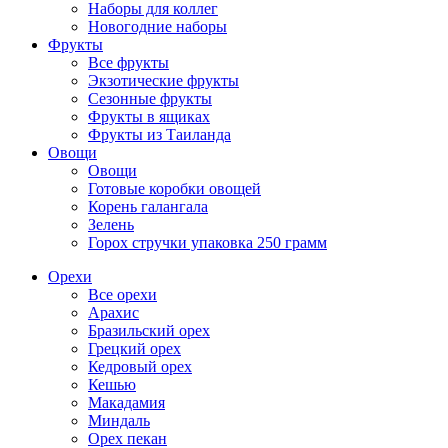
Наборы для коллег
Новогодние наборы
Фрукты
Все фрукты
Экзотические фрукты
Сезонные фрукты
Фрукты в ящиках
Фрукты из Таиланда
Овощи
Овощи
Готовые коробки овощей
Корень галангала
Зелень
Горох стручки упаковка 250 грамм
Орехи
Все орехи
Арахис
Бразильский орех
Грецкий орех
Кедровый орех
Кешью
Макадамия
Миндаль
Орех пекан