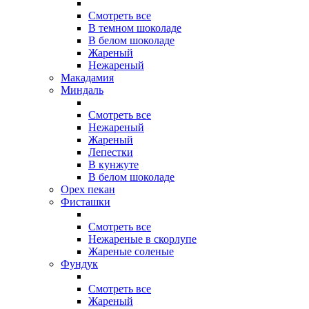
Смотреть все
В темном шоколаде
В белом шоколаде
Жареный
Нежареный
Макадамия
Миндаль
Смотреть все
Нежареный
Жареный
Лепестки
В кунжуте
В белом шоколаде
Орех пекан
Фисташки
Смотреть все
Нежареные в скорлупе
Жареные соленые
Фундук
Смотреть все
Жареный