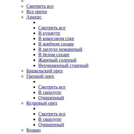
Смотреть все
Все орехи
Арахис
Смотреть все
В кунжуте
В кокосовом соке
В жжёном сахаре
В шелухе нежареный
В белом сахаре
Жареный соленый
Неочищенный сушеный
Бразильский орех
Грецкий орех
Смотреть все
В скорлупе
Очищенный
Кедровый орех
Смотреть все
В скорлупе
Очищенный
Кешью