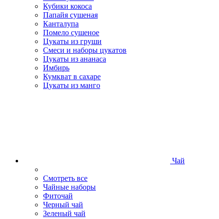
Кубики кокоса
Папайя сушеная
Канталупа
Помело сушеное
Цукаты из груши
Смеси и наборы цукатов
Цукаты из ананаса
Имбирь
Кумкват в сахаре
Цукаты из манго
Чай
Смотреть все
Чайные наборы
Фиточай
Черный чай
Зеленый чай