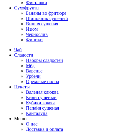
Фисташки
Сухофрукты
Бананы во фритюре
Шиповник сушеный
Вишня сушеная
Изюм
Чернослив
Финики
Чай
Сладости
Наборы сладостей
Мёд
Варенье
Урбечи
Ореховые пасты
Цукаты
Вяленая клюква
Киви сушеный
Кубики кокоса
Папайя сушеная
Канталупа
Меню
О нас
Доставка и оплата