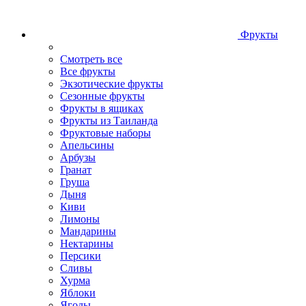
Фрукты
Смотреть все
Все фрукты
Экзотические фрукты
Сезонные фрукты
Фрукты в ящиках
Фрукты из Таиланда
Фруктовые наборы
Апельсины
Арбузы
Гранат
Груша
Дыня
Киви
Лимоны
Мандарины
Нектарины
Персики
Сливы
Хурма
Яблоки
Ягоды