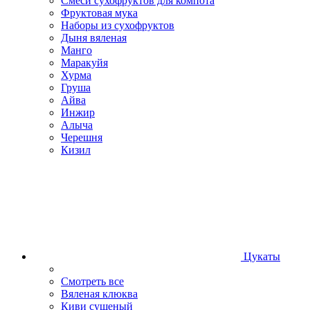
Смеси сухофруктов для компота
Фруктовая мука
Наборы из сухофруктов
Дыня вяленая
Манго
Маракуйя
Хурма
Груша
Айва
Инжир
Алыча
Черешня
Кизил
Цукаты
Смотреть все
Вяленая клюква
Киви сушеный