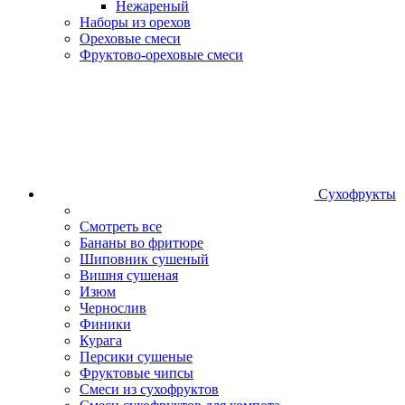
Нежареный
Наборы из орехов
Ореховые смеси
Фруктово-ореховые смеси
Сухофрукты
Смотреть все
Бананы во фритюре
Шиповник сушеный
Вишня сушеная
Изюм
Чернослив
Финики
Курага
Персики сушеные
Фруктовые чипсы
Смеси из сухофруктов