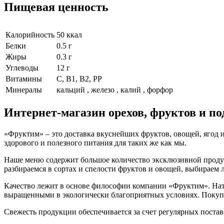
Пищевая ценность
Калорийность
50 ккал
Белки
0.5 г
Жиры
0.3 г
Углеводы
12 г
Витамины
С, В1, В2, PP
Минералы
кальций , железо , калий , форфор
Интернет-магазин орехов, фруктов и п
«Фруктим» – это доставка вкуснейших фруктов, овощей, ягод и
здорового и полезного питания для таких же как мы.
Наше меню содержит большое количество эксклюзивной продукц
разбираемся в сортах и спелости фруктов и овощей, выбираем
Качество лежит в основе философии компании «Фруктим». Нату
выращенными в экологически благоприятных условиях. Покупа
Свежесть продукции обеспечивается за счет регулярных поста