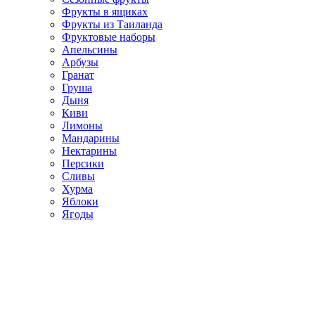
Фрукты в ящиках
Фрукты из Таиланда
Фруктовые наборы
Апельсины
Арбузы
Гранат
Груша
Дыня
Киви
Лимоны
Мандарины
Нектарины
Персики
Сливы
Хурма
Яблоки
Ягоды