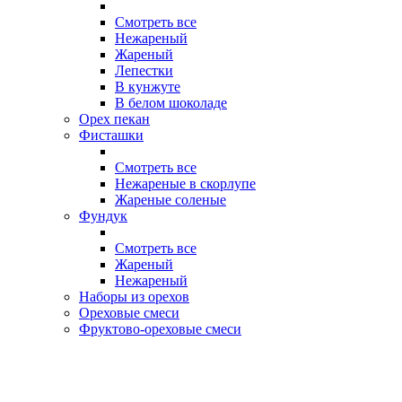
Смотреть все
Нежареный
Жареный
Лепестки
В кунжуте
В белом шоколаде
Орех пекан
Фисташки
Смотреть все
Нежареные в скорлупе
Жареные соленые
Фундук
Смотреть все
Жареный
Нежареный
Наборы из орехов
Ореховые смеси
Фруктово-ореховые смеси