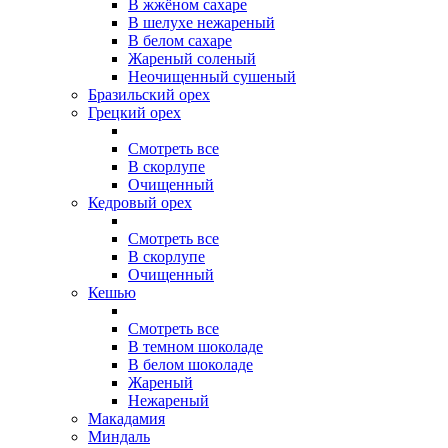
В жжёном сахаре
В шелухе нежареный
В белом сахаре
Жареный соленый
Неочищенный сушеный
Бразильский орех
Грецкий орех
Смотреть все
В скорлупе
Очищенный
Кедровый орех
Смотреть все
В скорлупе
Очищенный
Кешью
Смотреть все
В темном шоколаде
В белом шоколаде
Жареный
Нежареный
Макадамия
Миндаль