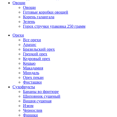
Овощи
Овощи
Готовые коробки овощей
Корень галангала
Зелень
Горох стручки упаковка 250 грамм
Орехи
Все орехи
Арахис
Бразильский орех
Грецкий орех
Кедровый орех
Кешью
Макадамия
Миндаль
Орех пекан
Фисташки
Сухофрукты
Бананы во фритюре
Шиповник сушеный
Вишня сушеная
Изюм
Чернослив
Финики