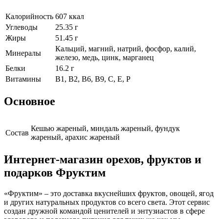
Калорийность
607 ккал
Углеводы
25.35 г
Жиры
51.45 г
Кальций, магний, натрий, фосфор, калий,
Минералы
железо, медь, цинк, марганец
Белки
16.2 г
Витамины
В1, В2, В6, В9, С, Е, Р
Основное
Кешью жареный, миндаль жареный, фундук
Cостав
жареный, арахис жареный
Интернет-магазин орехов, фруктов и
подарков Фруктим
«Фруктим» – это доставка вкуснейших фруктов, овощей, ягод
и других натуральных продуктов со всего света. Этот сервис
создан дружной командой ценителей и энтузиастов в сфере