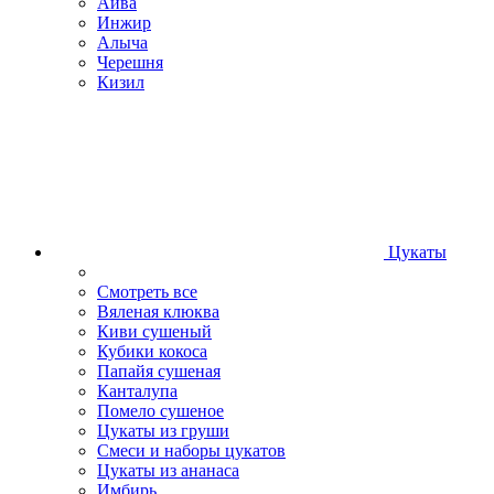
Айва
Инжир
Алыча
Черешня
Кизил
Цукаты
Смотреть все
Вяленая клюква
Киви сушеный
Кубики кокоса
Папайя сушеная
Канталупа
Помело сушеное
Цукаты из груши
Смеси и наборы цукатов
Цукаты из ананаса
Имбирь