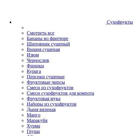
Сухофрукты
Смотреть все
Бананы во фритюре
Шиповник сушеный
Вишня сушеная
Изюм
Чернослив
Финики
Курага
Персики сушеные
Фруктовые чипсы
Смеси из сухофруктов
Смеси сухофруктов для компота
Фруктовая мука
Наборы из сухофруктов
Дыня вяленая
Манго
Маракуйя
Хурма
Груша