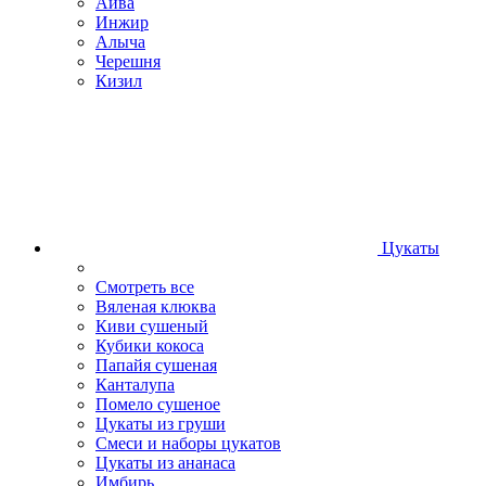
Айва
Инжир
Алыча
Черешня
Кизил
Цукаты
Смотреть все
Вяленая клюква
Киви сушеный
Кубики кокоса
Папайя сушеная
Канталупа
Помело сушеное
Цукаты из груши
Смеси и наборы цукатов
Цукаты из ананаса
Имбирь