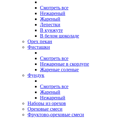
Смотреть все
Нежареный
Жареный
Лепестки
В кунжуте
В белом шоколаде
Орех пекан
Фисташки
Смотреть все
Нежареные в скорлупе
Жареные соленые
Фундук
Смотреть все
Жареный
Нежареный
Наборы из орехов
Ореховые смеси
Фруктово-ореховые смеси