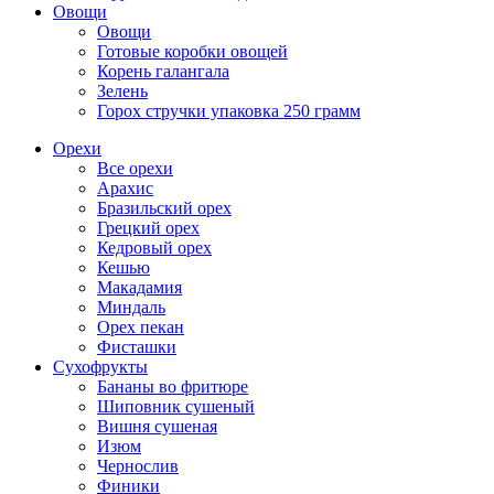
Овощи
Овощи
Готовые коробки овощей
Корень галангала
Зелень
Горох стручки упаковка 250 грамм
Орехи
Все орехи
Арахис
Бразильский орех
Грецкий орех
Кедровый орех
Кешью
Макадамия
Миндаль
Орех пекан
Фисташки
Сухофрукты
Бананы во фритюре
Шиповник сушеный
Вишня сушеная
Изюм
Чернослив
Финики