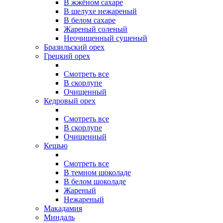
В жжёном сахаре
В шелухе нежареный
В белом сахаре
Жареный соленый
Неочищенный сушеный
Бразильский орех
Грецкий орех
Смотреть все
В скорлупе
Очищенный
Кедровый орех
Смотреть все
В скорлупе
Очищенный
Кешью
Смотреть все
В темном шоколаде
В белом шоколаде
Жареный
Нежареный
Макадамия
Миндаль