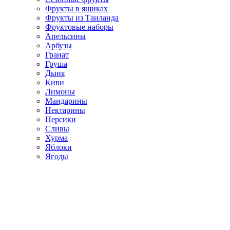
Фрукты в ящиках
Фрукты из Таиланда
Фруктовые наборы
Апельсины
Арбузы
Гранат
Груша
Дыня
Киви
Лимоны
Мандарины
Нектарины
Персики
Сливы
Хурма
Яблоки
Ягоды