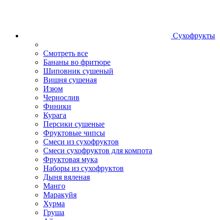
Сухофрукты
Смотреть все
Бананы во фритюре
Шиповник сушеный
Вишня сушеная
Изюм
Чернослив
Финики
Курага
Персики сушеные
Фруктовые чипсы
Смеси из сухофруктов
Смеси сухофруктов для компота
Фруктовая мука
Наборы из сухофруктов
Дыня вяленая
Манго
Маракуйя
Хурма
Груша