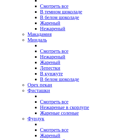
Смотреть все
В темном шоколаде
В белом шоколаде
Жареный
Нежареный
Макадамия
Миндаль
Смотреть все
Нежареный
Жареный
Лепестки
В кунжуте
В белом шоколаде
Орех пекан
Фисташки
Смотреть все
Нежареные в скорлупе
Жареные соленые
Фундук
Смотреть все
Жареный