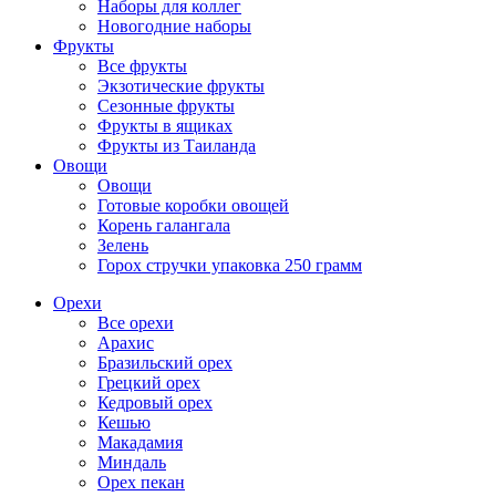
Наборы для коллег
Новогодние наборы
Фрукты
Все фрукты
Экзотические фрукты
Сезонные фрукты
Фрукты в ящиках
Фрукты из Таиланда
Овощи
Овощи
Готовые коробки овощей
Корень галангала
Зелень
Горох стручки упаковка 250 грамм
Орехи
Все орехи
Арахис
Бразильский орех
Грецкий орех
Кедровый орех
Кешью
Макадамия
Миндаль
Орех пекан