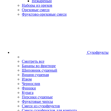
Нежареный
Наборы из орехов
Ореховые смеси
Фруктово-ореховые смеси
Сухофрукты
Смотреть все
Бананы во фритюре
Шиповник сушеный
Вишня сушеная
Изюм
Чернослив
Финики
Курага
Персики сушеные
Фруктовые чипсы
Смеси из сухофруктов
Смеси сухофруктов для компота