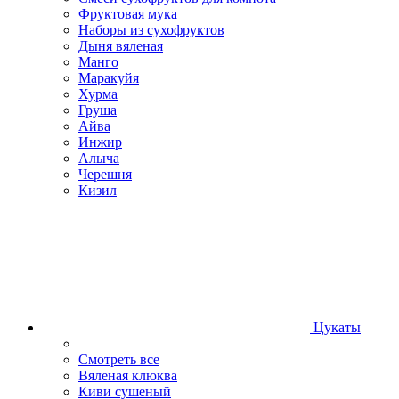
Фруктовая мука
Наборы из сухофруктов
Дыня вяленая
Манго
Маракуйя
Хурма
Груша
Айва
Инжир
Алыча
Черешня
Кизил
Цукаты
Смотреть все
Вяленая клюква
Киви сушеный