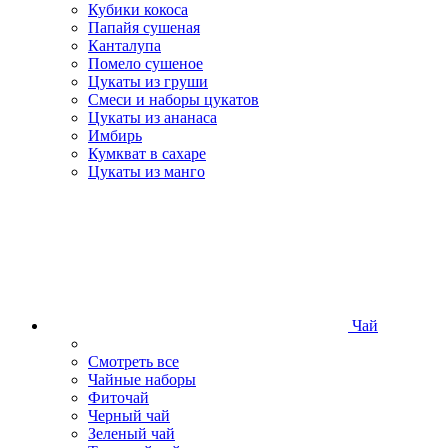
Кубики кокоса
Папайя сушеная
Канталупа
Помело сушеное
Цукаты из груши
Смеси и наборы цукатов
Цукаты из ананаса
Имбирь
Кумкват в сахаре
Цукаты из манго
Чай
Смотреть все
Чайные наборы
Фиточай
Черный чай
Зеленый чай