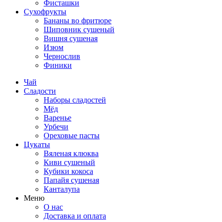
Фисташки
Сухофрукты
Бананы во фритюре
Шиповник сушеный
Вишня сушеная
Изюм
Чернослив
Финики
Чай
Сладости
Наборы сладостей
Мёд
Варенье
Урбечи
Ореховые пасты
Цукаты
Вяленая клюква
Киви сушеный
Кубики кокоса
Папайя сушеная
Канталупа
Меню
О нас
Доставка и оплата