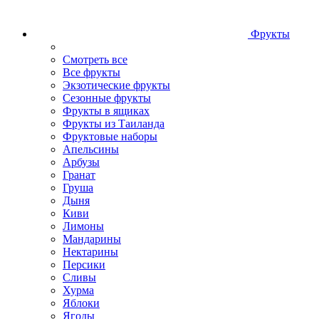
Фрукты
Смотреть все
Все фрукты
Экзотические фрукты
Сезонные фрукты
Фрукты в ящиках
Фрукты из Таиланда
Фруктовые наборы
Апельсины
Арбузы
Гранат
Груша
Дыня
Киви
Лимоны
Мандарины
Нектарины
Персики
Сливы
Хурма
Яблоки
Ягоды