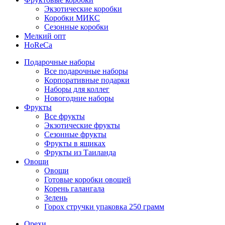
Экзотические коробки
Коробки МИКС
Сезонные коробки
Мелкий опт
HoReCa
Подарочные наборы
Все подарочные наборы
Корпоративные подарки
Наборы для коллег
Новогодние наборы
Фрукты
Все фрукты
Экзотические фрукты
Сезонные фрукты
Фрукты в ящиках
Фрукты из Таиланда
Овощи
Овощи
Готовые коробки овощей
Корень галангала
Зелень
Горох стручки упаковка 250 грамм
Орехи