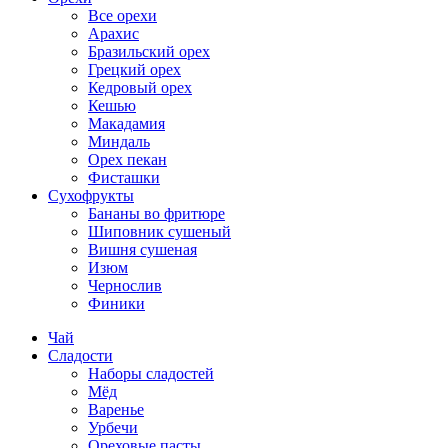
Все орехи
Арахис
Бразильский орех
Грецкий орех
Кедровый орех
Кешью
Макадамия
Миндаль
Орех пекан
Фисташки
Сухофрукты
Бананы во фритюре
Шиповник сушеный
Вишня сушеная
Изюм
Чернослив
Финики
Чай
Сладости
Наборы сладостей
Мёд
Варенье
Урбечи
Ореховые пасты