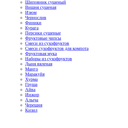
Шиповник сушеный
Вишня сушеная
Изюм
Чернослив
Финики
Курага
Персики сушеные
Фруктовые чипсы
Смеси из сухофруктов
Смеси сухофруктов для компота
Фруктовая мука
Наборы из сухофруктов
Дыня вяленая
Манго
Маракуйя
Хурма
Груша
Айва
Инжир
Алыча
Черешня
Кизил