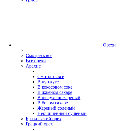
Орехи
Смотреть все
Все орехи
Арахис
Смотреть все
В кунжуте
В кокосовом соке
В жжёном сахаре
В шелухе нежареный
В белом сахаре
Жареный соленый
Неочищенный сушеный
Бразильский орех
Грецкий орех