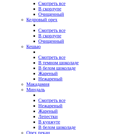
Смотреть все
В скорлупе
Очищенный
Кедровый орех
Смотреть все
В скорлупе
Очищенный
Кешью
Смотреть все
В темном шоколаде
В белом шоколаде
Жареный
Нежареный
Макадамия
Миндаль
Смотреть все
Нежареный
Жареный
Лепестки
В кунжуте
В белом шоколаде
Орех пекан