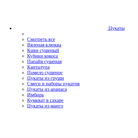
Цукаты
Смотреть все
Вяленая клюква
Киви сушеный
Кубики кокоса
Папайя сушеная
Канталупа
Помело сушеное
Цукаты из груши
Смеси и наборы цукатов
Цукаты из ананаса
Имбирь
Кумкват в сахаре
Цукаты из манго