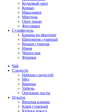
Кедровый орех
Кешью
Макадамия
Миндаль
Орех пекан
Фисташки
Сухофрукты
Бананы во фритюре
Шиповник сушеный
Вишня сушеная
Изюм
Чернослив
Финики
Чай
Сладости
Наборы сладостей
Мёд
Варенье
Урбечи
Ореховые пасты
Цукаты
Вяленая клюква
Киви сушеный
Кубики кокоса