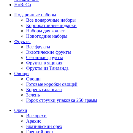
HoReCa
Подарочные наборы
Все подарочные наборы
Корпоративные подарки
Наборы для коллег
Новогодние наборы
Фрукты
Все фрукты
Экзотические фрукты
Сезонные фрукты
Фрукты в ящиках
Фрукты из Таиланда
Овощи
Овощи
Готовые коробки овощей
Корень галангала
Зелень
Горох стручки упаковка 250 грамм
Орехи
Все орехи
Арахис
Бразильский орех
Грецкий орех