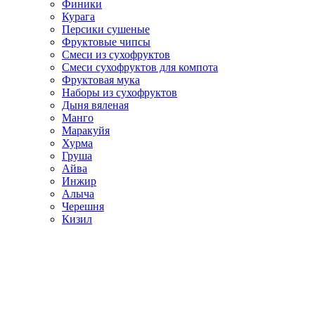
Финики
Курага
Персики сушеные
Фруктовые чипсы
Смеси из сухофруктов
Смеси сухофруктов для компота
Фруктовая мука
Наборы из сухофруктов
Дыня вяленая
Манго
Маракуйя
Хурма
Груша
Айва
Инжир
Алыча
Черешня
Кизил