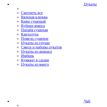
Цукаты
Смотреть все
Вяленая клюква
Киви сушеный
Кубики кокоса
Папайя сушеная
Канталупа
Помело сушеное
Цукаты из груши
Смеси и наборы цукатов
Цукаты из ананаса
Имбирь
Кумкват в сахаре
Цукаты из манго
Чай