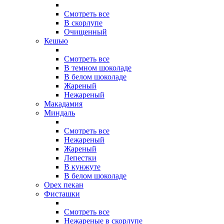
Смотреть все
В скорлупе
Очищенный
Кешью
Смотреть все
В темном шоколаде
В белом шоколаде
Жареный
Нежареный
Макадамия
Миндаль
Смотреть все
Нежареный
Жареный
Лепестки
В кунжуте
В белом шоколаде
Орех пекан
Фисташки
Смотреть все
Нежареные в скорлупе