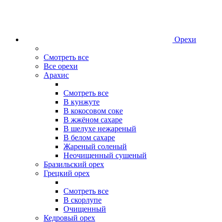
Орехи
Смотреть все
Все орехи
Арахис
Смотреть все
В кунжуте
В кокосовом соке
В жжёном сахаре
В шелухе нежареный
В белом сахаре
Жареный соленый
Неочищенный сушеный
Бразильский орех
Грецкий орех
Смотреть все
В скорлупе
Очищенный
Кедровый орех