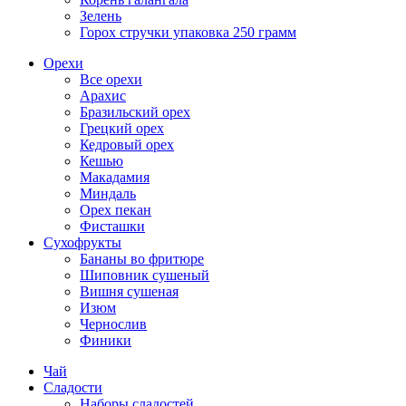
Зелень
Горох стручки упаковка 250 грамм
Орехи
Все орехи
Арахис
Бразильский орех
Грецкий орех
Кедровый орех
Кешью
Макадамия
Миндаль
Орех пекан
Фисташки
Сухофрукты
Бананы во фритюре
Шиповник сушеный
Вишня сушеная
Изюм
Чернослив
Финики
Чай
Сладости
Наборы сладостей