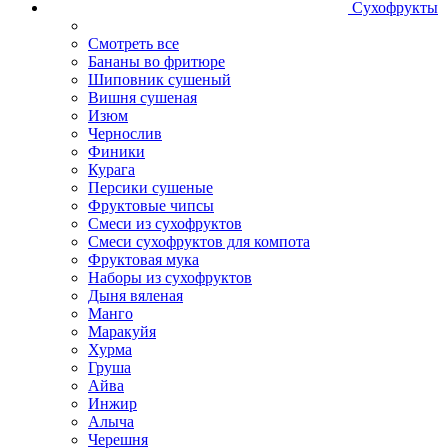
Сухофрукты
Смотреть все
Бананы во фритюре
Шиповник сушеный
Вишня сушеная
Изюм
Чернослив
Финики
Курага
Персики сушеные
Фруктовые чипсы
Смеси из сухофруктов
Смеси сухофруктов для компота
Фруктовая мука
Наборы из сухофруктов
Дыня вяленая
Манго
Маракуйя
Хурма
Груша
Айва
Инжир
Алыча
Черешня