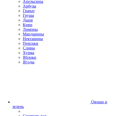
Апельсины
Арбузы
Гранат
Груша
Дыня
Киви
Лимоны
Мандарины
Нектарины
Персики
Сливы
Хурма
Яблоки
Ягоды
Овощи и
зелень
Смотреть все