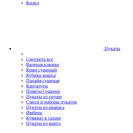
Кизил
Цукаты
Смотреть все
Вяленая клюква
Киви сушеный
Кубики кокоса
Папайя сушеная
Канталупа
Помело сушеное
Цукаты из груши
Смеси и наборы цукатов
Цукаты из ананаса
Имбирь
Кумкват в сахаре
Цукаты из манго