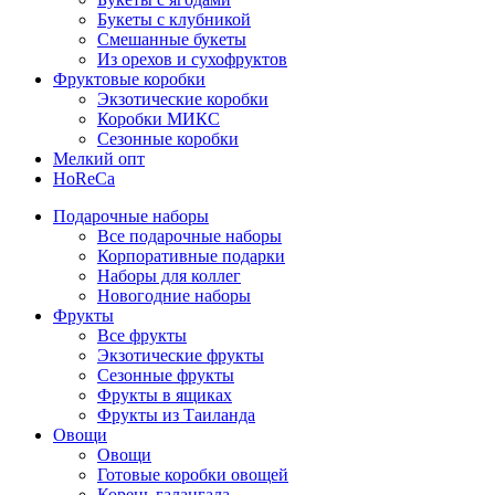
Букеты с клубникой
Смешанные букеты
Из орехов и сухофруктов
Фруктовые коробки
Экзотические коробки
Коробки МИКС
Сезонные коробки
Мелкий опт
HoReCa
Подарочные наборы
Все подарочные наборы
Корпоративные подарки
Наборы для коллег
Новогодние наборы
Фрукты
Все фрукты
Экзотические фрукты
Сезонные фрукты
Фрукты в ящиках
Фрукты из Таиланда
Овощи
Овощи
Готовые коробки овощей
Корень галангала