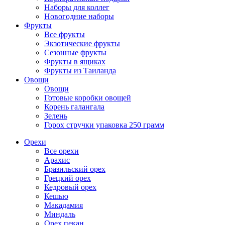
Наборы для коллег
Новогодние наборы
Фрукты
Все фрукты
Экзотические фрукты
Сезонные фрукты
Фрукты в ящиках
Фрукты из Таиланда
Овощи
Овощи
Готовые коробки овощей
Корень галангала
Зелень
Горох стручки упаковка 250 грамм
Орехи
Все орехи
Арахис
Бразильский орех
Грецкий орех
Кедровый орех
Кешью
Макадамия
Миндаль
Орех пекан