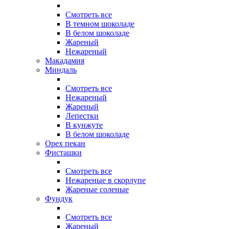
Смотреть все
В темном шоколаде
В белом шоколаде
Жареный
Нежареный
Макадамия
Миндаль
Смотреть все
Нежареный
Жареный
Лепестки
В кунжуте
В белом шоколаде
Орех пекан
Фисташки
Смотреть все
Нежареные в скорлупе
Жареные соленые
Фундук
Смотреть все
Жареный