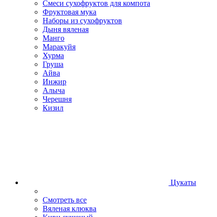
Смеси сухофруктов для компота
Фруктовая мука
Наборы из сухофруктов
Дыня вяленая
Манго
Маракуйя
Хурма
Груша
Айва
Инжир
Алыча
Черешня
Кизил
Цукаты
Смотреть все
Вяленая клюква