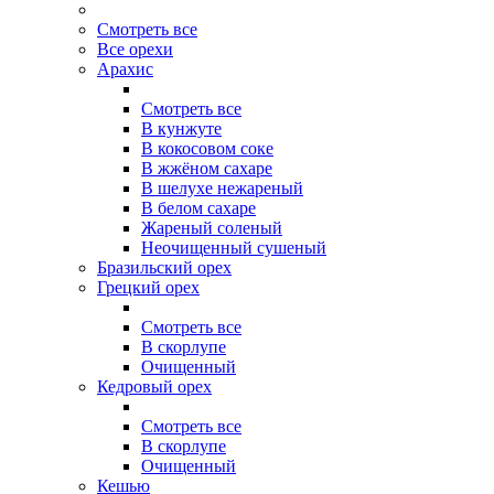
Смотреть все
Все орехи
Арахис
Смотреть все
В кунжуте
В кокосовом соке
В жжёном сахаре
В шелухе нежареный
В белом сахаре
Жареный соленый
Неочищенный сушеный
Бразильский орех
Грецкий орех
Смотреть все
В скорлупе
Очищенный
Кедровый орех
Смотреть все
В скорлупе
Очищенный
Кешью