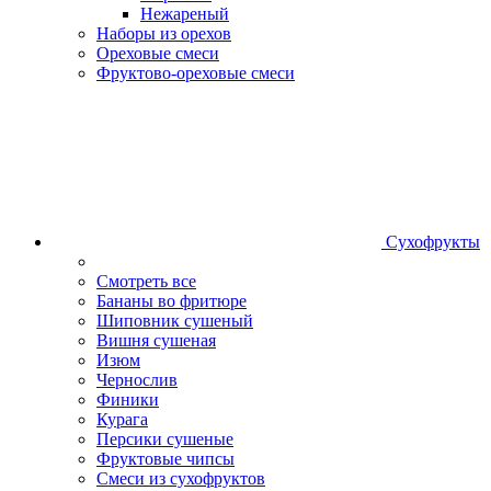
Нежареный
Наборы из орехов
Ореховые смеси
Фруктово-ореховые смеси
Сухофрукты
Смотреть все
Бананы во фритюре
Шиповник сушеный
Вишня сушеная
Изюм
Чернослив
Финики
Курага
Персики сушеные
Фруктовые чипсы
Смеси из сухофруктов