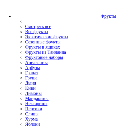
Фрукты
Смотреть все
Все фрукты
Экзотические фрукты
Сезонные фрукты
Фрукты в ящиках
Фрукты из Таиланда
Фруктовые наборы
Апельсины
Арбузы
Гранат
Груша
Дыня
Киви
Лимоны
Мандарины
Нектарины
Персики
Сливы
Хурма
Яблоки