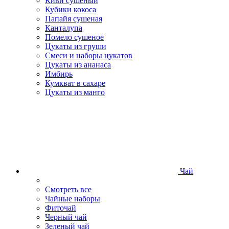
Киви сушеный
Кубики кокоса
Папайя сушеная
Канталупа
Помело сушеное
Цукаты из груши
Смеси и наборы цукатов
Цукаты из ананаса
Имбирь
Кумкват в сахаре
Цукаты из манго
Чай
Смотреть все
Чайные наборы
Фиточай
Черный чай
Зеленый чай