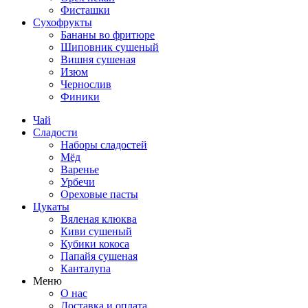
Фисташки
Сухофрукты
Бананы во фритюре
Шиповник сушеный
Вишня сушеная
Изюм
Чернослив
Финики
Чай
Сладости
Наборы сладостей
Мёд
Варенье
Урбечи
Ореховые пасты
Цукаты
Вяленая клюква
Киви сушеный
Кубики кокоса
Папайя сушеная
Канталупа
Меню
О нас
Доставка и оплата