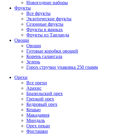
Новогодние наборы
Фрукты
Все фрукты
Экзотические фрукты
Сезонные фрукты
Фрукты в ящиках
Фрукты из Таиланда
Овощи
Овощи
Готовые коробки овощей
Корень галангала
Зелень
Горох стручки упаковка 250 грамм
Орехи
Все орехи
Арахис
Бразильский орех
Грецкий орех
Кедровый орех
Кешью
Макадамия
Миндаль
Орех пекан
Фисташки