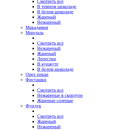
Смотреть все
В темном шоколаде
В белом шоколаде
Жареный
Нежареный
Макадамия
Миндаль
Смотреть все
Нежареный
Жареный
Лепестки
В кунжуте
В белом шоколаде
Орех пекан
Фисташки
Смотреть все
Нежареные в скорлупе
Жареные соленые
Фундук
Смотреть все
Жареный
Нежареный