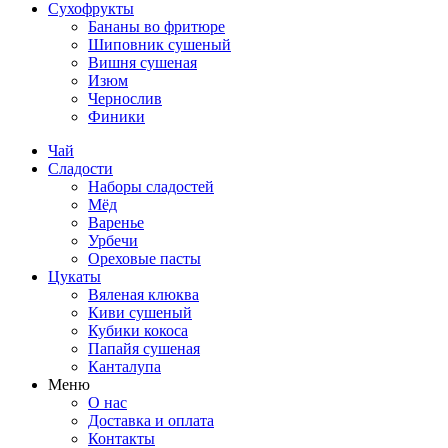
Сухофрукты
Бананы во фритюре
Шиповник сушеный
Вишня сушеная
Изюм
Чернослив
Финики
Чай
Сладости
Наборы сладостей
Мёд
Варенье
Урбечи
Ореховые пасты
Цукаты
Вяленая клюква
Киви сушеный
Кубики кокоса
Папайя сушеная
Канталупа
Меню
О нас
Доставка и оплата
Контакты