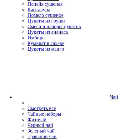
Папайя сушеная
Канталупа
Помело сушеное
Цукаты из груши
Смеси и наборы цукатов
Цукаты из ананаса
Имбирь
Кумкват в сахаре
Цукаты из манго
Чай
Смотреть все
Чайные наборы
Фиточай
Черный чай
Зеленый чай
Травяной чай