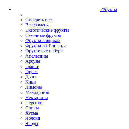
Фрукты
Смотреть все
Все фрукты
Экзотические фрукты
Сезонные фрукты
Фрукты в ящиках
Фрукты из Таиланда
Фруктовые наборы
Апельсины
Арбузы
Гранат
Груша
Дыня
Киви
Лимоны
Мандарины
Нектарины
Персики
Сливы
Хурма
Яблоки
Ягоды