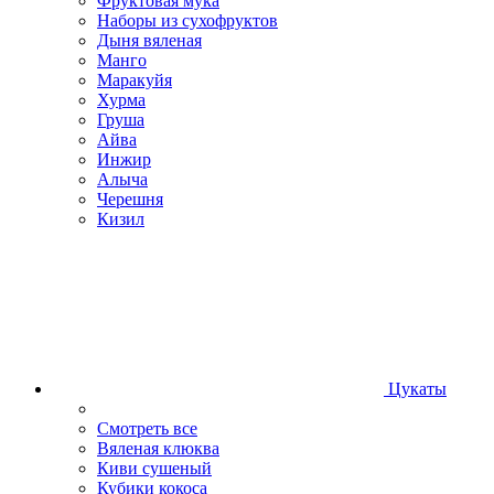
Фруктовая мука
Наборы из сухофруктов
Дыня вяленая
Манго
Маракуйя
Хурма
Груша
Айва
Инжир
Алыча
Черешня
Кизил
Цукаты
Смотреть все
Вяленая клюква
Киви сушеный
Кубики кокоса