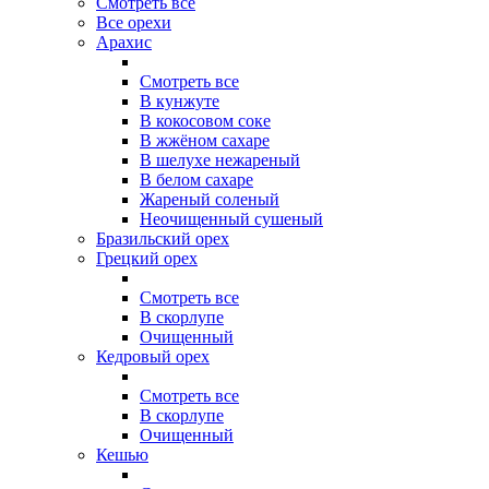
Смотреть все
Все орехи
Арахис
Смотреть все
В кунжуте
В кокосовом соке
В жжёном сахаре
В шелухе нежареный
В белом сахаре
Жареный соленый
Неочищенный сушеный
Бразильский орех
Грецкий орех
Смотреть все
В скорлупе
Очищенный
Кедровый орех
Смотреть все
В скорлупе
Очищенный
Кешью