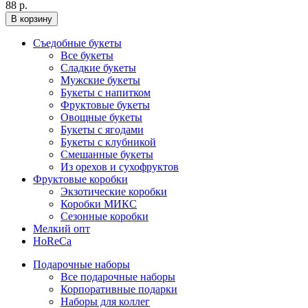
88 р.
В корзину
Съедобные букеты
Все букеты
Сладкие букеты
Мужские букеты
Букеты с напитком
Фруктовые букеты
Овощные букеты
Букеты с ягодами
Букеты с клубникой
Смешанные букеты
Из орехов и сухофруктов
Фруктовые коробки
Экзотические коробки
Коробки МИКС
Сезонные коробки
Мелкий опт
HoReCa
Подарочные наборы
Все подарочные наборы
Корпоративные подарки
Наборы для коллег