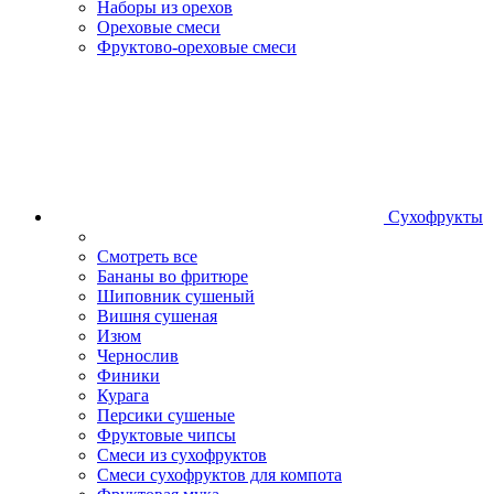
Наборы из орехов
Ореховые смеси
Фруктово-ореховые смеси
Сухофрукты
Смотреть все
Бананы во фритюре
Шиповник сушеный
Вишня сушеная
Изюм
Чернослив
Финики
Курага
Персики сушеные
Фруктовые чипсы
Смеси из сухофруктов
Смеси сухофруктов для компота