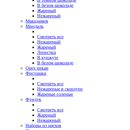
В темном шоколаде
В белом шоколаде
Жареный
Нежареный
Макадамия
Миндаль
Смотреть все
Нежареный
Жареный
Лепестки
В кунжуте
В белом шоколаде
Орех пекан
Фисташки
Смотреть все
Нежареные в скорлупе
Жареные соленые
Фундук
Смотреть все
Жареный
Нежареный
Наборы из орехов