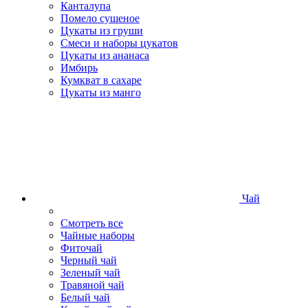
Канталупа
Помело сушеное
Цукаты из груши
Смеси и наборы цукатов
Цукаты из ананаса
Имбирь
Кумкват в сахаре
Цукаты из манго
Чай
Смотреть все
Чайные наборы
Фиточай
Черный чай
Зеленый чай
Травяной чай
Белый чай