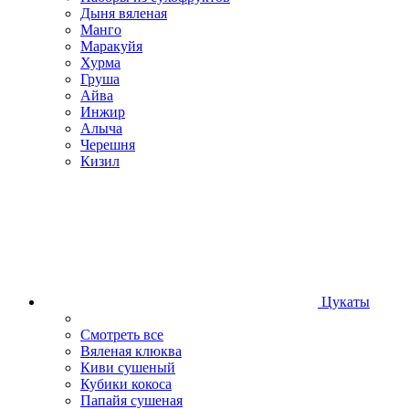
Дыня вяленая
Манго
Маракуйя
Хурма
Груша
Айва
Инжир
Алыча
Черешня
Кизил
Цукаты
Смотреть все
Вяленая клюква
Киви сушеный
Кубики кокоса
Папайя сушеная