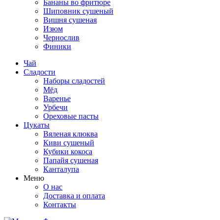
Бананы во фритюре
Шиповник сушеный
Вишня сушеная
Изюм
Чернослив
Финики
Чай
Сладости
Наборы сладостей
Мёд
Варенье
Урбечи
Ореховые пасты
Цукаты
Вяленая клюква
Киви сушеный
Кубики кокоса
Папайя сушеная
Канталупа
Меню
О нас
Доставка и оплата
Контакты