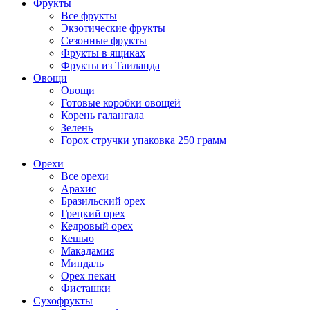
Фрукты
Все фрукты
Экзотические фрукты
Сезонные фрукты
Фрукты в ящиках
Фрукты из Таиланда
Овощи
Овощи
Готовые коробки овощей
Корень галангала
Зелень
Горох стручки упаковка 250 грамм
Орехи
Все орехи
Арахис
Бразильский орех
Грецкий орех
Кедровый орех
Кешью
Макадамия
Миндаль
Орех пекан
Фисташки
Сухофрукты