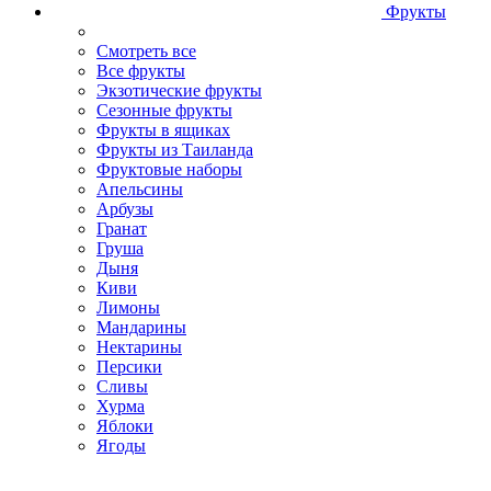
Фрукты
Смотреть все
Все фрукты
Экзотические фрукты
Сезонные фрукты
Фрукты в ящиках
Фрукты из Таиланда
Фруктовые наборы
Апельсины
Арбузы
Гранат
Груша
Дыня
Киви
Лимоны
Мандарины
Нектарины
Персики
Сливы
Хурма
Яблоки
Ягоды