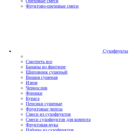
Ореховые смеси
Фруктово-ореховые смеси
Сухофрукты
Смотреть все
Бананы во фритюре
Шиповник сушеный
Вишня сушеная
Изюм
Чернослив
Финики
Курага
Персики сушеные
Фруктовые чипсы
Смеси из сухофруктов
Смеси сухофруктов для компота
Фруктовая мука
Наборы из сухофруктов