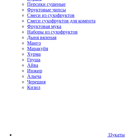
Персики сушеные
Фруктовые чипсы
Смеси из сухофруктов
Смеси сухофруктов для компота
Фруктовая мука
Наборы из сухофруктов
Дыня вяленая
Манго
Маракуйя
Хурма
Груша
Айва
Инжир
Алыча
Черешня
Кизил
Цукаты