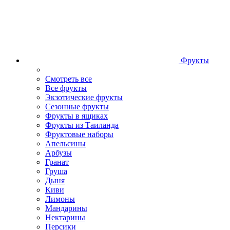
Фрукты
Смотреть все
Все фрукты
Экзотические фрукты
Сезонные фрукты
Фрукты в ящиках
Фрукты из Таиланда
Фруктовые наборы
Апельсины
Арбузы
Гранат
Груша
Дыня
Киви
Лимоны
Мандарины
Нектарины
Персики