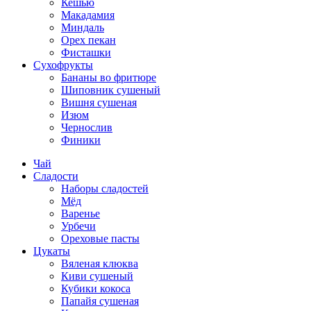
Кешью
Макадамия
Миндаль
Орех пекан
Фисташки
Сухофрукты
Бананы во фритюре
Шиповник сушеный
Вишня сушеная
Изюм
Чернослив
Финики
Чай
Сладости
Наборы сладостей
Мёд
Варенье
Урбечи
Ореховые пасты
Цукаты
Вяленая клюква
Киви сушеный
Кубики кокоса
Папайя сушеная