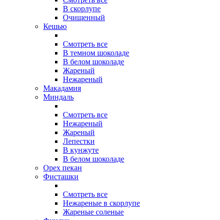
В скорлупе
Очищенный
Кешью
Смотреть все
В темном шоколаде
В белом шоколаде
Жареный
Нежареный
Макадамия
Миндаль
Смотреть все
Нежареный
Жареный
Лепестки
В кунжуте
В белом шоколаде
Орех пекан
Фисташки
Смотреть все
Нежареные в скорлупе
Жареные соленые