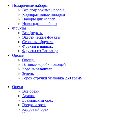
Подарочные наборы
Все подарочные наборы
Корпоративные подарки
Наборы для коллег
Новогодние наборы
Фрукты
Все фрукты
Экзотические фрукты
Сезонные фрукты
Фрукты в ящиках
Фрукты из Таиланда
Овощи
Овощи
Готовые коробки овощей
Корень галангала
Зелень
Горох стручки упаковка 250 грамм
Орехи
Все орехи
Арахис
Бразильский орех
Грецкий орех
Кедровый орех