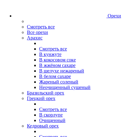
Орехи
Смотреть все
Все орехи
Арахис
Смотреть все
В кунжуте
В кокосовом соке
В жжёном сахаре
В шелухе нежареный
В белом сахаре
Жареный соленый
Неочищенный сушеный
Бразильский орех
Грецкий орех
Смотреть все
В скорлупе
Очищенный
Кедровый орех
Смотреть все