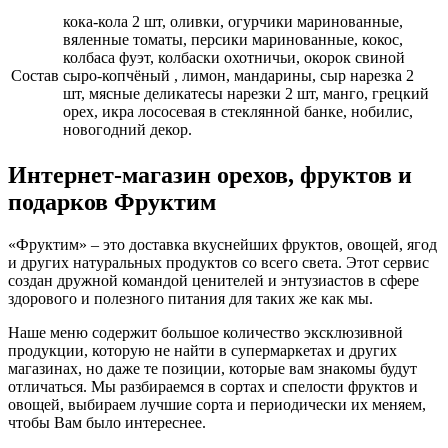
кока-кола 2 шт, оливки, огурчики маринованные,
вяленные томаты, персики маринованные, кокос,
колбаса фуэт, колбаски охотничьи, окорок свиной
Cостав
сыро-копчёный , лимон, мандарины, сыр нарезка 2
шт, мясные деликатесы нарезки 2 шт, манго, грецкий
орех, икра лососевая в стеклянной банке, нобилис,
новогодний декор.
Интернет-магазин орехов, фруктов и
подарков Фруктим
«Фруктим» – это доставка вкуснейших фруктов, овощей, ягод
и других натуральных продуктов со всего света. Этот сервис
создан дружной командой ценителей и энтузиастов в сфере
здорового и полезного питания для таких же как мы.
Наше меню содержит большое количество эксклюзивной
продукции, которую не найти в супермаркетах и других
магазинах, но даже те позиции, которые вам знакомы будут
отличаться. Мы разбираемся в сортах и спелости фруктов и
овощей, выбираем лучшие сорта и периодически их меняем,
чтобы Вам было интереснее.