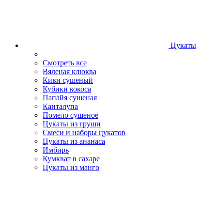
Цукаты
Смотреть все
Вяленая клюква
Киви сушеный
Кубики кокоса
Папайя сушеная
Канталупа
Помело сушеное
Цукаты из груши
Смеси и наборы цукатов
Цукаты из ананаса
Имбирь
Кумкват в сахаре
Цукаты из манго