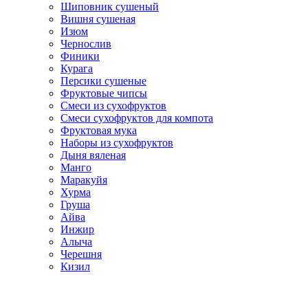
Шиповник сушеный
Вишня сушеная
Изюм
Чернослив
Финики
Курага
Персики сушеные
Фруктовые чипсы
Смеси из сухофруктов
Смеси сухофруктов для компота
Фруктовая мука
Наборы из сухофруктов
Дыня вяленая
Манго
Маракуйя
Хурма
Груша
Айва
Инжир
Алыча
Черешня
Кизил