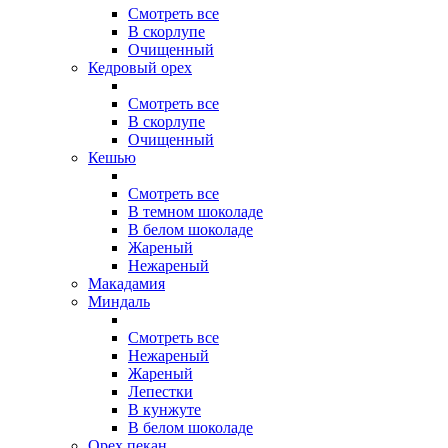
Смотреть все
В скорлупе
Очищенный
Кедровый орех
Смотреть все
В скорлупе
Очищенный
Кешью
Смотреть все
В темном шоколаде
В белом шоколаде
Жареный
Нежареный
Макадамия
Миндаль
Смотреть все
Нежареный
Жареный
Лепестки
В кунжуте
В белом шоколаде
Орех пекан