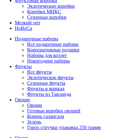
Фруктовые коробки
Экзотические коробки
Коробки МИКС
Сезонные коробки
Мелкий опт
HoReCa
Подарочные наборы
Все подарочные наборы
Корпоративные подарки
Наборы для коллег
Новогодние наборы
Фрукты
Все фрукты
Экзотические фрукты
Сезонные фрукты
Фрукты в ящиках
Фрукты из Таиланда
Овощи
Овощи
Готовые коробки овощей
Корень галангала
Зелень
Горох стручки упаковка 250 грамм
Орехи