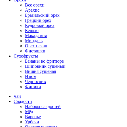
Все орехи
Арахис
Бразильский орех
Грецкий орех
Кедровый орех
Кешью
Макадамия
Миндаль
Орех пекан
Фисташки
Сухофрукты
Бананы во фритюре
Шиповник сушеный
Вишня сушеная
Изюм
Чернослив
Финики
Чай
Сладости
Наборы сладостей
Мёд
Варенье
Урбечи
Ореховые пасты