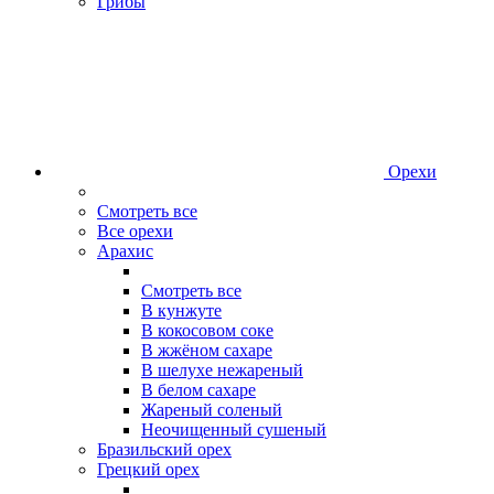
Грибы
Орехи
Смотреть все
Все орехи
Арахис
Смотреть все
В кунжуте
В кокосовом соке
В жжёном сахаре
В шелухе нежареный
В белом сахаре
Жареный соленый
Неочищенный сушеный
Бразильский орех
Грецкий орех