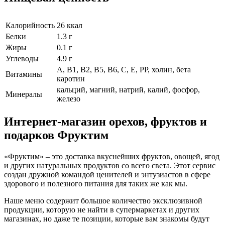
Калорийность
26 ккал
Белки
1.3 г
Жиры
0.1 г
Углеводы
4.9 г
А, B1, В2, В5, В6, С, Е, РР, холин, бета
Витамины
каротин
кальций, магний, натрий, калий, фосфор,
Минералы
железо
Интернет-магазин орехов, фруктов и
подарков Фруктим
«Фруктим» – это доставка вкуснейших фруктов, овощей, ягод
и других натуральных продуктов со всего света. Этот сервис
создан дружной командой ценителей и энтузиастов в сфере
здорового и полезного питания для таких же как мы.
Наше меню содержит большое количество эксклюзивной
продукции, которую не найти в супермаркетах и других
магазинах, но даже те позиции, которые вам знакомы будут