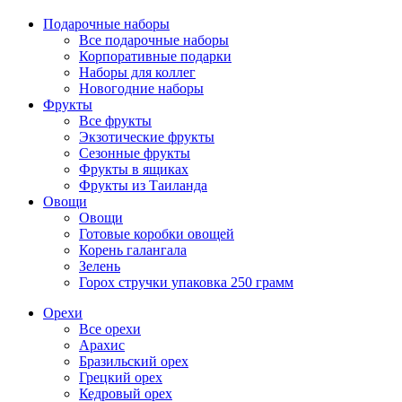
Подарочные наборы
Все подарочные наборы
Корпоративные подарки
Наборы для коллег
Новогодние наборы
Фрукты
Все фрукты
Экзотические фрукты
Сезонные фрукты
Фрукты в ящиках
Фрукты из Таиланда
Овощи
Овощи
Готовые коробки овощей
Корень галангала
Зелень
Горох стручки упаковка 250 грамм
Орехи
Все орехи
Арахис
Бразильский орех
Грецкий орех
Кедровый орех