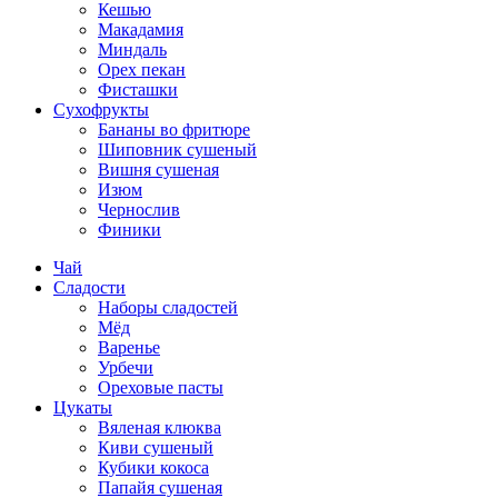
Кешью
Макадамия
Миндаль
Орех пекан
Фисташки
Сухофрукты
Бананы во фритюре
Шиповник сушеный
Вишня сушеная
Изюм
Чернослив
Финики
Чай
Сладости
Наборы сладостей
Мёд
Варенье
Урбечи
Ореховые пасты
Цукаты
Вяленая клюква
Киви сушеный
Кубики кокоса
Папайя сушеная