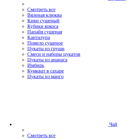
Смотреть все
Вяленая клюква
Киви сушеный
Кубики кокоса
Папайя сушеная
Канталупа
Помело сушеное
Цукаты из груши
Смеси и наборы цукатов
Цукаты из ананаса
Имбирь
Кумкват в сахаре
Цукаты из манго
Чай
Смотреть все