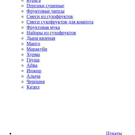
Курага
Персики сушеные
Фруктовые чипсы
Смеси из сухофруктов
Смеси сухофруктов для компота
Фруктовая мука
Наборы из сухофруктов
Дыня вяленая
Манго
Маракуйя
Хурма
Груша
Айва
Инжир
Алыча
Черешня
Кизил
Цукаты