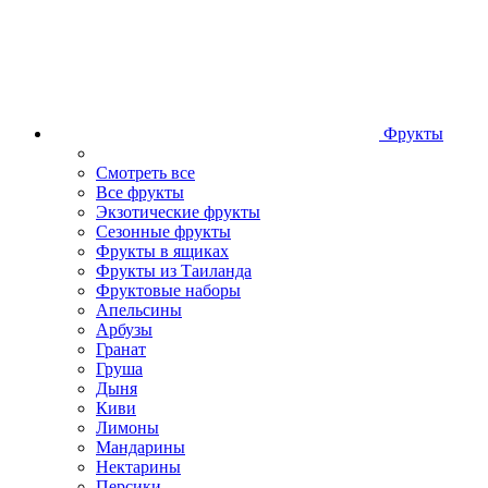
Фрукты
Смотреть все
Все фрукты
Экзотические фрукты
Сезонные фрукты
Фрукты в ящиках
Фрукты из Таиланда
Фруктовые наборы
Апельсины
Арбузы
Гранат
Груша
Дыня
Киви
Лимоны
Мандарины
Нектарины
Персики