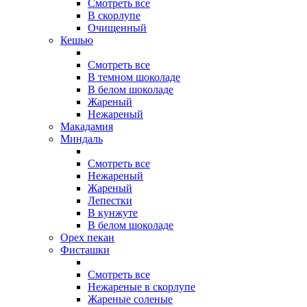
Смотреть все
В скорлупе
Очищенный
Кешью
Смотреть все
В темном шоколаде
В белом шоколаде
Жареный
Нежареный
Макадамия
Миндаль
Смотреть все
Нежареный
Жареный
Лепестки
В кунжуте
В белом шоколаде
Орех пекан
Фисташки
Смотреть все
Нежареные в скорлупе
Жареные соленые