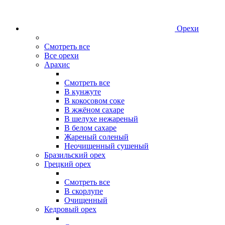
Орехи
Смотреть все
Все орехи
Арахис
Смотреть все
В кунжуте
В кокосовом соке
В жжёном сахаре
В шелухе нежареный
В белом сахаре
Жареный соленый
Неочищенный сушеный
Бразильский орех
Грецкий орех
Смотреть все
В скорлупе
Очищенный
Кедровый орех