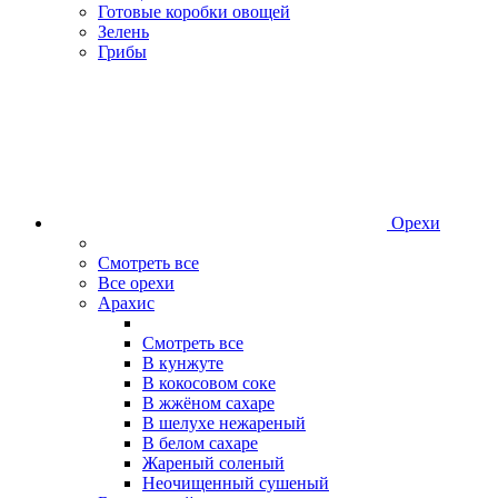
Готовые коробки овощей
Зелень
Грибы
Орехи
Смотреть все
Все орехи
Арахис
Смотреть все
В кунжуте
В кокосовом соке
В жжёном сахаре
В шелухе нежареный
В белом сахаре
Жареный соленый
Неочищенный сушеный