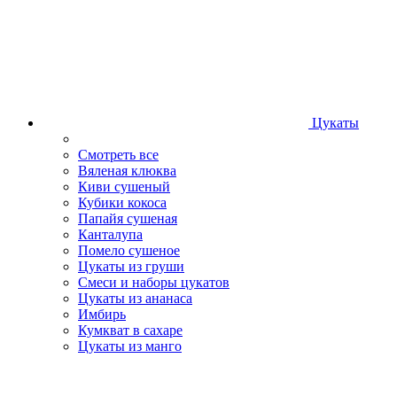
Цукаты
Смотреть все
Вяленая клюква
Киви сушеный
Кубики кокоса
Папайя сушеная
Канталупа
Помело сушеное
Цукаты из груши
Смеси и наборы цукатов
Цукаты из ананаса
Имбирь
Кумкват в сахаре
Цукаты из манго