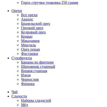
Горох стручки упаковка 250 грамм
Орехи
Все орехи
Арахис
Бразильский орех
Грецкий орех
Кедровый орех
Кешью
Макадамия
Миндаль
Орех пекан
Фисташки
Сухофрукты
Бананы во фритюре
Шиповник сушеный
Вишня сушеная
Изюм
Чернослив
Финики
Чай
Сладости
Наборы сладостей
Мёд