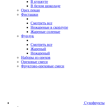
В кунжуте
В белом шоколаде
Орех пекан
Фисташки
Смотреть все
Нежареные в скорлупе
Жареные соленые
Фундук
Смотреть все
Жареный
Нежареный
Наборы из орехов
Ореховые смеси
Фруктово-ореховые смеси
Сухофрукты