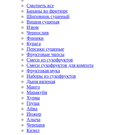
Смотреть все
Бананы во фритюре
Шиповник сушеный
Вишня сушеная
Изюм
Чернослив
Финики
Курага
Персики сушеные
Фруктовые чипсы
Смеси из сухофруктов
Смеси сухофруктов для компота
Фруктовая мука
Наборы из сухофруктов
Дыня вяленая
Манго
Маракуйя
Хурма
Груша
Айва
Инжир
Алыча
Черешня
Кизил