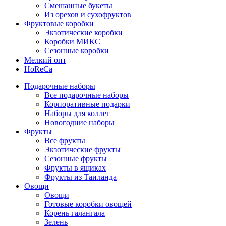
Смешанные букеты
Из орехов и сухофруктов
Фруктовые коробки
Экзотические коробки
Коробки МИКС
Сезонные коробки
Мелкий опт
HoReCa
Подарочные наборы
Все подарочные наборы
Корпоративные подарки
Наборы для коллег
Новогодние наборы
Фрукты
Все фрукты
Экзотические фрукты
Сезонные фрукты
Фрукты в ящиках
Фрукты из Таиланда
Овощи
Овощи
Готовые коробки овощей
Корень галангала
Зелень