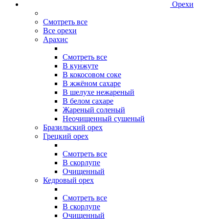
Орехи
Смотреть все
Все орехи
Арахис
Смотреть все
В кунжуте
В кокосовом соке
В жжёном сахаре
В шелухе нежареный
В белом сахаре
Жареный соленый
Неочищенный сушеный
Бразильский орех
Грецкий орех
Смотреть все
В скорлупе
Очищенный
Кедровый орех
Смотреть все
В скорлупе
Очищенный