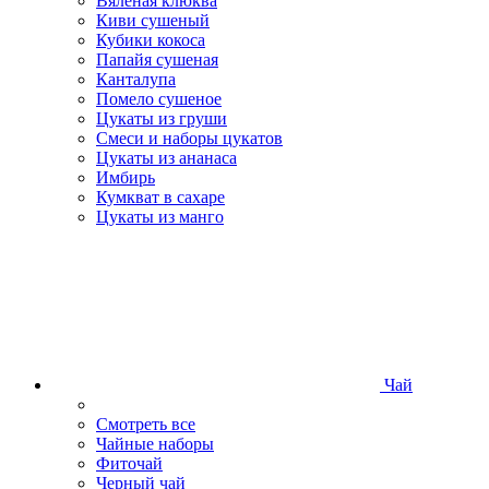
Вяленая клюква
Киви сушеный
Кубики кокоса
Папайя сушеная
Канталупа
Помело сушеное
Цукаты из груши
Смеси и наборы цукатов
Цукаты из ананаса
Имбирь
Кумкват в сахаре
Цукаты из манго
Чай
Смотреть все
Чайные наборы
Фиточай
Черный чай