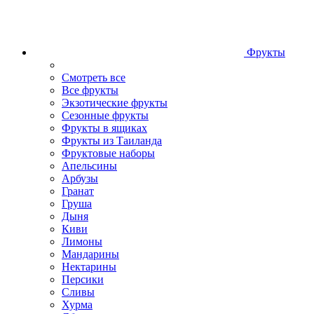
Фрукты
Смотреть все
Все фрукты
Экзотические фрукты
Сезонные фрукты
Фрукты в ящиках
Фрукты из Таиланда
Фруктовые наборы
Апельсины
Арбузы
Гранат
Груша
Дыня
Киви
Лимоны
Мандарины
Нектарины
Персики
Сливы
Хурма