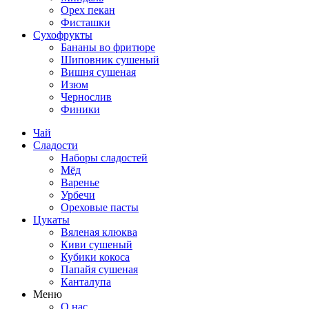
Орех пекан
Фисташки
Сухофрукты
Бананы во фритюре
Шиповник сушеный
Вишня сушеная
Изюм
Чернослив
Финики
Чай
Сладости
Наборы сладостей
Мёд
Варенье
Урбечи
Ореховые пасты
Цукаты
Вяленая клюква
Киви сушеный
Кубики кокоса
Папайя сушеная
Канталупа
Меню
О нас