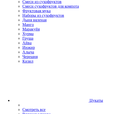
Смеси из сухофруктов
Смеси сухофруктов для компота
Фруктовая мука
Наборы из сухофруктов
Дыня вяленая
Манго
Маракуйя
Хурма
Груша
Айва
Инжир
Алыча
Черешня
Кизил
Цукаты
Смотреть все