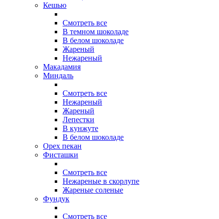
Кешью
Смотреть все
В темном шоколаде
В белом шоколаде
Жареный
Нежареный
Макадамия
Миндаль
Смотреть все
Нежареный
Жареный
Лепестки
В кунжуте
В белом шоколаде
Орех пекан
Фисташки
Смотреть все
Нежареные в скорлупе
Жареные соленые
Фундук
Смотреть все