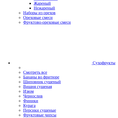
Жареный
Нежареный
Наборы из орехов
Ореховые смеси
Фруктово-ореховые смеси
Сухофрукты
Смотреть все
Бананы во фритюре
Шиповник сушеный
Вишня сушеная
Изюм
Чернослив
Финики
Курага
Персики сушеные
Фруктовые чипсы