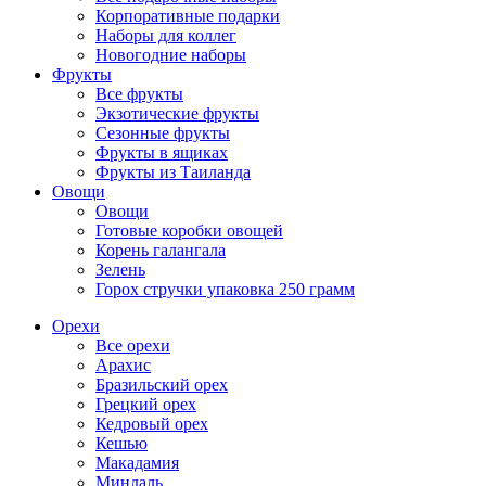
Корпоративные подарки
Наборы для коллег
Новогодние наборы
Фрукты
Все фрукты
Экзотические фрукты
Сезонные фрукты
Фрукты в ящиках
Фрукты из Таиланда
Овощи
Овощи
Готовые коробки овощей
Корень галангала
Зелень
Горох стручки упаковка 250 грамм
Орехи
Все орехи
Арахис
Бразильский орех
Грецкий орех
Кедровый орех
Кешью
Макадамия
Миндаль