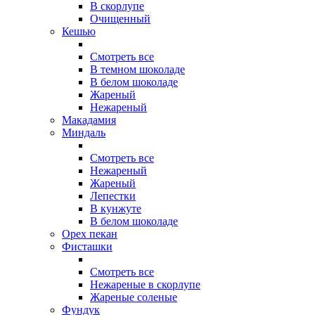
В скорлупе
Очищенный
Кешью
Смотреть все
В темном шоколаде
В белом шоколаде
Жареный
Нежареный
Макадамия
Миндаль
Смотреть все
Нежареный
Жареный
Лепестки
В кунжуте
В белом шоколаде
Орех пекан
Фисташки
Смотреть все
Нежареные в скорлупе
Жареные соленые
Фундук