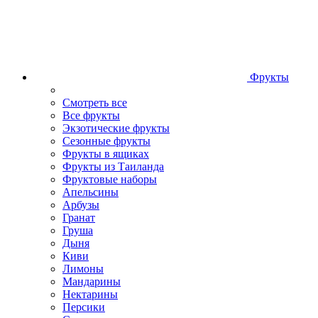
Фрукты
Смотреть все
Все фрукты
Экзотические фрукты
Сезонные фрукты
Фрукты в ящиках
Фрукты из Таиланда
Фруктовые наборы
Апельсины
Арбузы
Гранат
Груша
Дыня
Киви
Лимоны
Мандарины
Нектарины
Персики