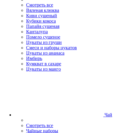
Смотреть все
Вяленая клюква
Киви сушеный
Кубики кокоса
Папайя сушеная
Канталупа
Помело сушеное
Цукаты из груши
Смеси и наборы цукатов
Цукаты из ананаса
Имбирь
Кумкват в сахаре
Цукаты из манго
Чай
Смотреть все
Чайные наборы