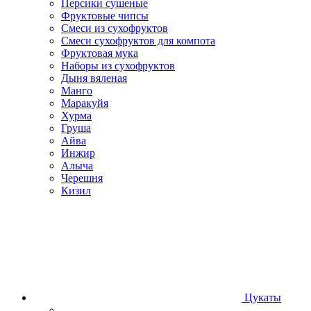
Персики сушеные
Фруктовые чипсы
Смеси из сухофруктов
Смеси сухофруктов для компота
Фруктовая мука
Наборы из сухофруктов
Дыня вяленая
Манго
Маракуйя
Хурма
Груша
Айва
Инжир
Алыча
Черешня
Кизил
Цукаты