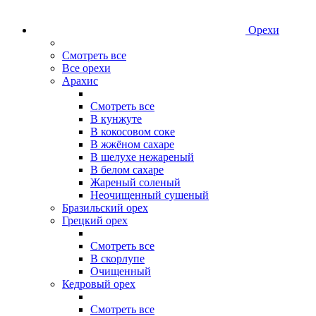
Орехи
Смотреть все
Все орехи
Арахис
Смотреть все
В кунжуте
В кокосовом соке
В жжёном сахаре
В шелухе нежареный
В белом сахаре
Жареный соленый
Неочищенный сушеный
Бразильский орех
Грецкий орех
Смотреть все
В скорлупе
Очищенный
Кедровый орех
Смотреть все