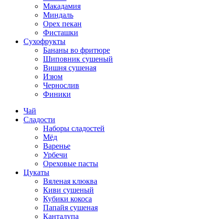
Макадамия
Миндаль
Орех пекан
Фисташки
Сухофрукты
Бананы во фритюре
Шиповник сушеный
Вишня сушеная
Изюм
Чернослив
Финики
Чай
Сладости
Наборы сладостей
Мёд
Варенье
Урбечи
Ореховые пасты
Цукаты
Вяленая клюква
Киви сушеный
Кубики кокоса
Папайя сушеная
Канталупа