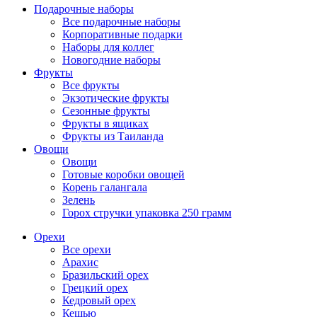
Подарочные наборы
Все подарочные наборы
Корпоративные подарки
Наборы для коллег
Новогодние наборы
Фрукты
Все фрукты
Экзотические фрукты
Сезонные фрукты
Фрукты в ящиках
Фрукты из Таиланда
Овощи
Овощи
Готовые коробки овощей
Корень галангала
Зелень
Горох стручки упаковка 250 грамм
Орехи
Все орехи
Арахис
Бразильский орех
Грецкий орех
Кедровый орех
Кешью