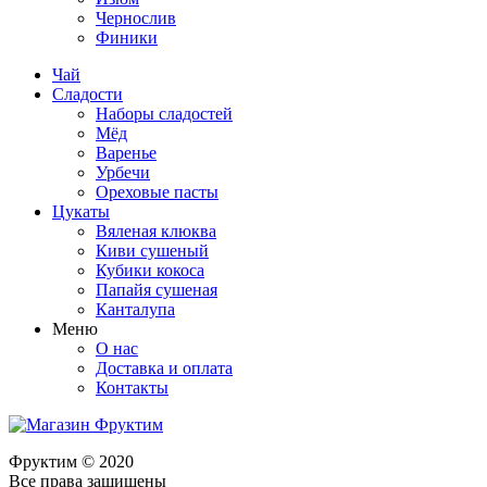
Чернослив
Финики
Чай
Сладости
Наборы сладостей
Мёд
Варенье
Урбечи
Ореховые пасты
Цукаты
Вяленая клюква
Киви сушеный
Кубики кокоса
Папайя сушеная
Канталупа
Меню
О нас
Доставка и оплата
Контакты
Фруктим
© 2020
Все права защищены