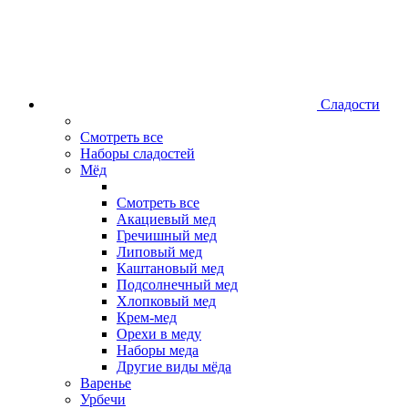
Сладости
Смотреть все
Наборы сладостей
Мёд
Смотреть все
Акациевый мед
Гречишный мед
Липовый мед
Каштановый мед
Подсолнечный мед
Хлопковый мед
Крем-мед
Орехи в меду
Наборы меда
Другие виды мёда
Варенье
Урбечи