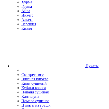
Хурма
Груша
Айва
Инжир
Алыча
Черешня
Кизил
Цукаты
Смотреть все
Вяленая клюква
Киви сушеный
Кубики кокоса
Папайя сушеная
Канталупа
Помело сушеное
Цукаты из груши