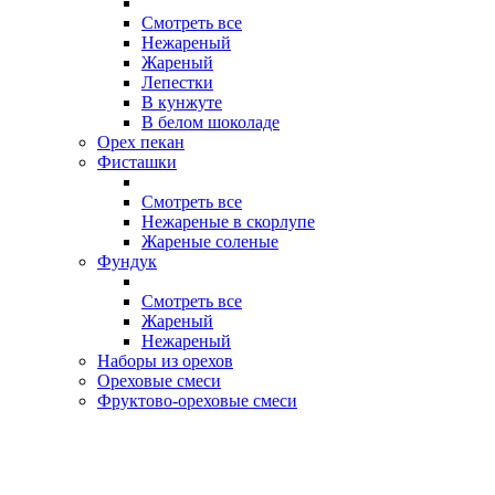
Смотреть все
Нежареный
Жареный
Лепестки
В кунжуте
В белом шоколаде
Орех пекан
Фисташки
Смотреть все
Нежареные в скорлупе
Жареные соленые
Фундук
Смотреть все
Жареный
Нежареный
Наборы из орехов
Ореховые смеси
Фруктово-ореховые смеси