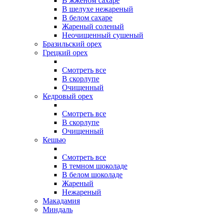
В жжёном сахаре
В шелухе нежареный
В белом сахаре
Жареный соленый
Неочищенный сушеный
Бразильский орех
Грецкий орех
Смотреть все
В скорлупе
Очищенный
Кедровый орех
Смотреть все
В скорлупе
Очищенный
Кешью
Смотреть все
В темном шоколаде
В белом шоколаде
Жареный
Нежареный
Макадамия
Миндаль