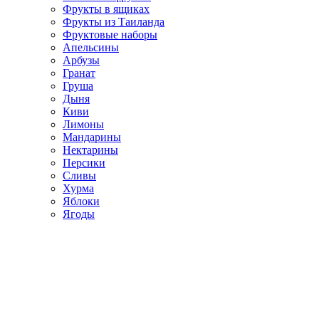
Фрукты в ящиках
Фрукты из Таиланда
Фруктовые наборы
Апельсины
Арбузы
Гранат
Груша
Дыня
Киви
Лимоны
Мандарины
Нектарины
Персики
Сливы
Хурма
Яблоки
Ягоды