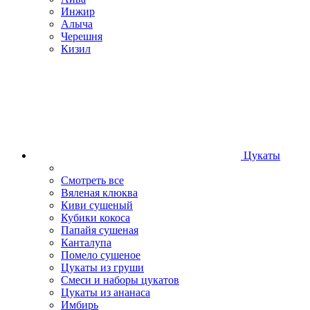
Инжир
Алыча
Черешня
Кизил
Цукаты
Смотреть все
Вяленая клюква
Киви сушеный
Кубики кокоса
Папайя сушеная
Канталупа
Помело сушеное
Цукаты из груши
Смеси и наборы цукатов
Цукаты из ананаса
Имбирь