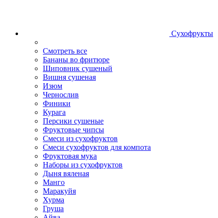
Сухофрукты
Смотреть все
Бананы во фритюре
Шиповник сушеный
Вишня сушеная
Изюм
Чернослив
Финики
Курага
Персики сушеные
Фруктовые чипсы
Смеси из сухофруктов
Смеси сухофруктов для компота
Фруктовая мука
Наборы из сухофруктов
Дыня вяленая
Манго
Маракуйя
Хурма
Груша
Айва