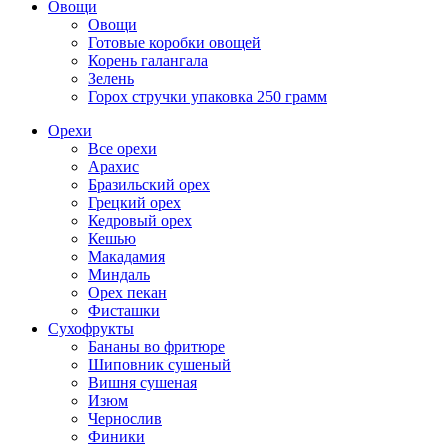
Овощи
Овощи
Готовые коробки овощей
Корень галангала
Зелень
Горох стручки упаковка 250 грамм
Орехи
Все орехи
Арахис
Бразильский орех
Грецкий орех
Кедровый орех
Кешью
Макадамия
Миндаль
Орех пекан
Фисташки
Сухофрукты
Бананы во фритюре
Шиповник сушеный
Вишня сушеная
Изюм
Чернослив
Финики