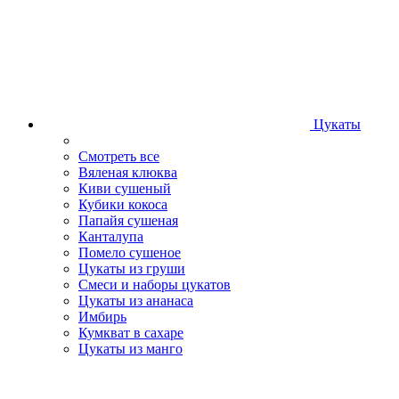
Цукаты
Смотреть все
Вяленая клюква
Киви сушеный
Кубики кокоса
Папайя сушеная
Канталупа
Помело сушеное
Цукаты из груши
Смеси и наборы цукатов
Цукаты из ананаса
Имбирь
Кумкват в сахаре
Цукаты из манго