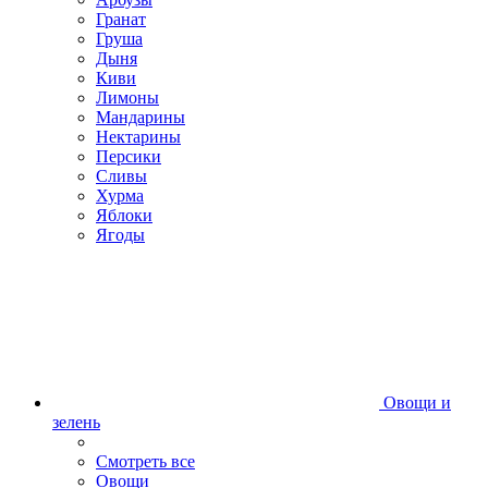
Гранат
Груша
Дыня
Киви
Лимоны
Мандарины
Нектарины
Персики
Сливы
Хурма
Яблоки
Ягоды
Овощи и
зелень
Смотреть все
Овощи