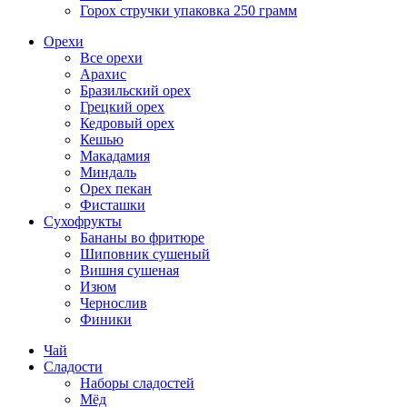
Горох стручки упаковка 250 грамм
Орехи
Все орехи
Арахис
Бразильский орех
Грецкий орех
Кедровый орех
Кешью
Макадамия
Миндаль
Орех пекан
Фисташки
Сухофрукты
Бананы во фритюре
Шиповник сушеный
Вишня сушеная
Изюм
Чернослив
Финики
Чай
Сладости
Наборы сладостей
Мёд