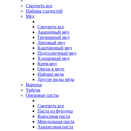
Смотреть все
Наборы сладостей
Мёд
Смотреть все
Акациевый мед
Гречишный мед
Липовый мед
Каштановый мед
Подсолнечный мед
Хлопковый мед
Крем-мед
Орехи в меду
Наборы меда
Другие виды мёда
Варенье
Урбечи
Ореховые пасты
Смотреть все
Паста из фундука
Кокосовая паста
Миндальная паста
Арахисовая паста