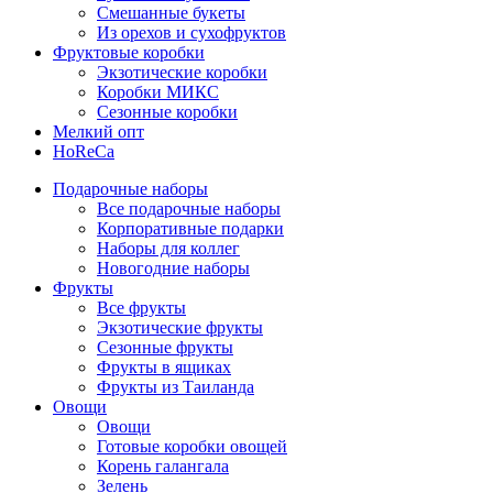
Смешанные букеты
Из орехов и сухофруктов
Фруктовые коробки
Экзотические коробки
Коробки МИКС
Сезонные коробки
Мелкий опт
HoReCa
Подарочные наборы
Все подарочные наборы
Корпоративные подарки
Наборы для коллег
Новогодние наборы
Фрукты
Все фрукты
Экзотические фрукты
Сезонные фрукты
Фрукты в ящиках
Фрукты из Таиланда
Овощи
Овощи
Готовые коробки овощей
Корень галангала
Зелень