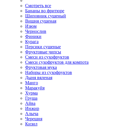
Смотреть все
Бананы во фритюре
Шиповник сушеный
Вишня сушеная
Изюм
Чернослив
Финики
Курага
Персики сушеные
Фруктовые чипсы
Смеси из сухофруктов
Смеси сухофруктов для компота
Фруктовая мука
Наборы из сухофруктов
Дыня вяленая
Манго
Маракуйя
Хурма
Груша
Айва
Инжир
Алыча
Черешня
Кизил