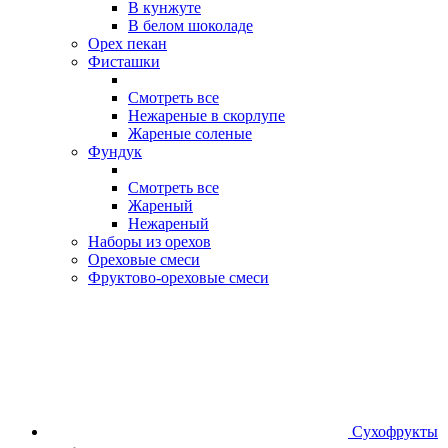
В кунжуте
В белом шоколаде
Орех пекан
Фисташки
Смотреть все
Нежареные в скорлупе
Жареные соленые
Фундук
Смотреть все
Жареный
Нежареный
Наборы из орехов
Ореховые смеси
Фруктово-ореховые смеси
Сухофрукты