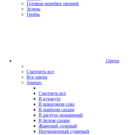
Готовые коробки овощей
Зелень
Грибы
Орехи
Смотреть все
Все орехи
Арахис
Смотреть все
В кунжуте
В кокосовом соке
В жжёном сахаре
В шелухе нежареный
В белом сахаре
Жареный соленый
Неочищенный сушеный