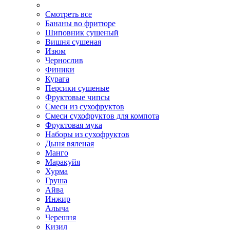
Смотреть все
Бананы во фритюре
Шиповник сушеный
Вишня сушеная
Изюм
Чернослив
Финики
Курага
Персики сушеные
Фруктовые чипсы
Смеси из сухофруктов
Смеси сухофруктов для компота
Фруктовая мука
Наборы из сухофруктов
Дыня вяленая
Манго
Маракуйя
Хурма
Груша
Айва
Инжир
Алыча
Черешня
Кизил