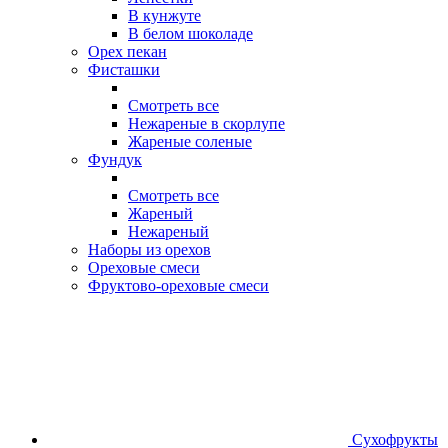
В кунжуте
В белом шоколаде
Орех пекан
Фисташки
Смотреть все
Нежареные в скорлупе
Жареные соленые
Фундук
Смотреть все
Жареный
Нежареный
Наборы из орехов
Ореховые смеси
Фруктово-ореховые смеси
Сухофрукты