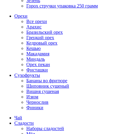
Зелень
Горох стручки упаковка 250 грамм
Орехи
Все орехи
Арахис
Бразильский орех
Грецкий орех
Кедровый орех
Кешью
Макадамия
Миндаль
Орех пекан
Фисташки
Сухофрукты
Бананы во фритюре
Шиповник сушеный
Вишня сушеная
Изюм
Чернослив
Финики
Чай
Сладости
Наборы сладостей
Мёд