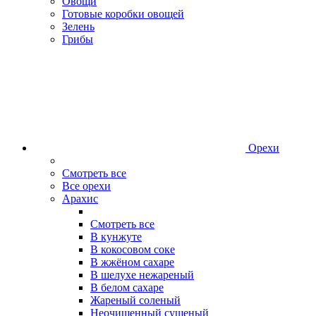
Овощи
Готовые коробки овощей
Зелень
Грибы
Орехи
Смотреть все
Все орехи
Арахис
Смотреть все
В кунжуте
В кокосовом соке
В жжёном сахаре
В шелухе нежареный
В белом сахаре
Жареный соленый
Неочищенный сушеный