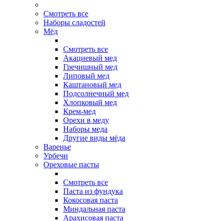
Смотреть все
Наборы сладостей
Мёд
Смотреть все
Акациевый мед
Гречишный мед
Липовый мед
Каштановый мед
Подсолнечный мед
Хлопковый мед
Крем-мед
Орехи в меду
Наборы меда
Другие виды мёда
Варенье
Урбечи
Ореховые пасты
Смотреть все
Паста из фундука
Кокосовая паста
Миндальная паста
Арахисовая паста