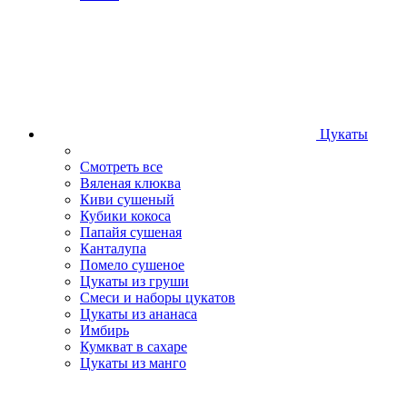
Цукаты
Смотреть все
Вяленая клюква
Киви сушеный
Кубики кокоса
Папайя сушеная
Канталупа
Помело сушеное
Цукаты из груши
Смеси и наборы цукатов
Цукаты из ананаса
Имбирь
Кумкват в сахаре
Цукаты из манго