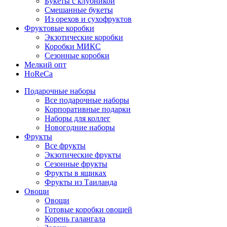
Букеты с клубникой
Смешанные букеты
Из орехов и сухофруктов
Фруктовые коробки
Экзотические коробки
Коробки МИКС
Сезонные коробки
Мелкий опт
HoReCa
Подарочные наборы
Все подарочные наборы
Корпоративные подарки
Наборы для коллег
Новогодние наборы
Фрукты
Все фрукты
Экзотические фрукты
Сезонные фрукты
Фрукты в ящиках
Фрукты из Таиланда
Овощи
Овощи
Готовые коробки овощей
Корень галангала