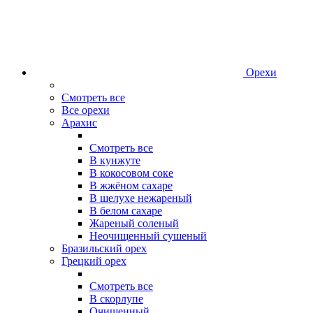
Орехи
Смотреть все
Все орехи
Арахис
Смотреть все
В кунжуте
В кокосовом соке
В жжёном сахаре
В шелухе нежареный
В белом сахаре
Жареный соленый
Неочищенный сушеный
Бразильский орех
Грецкий орех
Смотреть все
В скорлупе
Очищенный