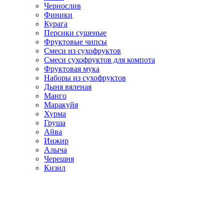
Чернослив
Финики
Курага
Персики сушеные
Фруктовые чипсы
Смеси из сухофруктов
Смеси сухофруктов для компота
Фруктовая мука
Наборы из сухофруктов
Дыня вяленая
Манго
Маракуйя
Хурма
Груша
Айва
Инжир
Алыча
Черешня
Кизил