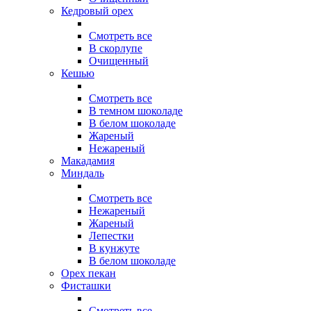
Кедровый орех
Смотреть все
В скорлупе
Очищенный
Кешью
Смотреть все
В темном шоколаде
В белом шоколаде
Жареный
Нежареный
Макадамия
Миндаль
Смотреть все
Нежареный
Жареный
Лепестки
В кунжуте
В белом шоколаде
Орех пекан
Фисташки
Смотреть все