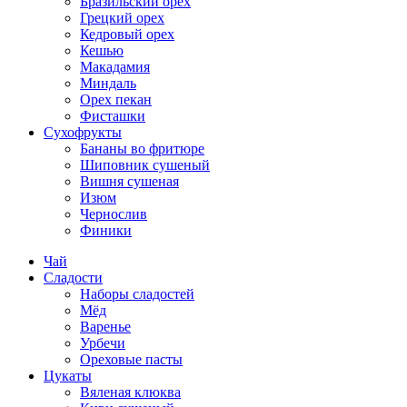
Бразильский орех
Грецкий орех
Кедровый орех
Кешью
Макадамия
Миндаль
Орех пекан
Фисташки
Сухофрукты
Бананы во фритюре
Шиповник сушеный
Вишня сушеная
Изюм
Чернослив
Финики
Чай
Сладости
Наборы сладостей
Мёд
Варенье
Урбечи
Ореховые пасты
Цукаты
Вяленая клюква