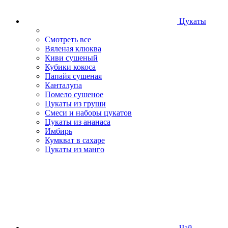
Цукаты
Смотреть все
Вяленая клюква
Киви сушеный
Кубики кокоса
Папайя сушеная
Канталупа
Помело сушеное
Цукаты из груши
Смеси и наборы цукатов
Цукаты из ананаса
Имбирь
Кумкват в сахаре
Цукаты из манго
Чай