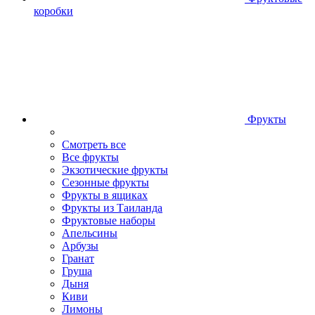
коробки
Фрукты
Смотреть все
Все фрукты
Экзотические фрукты
Сезонные фрукты
Фрукты в ящиках
Фрукты из Таиланда
Фруктовые наборы
Апельсины
Арбузы
Гранат
Груша
Дыня
Киви
Лимоны