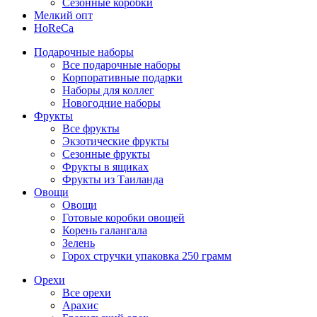
Сезонные коробки
Мелкий опт
HoReCa
Подарочные наборы
Все подарочные наборы
Корпоративные подарки
Наборы для коллег
Новогодние наборы
Фрукты
Все фрукты
Экзотические фрукты
Сезонные фрукты
Фрукты в ящиках
Фрукты из Таиланда
Овощи
Овощи
Готовые коробки овощей
Корень галангала
Зелень
Горох стручки упаковка 250 грамм
Орехи
Все орехи
Арахис