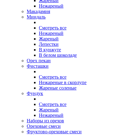
Жареный
Нежареный
Макадамия
Миндаль
Смотреть все
Нежареный
Жареный
Лепестки
В кунжуте
В белом шоколаде
Орех пекан
Фисташки
Смотреть все
Нежареные в скорлупе
Жареные соленые
Фундук
Смотреть все
Жареный
Нежареный
Наборы из орехов
Ореховые смеси
Фруктово-ореховые смеси