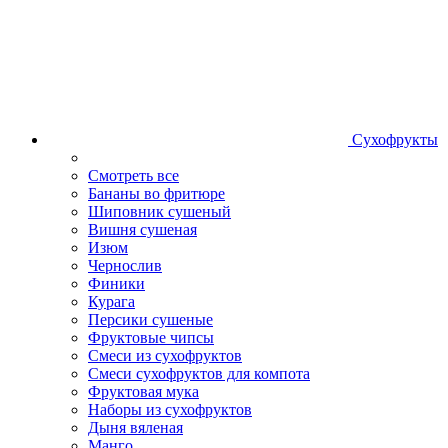
Сухофрукты
Смотреть все
Бананы во фритюре
Шиповник сушеный
Вишня сушеная
Изюм
Чернослив
Финики
Курага
Персики сушеные
Фруктовые чипсы
Смеси из сухофруктов
Смеси сухофруктов для компота
Фруктовая мука
Наборы из сухофруктов
Дыня вяленая
Манго