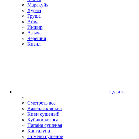
Маракуйя
Хурма
Груша
Айва
Инжир
Алыча
Черешня
Кизил
Цукаты
Смотреть все
Вяленая клюква
Киви сушеный
Кубики кокоса
Папайя сушеная
Канталупа
Помело сушеное