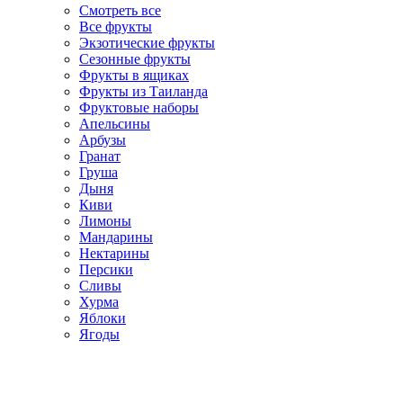
Смотреть все
Все фрукты
Экзотические фрукты
Сезонные фрукты
Фрукты в ящиках
Фрукты из Таиланда
Фруктовые наборы
Апельсины
Арбузы
Гранат
Груша
Дыня
Киви
Лимоны
Мандарины
Нектарины
Персики
Сливы
Хурма
Яблоки
Ягоды