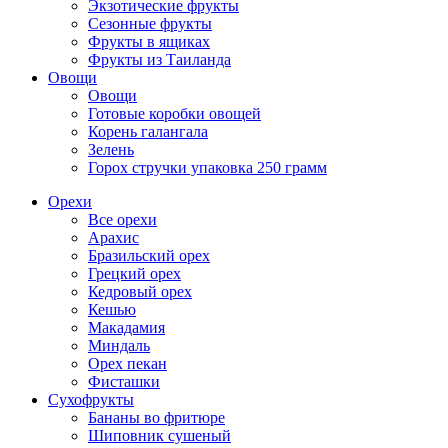
Экзотические фрукты
Сезонные фрукты
Фрукты в ящиках
Фрукты из Таиланда
Овощи
Овощи
Готовые коробки овощей
Корень галангала
Зелень
Горох стручки упаковка 250 грамм
Орехи
Все орехи
Арахис
Бразильский орех
Грецкий орех
Кедровый орех
Кешью
Макадамия
Миндаль
Орех пекан
Фисташки
Сухофрукты
Бананы во фритюре
Шиповник сушеный