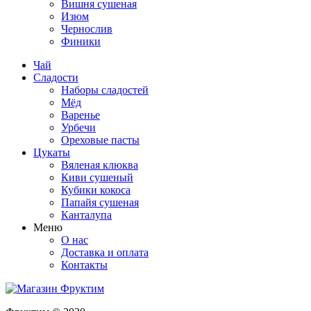
Вишня сушеная
Изюм
Чернослив
Финики
Чай
Сладости
Наборы сладостей
Мёд
Варенье
Урбечи
Ореховые пасты
Цукаты
Вяленая клюква
Киви сушеный
Кубики кокоса
Папайя сушеная
Канталупа
Меню
О нас
Доставка и оплата
Контакты