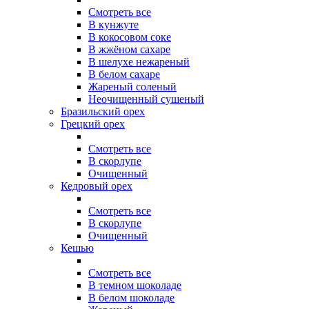
Смотреть все
В кунжуте
В кокосовом соке
В жжёном сахаре
В шелухе нежареный
В белом сахаре
Жареный соленый
Неочищенный сушеный
Бразильский орех
Грецкий орех
Смотреть все
В скорлупе
Очищенный
Кедровый орех
Смотреть все
В скорлупе
Очищенный
Кешью
Смотреть все
В темном шоколаде
В белом шоколаде