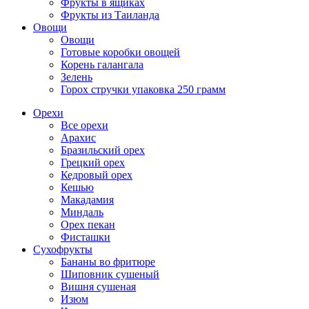
Фрукты в ящиках
Фрукты из Таиланда
Овощи
Овощи
Готовые коробки овощей
Корень галангала
Зелень
Горох стручки упаковка 250 грамм
Орехи
Все орехи
Арахис
Бразильский орех
Грецкий орех
Кедровый орех
Кешью
Макадамия
Миндаль
Орех пекан
Фисташки
Сухофрукты
Бананы во фритюре
Шиповник сушеный
Вишня сушеная
Изюм