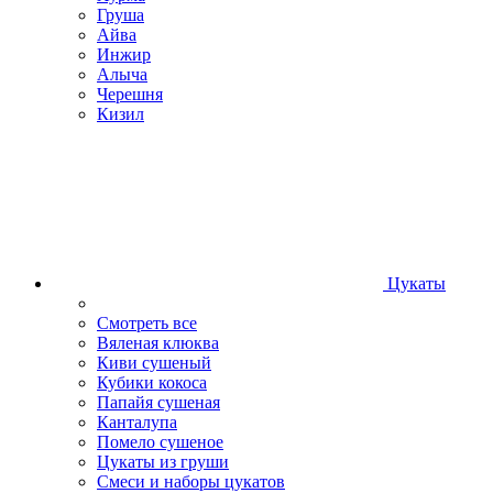
Груша
Айва
Инжир
Алыча
Черешня
Кизил
Цукаты
Смотреть все
Вяленая клюква
Киви сушеный
Кубики кокоса
Папайя сушеная
Канталупа
Помело сушеное
Цукаты из груши
Смеси и наборы цукатов