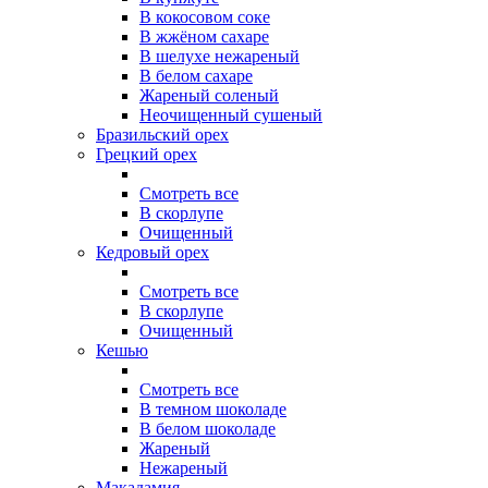
В кокосовом соке
В жжёном сахаре
В шелухе нежареный
В белом сахаре
Жареный соленый
Неочищенный сушеный
Бразильский орех
Грецкий орех
Смотреть все
В скорлупе
Очищенный
Кедровый орех
Смотреть все
В скорлупе
Очищенный
Кешью
Смотреть все
В темном шоколаде
В белом шоколаде
Жареный
Нежареный
Макадамия