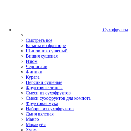
Сухофрукты
Смотреть все
Бананы во фритюре
Шиповник сушеный
Вишня сушеная
Изюм
Чернослив
Финики
Курага
Персики сушеные
Фруктовые чипсы
Смеси из сухофруктов
Смеси сухофруктов для компота
Фруктовая мука
Наборы из сухофруктов
Дыня вяленая
Манго
Маракуйя
Хурма