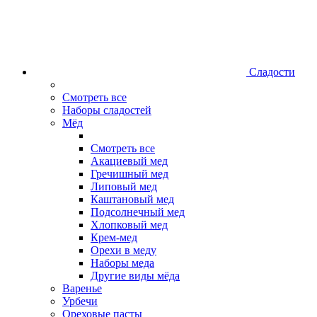
Сладости
Смотреть все
Наборы сладостей
Мёд
Смотреть все
Акациевый мед
Гречишный мед
Липовый мед
Каштановый мед
Подсолнечный мед
Хлопковый мед
Крем-мед
Орехи в меду
Наборы меда
Другие виды мёда
Варенье
Урбечи
Ореховые пасты