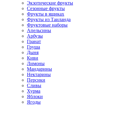
Экзотические фрукты
Сезонные фрукты
Фрукты в ящиках
Фрукты из Таиланда
Фруктовые наборы
Апельсины
Арбузы
Гранат
Груша
Дыня
Киви
Лимоны
Мандарины
Нектарины
Персики
Сливы
Хурма
Яблоки
Ягоды