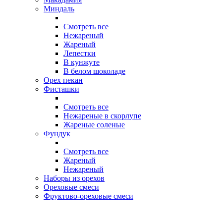
Миндаль
Смотреть все
Нежареный
Жареный
Лепестки
В кунжуте
В белом шоколаде
Орех пекан
Фисташки
Смотреть все
Нежареные в скорлупе
Жареные соленые
Фундук
Смотреть все
Жареный
Нежареный
Наборы из орехов
Ореховые смеси
Фруктово-ореховые смеси