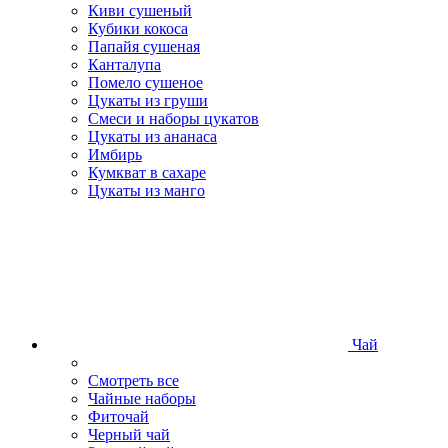
Киви сушеный
Кубики кокоса
Папайя сушеная
Канталупа
Помело сушеное
Цукаты из груши
Смеси и наборы цукатов
Цукаты из ананаса
Имбирь
Кумкват в сахаре
Цукаты из манго
Чай
Смотреть все
Чайные наборы
Фиточай
Черный чай