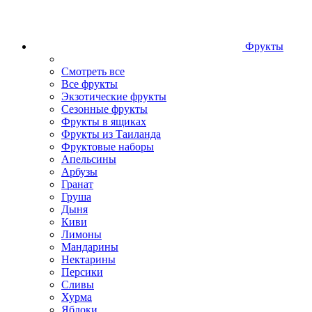
Фрукты
Смотреть все
Все фрукты
Экзотические фрукты
Сезонные фрукты
Фрукты в ящиках
Фрукты из Таиланда
Фруктовые наборы
Апельсины
Арбузы
Гранат
Груша
Дыня
Киви
Лимоны
Мандарины
Нектарины
Персики
Сливы
Хурма
Яблоки