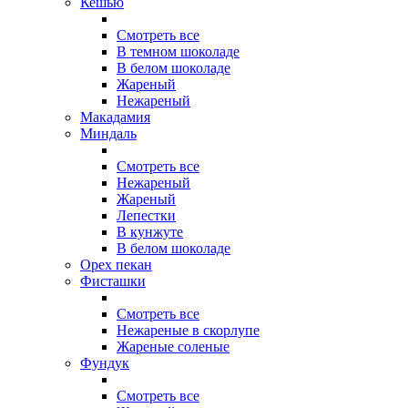
Кешью
Смотреть все
В темном шоколаде
В белом шоколаде
Жареный
Нежареный
Макадамия
Миндаль
Смотреть все
Нежареный
Жареный
Лепестки
В кунжуте
В белом шоколаде
Орех пекан
Фисташки
Смотреть все
Нежареные в скорлупе
Жареные соленые
Фундук
Смотреть все