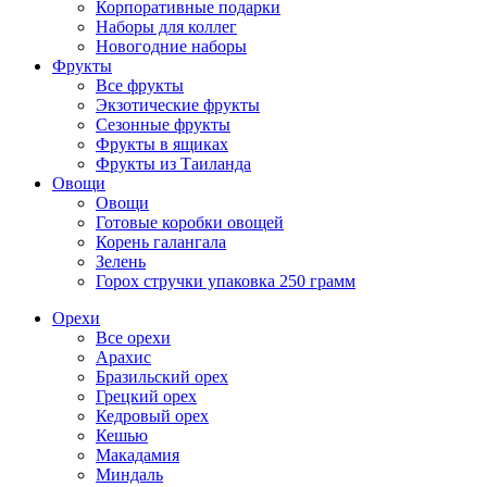
Корпоративные подарки
Наборы для коллег
Новогодние наборы
Фрукты
Все фрукты
Экзотические фрукты
Сезонные фрукты
Фрукты в ящиках
Фрукты из Таиланда
Овощи
Овощи
Готовые коробки овощей
Корень галангала
Зелень
Горох стручки упаковка 250 грамм
Орехи
Все орехи
Арахис
Бразильский орех
Грецкий орех
Кедровый орех
Кешью
Макадамия
Миндаль