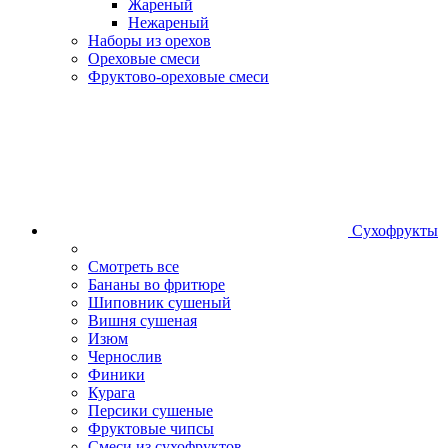
Жареный
Нежареный
Наборы из орехов
Ореховые смеси
Фруктово-ореховые смеси
Сухофрукты
Смотреть все
Бананы во фритюре
Шиповник сушеный
Вишня сушеная
Изюм
Чернослив
Финики
Курага
Персики сушеные
Фруктовые чипсы
Смеси из сухофруктов