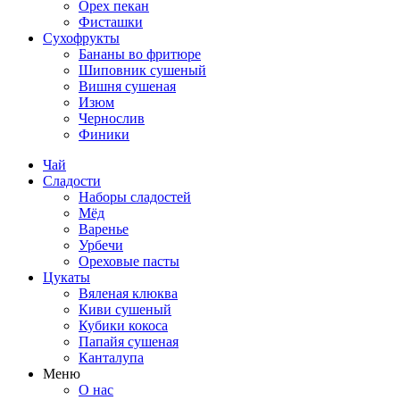
Орех пекан
Фисташки
Сухофрукты
Бананы во фритюре
Шиповник сушеный
Вишня сушеная
Изюм
Чернослив
Финики
Чай
Сладости
Наборы сладостей
Мёд
Варенье
Урбечи
Ореховые пасты
Цукаты
Вяленая клюква
Киви сушеный
Кубики кокоса
Папайя сушеная
Канталупа
Меню
О нас