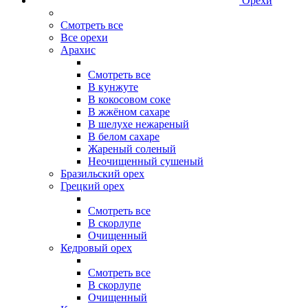
Орехи
Смотреть все
Все орехи
Арахис
Смотреть все
В кунжуте
В кокосовом соке
В жжёном сахаре
В шелухе нежареный
В белом сахаре
Жареный соленый
Неочищенный сушеный
Бразильский орех
Грецкий орех
Смотреть все
В скорлупе
Очищенный
Кедровый орех
Смотреть все
В скорлупе
Очищенный