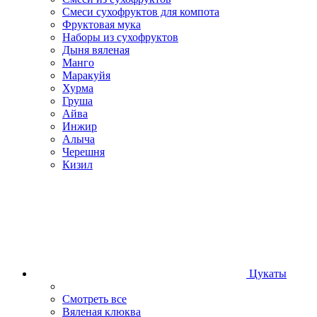
Смеси сухофруктов для компота
Фруктовая мука
Наборы из сухофруктов
Дыня вяленая
Манго
Маракуйя
Хурма
Груша
Айва
Инжир
Алыча
Черешня
Кизил
Цукаты
Смотреть все
Вяленая клюква