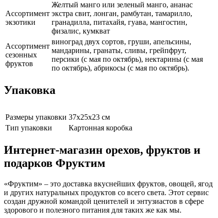
Желтый манго или зеленый манго, ананас
Ассортимент
экстра свит, лонган, рамбутан, тамарилло,
экзотики
гранадилла, питахайя, гуава, мангостин,
физалис, кумкват
виноград двух сортов, груши, апельсины,
Ассортимент
мандарины, гранаты, сливы, грейпфрут,
сезонных
персики (с мая по октябрь), нектарины (с мая
фруктов
по октябрь), абрикосы (с мая по октябрь).
Упаковка
Размеры упаковки
37х25х23 см
Тип упаковки
Картонная коробка
Интернет-магазин орехов, фруктов и
подарков Фруктим
«Фруктим» – это доставка вкуснейших фруктов, овощей, ягод
и других натуральных продуктов со всего света. Этот сервис
создан дружной командой ценителей и энтузиастов в сфере
здорового и полезного питания для таких же как мы.