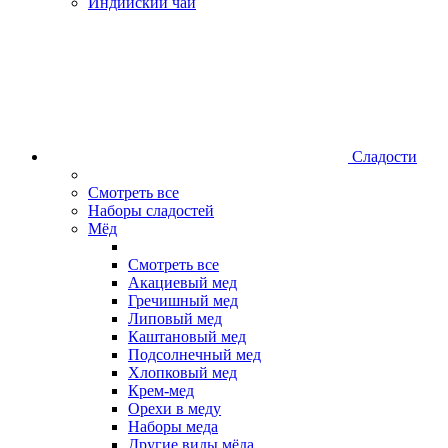
Индийский чай
Сладости
Смотреть все
Наборы сладостей
Мёд
Смотреть все
Акациевый мед
Гречишный мед
Липовый мед
Каштановый мед
Подсолнечный мед
Хлопковый мед
Крем-мед
Орехи в меду
Наборы меда
Другие виды мёда