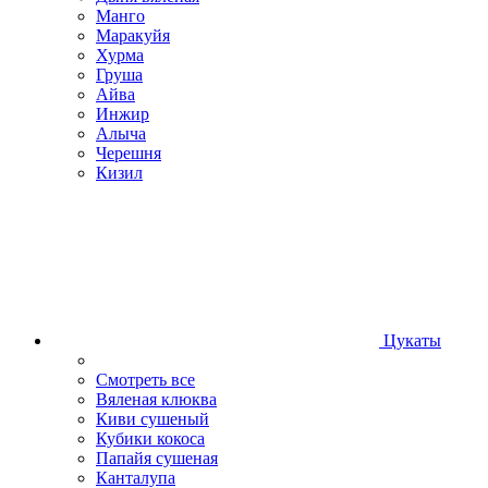
Манго
Маракуйя
Хурма
Груша
Айва
Инжир
Алыча
Черешня
Кизил
Цукаты
Смотреть все
Вяленая клюква
Киви сушеный
Кубики кокоса
Папайя сушеная
Канталупа