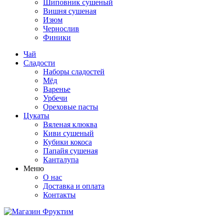
Шиповник сушеный
Вишня сушеная
Изюм
Чернослив
Финики
Чай
Сладости
Наборы сладостей
Мёд
Варенье
Урбечи
Ореховые пасты
Цукаты
Вяленая клюква
Киви сушеный
Кубики кокоса
Папайя сушеная
Канталупа
Меню
О нас
Доставка и оплата
Контакты