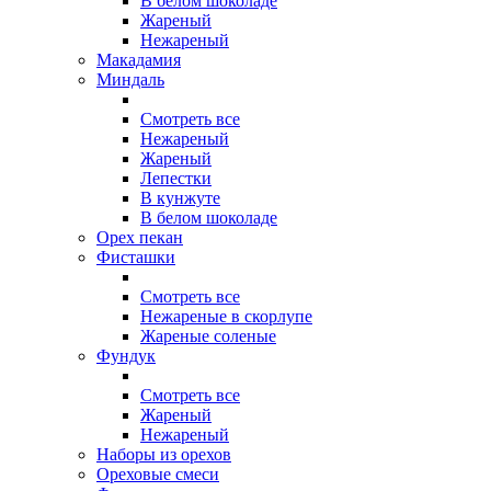
В белом шоколаде
Жареный
Нежареный
Макадамия
Миндаль
Смотреть все
Нежареный
Жареный
Лепестки
В кунжуте
В белом шоколаде
Орех пекан
Фисташки
Смотреть все
Нежареные в скорлупе
Жареные соленые
Фундук
Смотреть все
Жареный
Нежареный
Наборы из орехов
Ореховые смеси