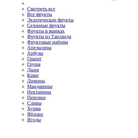
Смотреть все
Все фрукты
Экзотические фрукты
Сезонные фрукты
Фрукты в ящиках
Фрукты из Таиланда
Фруктовые наборы
Апельсины
Арбузы
Гранат
Груша
Дыня
Киви
Лимоны
Мандарины
Нектарины
Персики
Сливы
Хурма
Яблоки
Ягоды