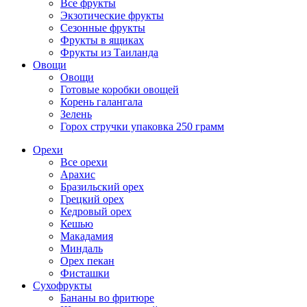
Все фрукты
Экзотические фрукты
Сезонные фрукты
Фрукты в ящиках
Фрукты из Таиланда
Овощи
Овощи
Готовые коробки овощей
Корень галангала
Зелень
Горох стручки упаковка 250 грамм
Орехи
Все орехи
Арахис
Бразильский орех
Грецкий орех
Кедровый орех
Кешью
Макадамия
Миндаль
Орех пекан
Фисташки
Сухофрукты
Бананы во фритюре