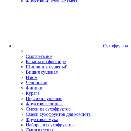
Фруктово-ореховые смеси
Сухофрукты
Смотреть все
Бананы во фритюре
Шиповник сушеный
Вишня сушеная
Изюм
Чернослив
Финики
Курага
Персики сушеные
Фруктовые чипсы
Смеси из сухофруктов
Смеси сухофруктов для компота
Фруктовая мука
Наборы из сухофруктов
Дыня вяленая