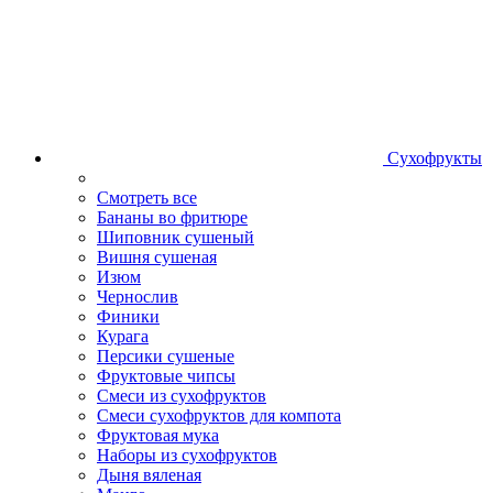
Сухофрукты
Смотреть все
Бананы во фритюре
Шиповник сушеный
Вишня сушеная
Изюм
Чернослив
Финики
Курага
Персики сушеные
Фруктовые чипсы
Смеси из сухофруктов
Смеси сухофруктов для компота
Фруктовая мука
Наборы из сухофруктов
Дыня вяленая