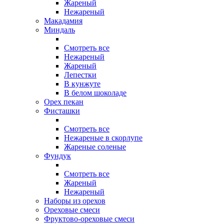
Жареный
Нежареный
Макадамия
Миндаль
Смотреть все
Нежареный
Жареный
Лепестки
В кунжуте
В белом шоколаде
Орех пекан
Фисташки
Смотреть все
Нежареные в скорлупе
Жареные соленые
Фундук
Смотреть все
Жареный
Нежареный
Наборы из орехов
Ореховые смеси
Фруктово-ореховые смеси