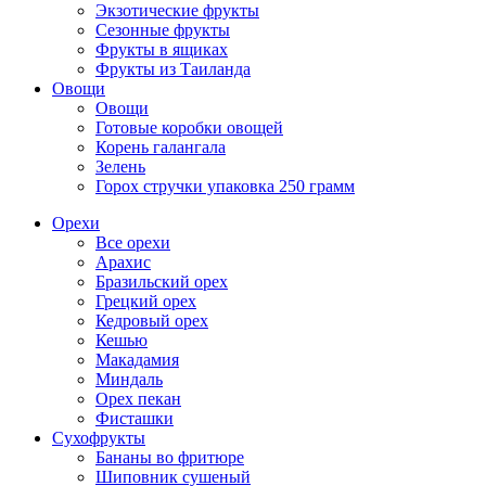
Экзотические фрукты
Сезонные фрукты
Фрукты в ящиках
Фрукты из Таиланда
Овощи
Овощи
Готовые коробки овощей
Корень галангала
Зелень
Горох стручки упаковка 250 грамм
Орехи
Все орехи
Арахис
Бразильский орех
Грецкий орех
Кедровый орех
Кешью
Макадамия
Миндаль
Орех пекан
Фисташки
Сухофрукты
Бананы во фритюре
Шиповник сушеный