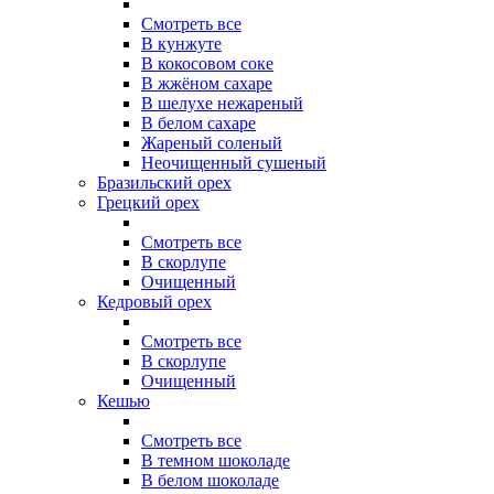
Смотреть все
В кунжуте
В кокосовом соке
В жжёном сахаре
В шелухе нежареный
В белом сахаре
Жареный соленый
Неочищенный сушеный
Бразильский орех
Грецкий орех
Смотреть все
В скорлупе
Очищенный
Кедровый орех
Смотреть все
В скорлупе
Очищенный
Кешью
Смотреть все
В темном шоколаде
В белом шоколаде