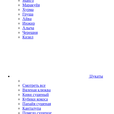
Манго
Маракуйя
Хурма
Груша
Айва
Инжир
Алыча
Черешня
Кизил
Цукаты
Смотреть все
Вяленая клюква
Киви сушеный
Кубики кокоса
Папайя сушеная
Канталупа
Помело сушеное