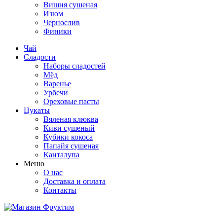
Вишня сушеная
Изюм
Чернослив
Финики
Чай
Сладости
Наборы сладостей
Мёд
Варенье
Урбечи
Ореховые пасты
Цукаты
Вяленая клюква
Киви сушеный
Кубики кокоса
Папайя сушеная
Канталупа
Меню
О нас
Доставка и оплата
Контакты