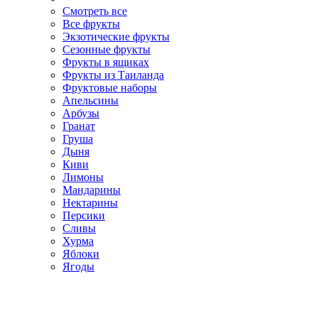
Смотреть все
Все фрукты
Экзотические фрукты
Сезонные фрукты
Фрукты в ящиках
Фрукты из Таиланда
Фруктовые наборы
Апельсины
Арбузы
Гранат
Груша
Дыня
Киви
Лимоны
Мандарины
Нектарины
Персики
Сливы
Хурма
Яблоки
Ягоды