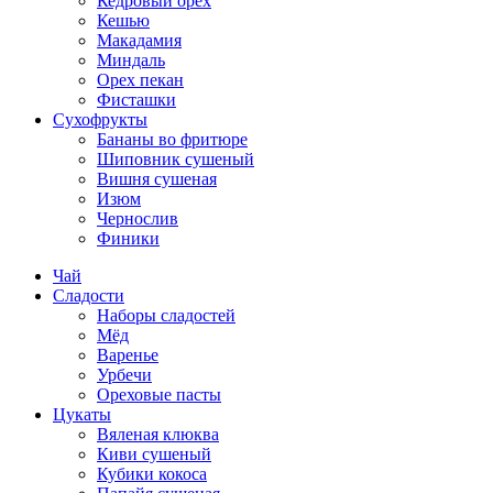
Кедровый орех
Кешью
Макадамия
Миндаль
Орех пекан
Фисташки
Сухофрукты
Бананы во фритюре
Шиповник сушеный
Вишня сушеная
Изюм
Чернослив
Финики
Чай
Сладости
Наборы сладостей
Мёд
Варенье
Урбечи
Ореховые пасты
Цукаты
Вяленая клюква
Киви сушеный
Кубики кокоса