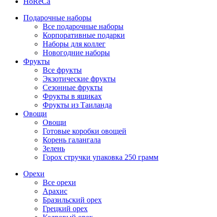
HoReCa
Подарочные наборы
Все подарочные наборы
Корпоративные подарки
Наборы для коллег
Новогодние наборы
Фрукты
Все фрукты
Экзотические фрукты
Сезонные фрукты
Фрукты в ящиках
Фрукты из Таиланда
Овощи
Овощи
Готовые коробки овощей
Корень галангала
Зелень
Горох стручки упаковка 250 грамм
Орехи
Все орехи
Арахис
Бразильский орех
Грецкий орех