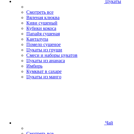
Цукаты
Смотреть все
Вяленая клюква
Киви сушеный
Кубики кокоса
Папайя сушеная
Канталупа
Помело сушеное
Цукаты из груши
Смеси и наборы цукатов
Цукаты из ананаса
Имбирь
Кумкват в сахаре
Цукаты из манго
Чай
Смотреть все