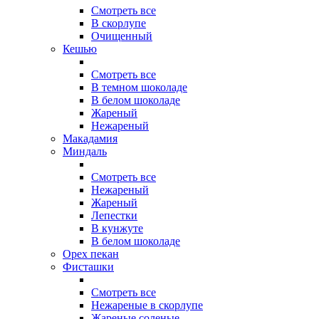
Смотреть все
В скорлупе
Очищенный
Кешью
Смотреть все
В темном шоколаде
В белом шоколаде
Жареный
Нежареный
Макадамия
Миндаль
Смотреть все
Нежареный
Жареный
Лепестки
В кунжуте
В белом шоколаде
Орех пекан
Фисташки
Смотреть все
Нежареные в скорлупе
Жареные соленые