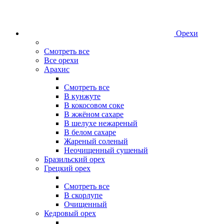
Орехи
Смотреть все
Все орехи
Арахис
Смотреть все
В кунжуте
В кокосовом соке
В жжёном сахаре
В шелухе нежареный
В белом сахаре
Жареный соленый
Неочищенный сушеный
Бразильский орех
Грецкий орех
Смотреть все
В скорлупе
Очищенный
Кедровый орех