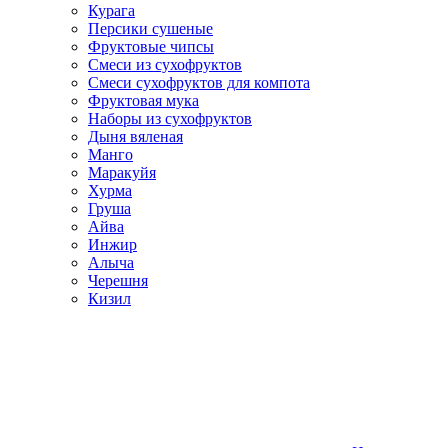
Курага
Персики сушеные
Фруктовые чипсы
Смеси из сухофруктов
Смеси сухофруктов для компота
Фруктовая мука
Наборы из сухофруктов
Дыня вяленая
Манго
Маракуйя
Хурма
Груша
Айва
Инжир
Алыча
Черешня
Кизил