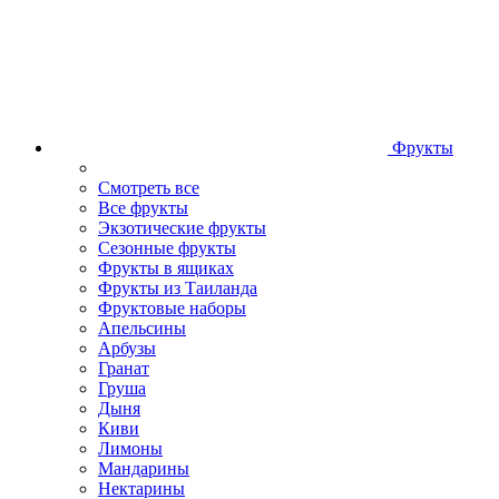
Фрукты
Смотреть все
Все фрукты
Экзотические фрукты
Сезонные фрукты
Фрукты в ящиках
Фрукты из Таиланда
Фруктовые наборы
Апельсины
Арбузы
Гранат
Груша
Дыня
Киви
Лимоны
Мандарины
Нектарины