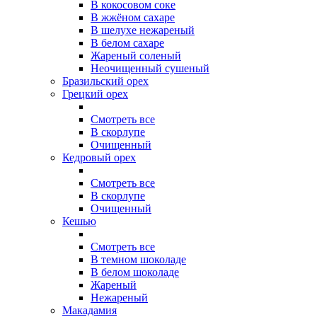
В кокосовом соке
В жжёном сахаре
В шелухе нежареный
В белом сахаре
Жареный соленый
Неочищенный сушеный
Бразильский орех
Грецкий орех
Смотреть все
В скорлупе
Очищенный
Кедровый орех
Смотреть все
В скорлупе
Очищенный
Кешью
Смотреть все
В темном шоколаде
В белом шоколаде
Жареный
Нежареный
Макадамия