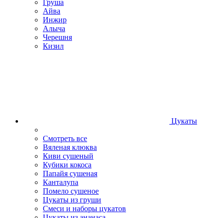
Груша
Айва
Инжир
Алыча
Черешня
Кизил
Цукаты
Смотреть все
Вяленая клюква
Киви сушеный
Кубики кокоса
Папайя сушеная
Канталупа
Помело сушеное
Цукаты из груши
Смеси и наборы цукатов
Цукаты из ананаса