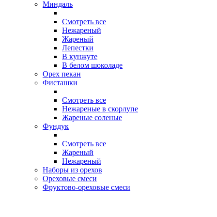
Миндаль
Смотреть все
Нежареный
Жареный
Лепестки
В кунжуте
В белом шоколаде
Орех пекан
Фисташки
Смотреть все
Нежареные в скорлупе
Жареные соленые
Фундук
Смотреть все
Жареный
Нежареный
Наборы из орехов
Ореховые смеси
Фруктово-ореховые смеси