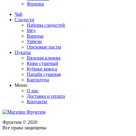
Финики
Чай
Сладости
Наборы сладостей
Мёд
Варенье
Урбечи
Ореховые пасты
Цукаты
Вяленая клюква
Киви сушеный
Кубики кокоса
Папайя сушеная
Канталупа
Меню
О нас
Доставка и оплата
Контакты
Фруктим
© 2020
Все права защищены