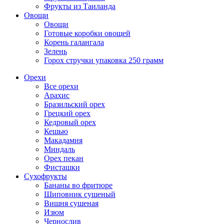
Фрукты из Таиланда
Овощи
Овощи
Готовые коробки овощей
Корень галангала
Зелень
Горох стручки упаковка 250 грамм
Орехи
Все орехи
Арахис
Бразильский орех
Грецкий орех
Кедровый орех
Кешью
Макадамия
Миндаль
Орех пекан
Фисташки
Сухофрукты
Бананы во фритюре
Шиповник сушеный
Вишня сушеная
Изюм
Чернослив