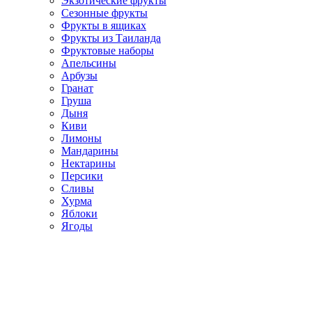
Экзотические фрукты
Сезонные фрукты
Фрукты в ящиках
Фрукты из Таиланда
Фруктовые наборы
Апельсины
Арбузы
Гранат
Груша
Дыня
Киви
Лимоны
Мандарины
Нектарины
Персики
Сливы
Хурма
Яблоки
Ягоды