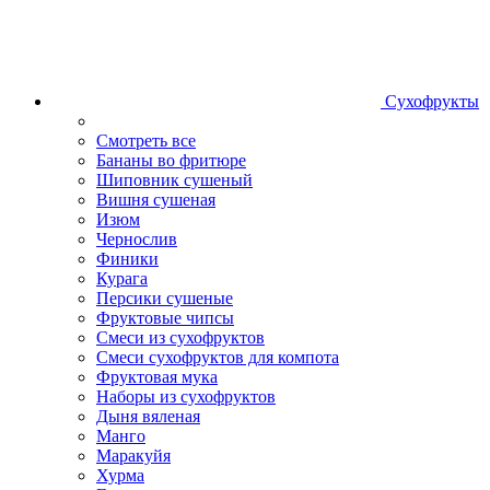
Сухофрукты
Смотреть все
Бананы во фритюре
Шиповник сушеный
Вишня сушеная
Изюм
Чернослив
Финики
Курага
Персики сушеные
Фруктовые чипсы
Смеси из сухофруктов
Смеси сухофруктов для компота
Фруктовая мука
Наборы из сухофруктов
Дыня вяленая
Манго
Маракуйя
Хурма