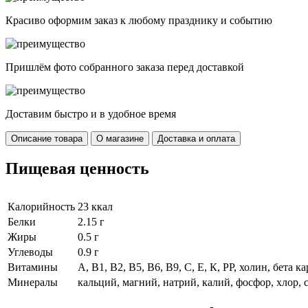
Красиво оформим заказ к любому празднику и событию
Пришлём фото собранного заказа перед доставкой
Доставим быстро и в удобное время
Описание товара
О магазине
Доставка и оплата
Пищевая ценность
Калорийность
23 ккал
Белки
2.15 г
Жиры
0.5 г
Углеводы
0.9 г
Витамины
А, B1, В2, В5, В6, В9, С, Е, К, РР, холин, бета к
Минералы
кальций, магний, натрий, калий, фосфор, хлор, с