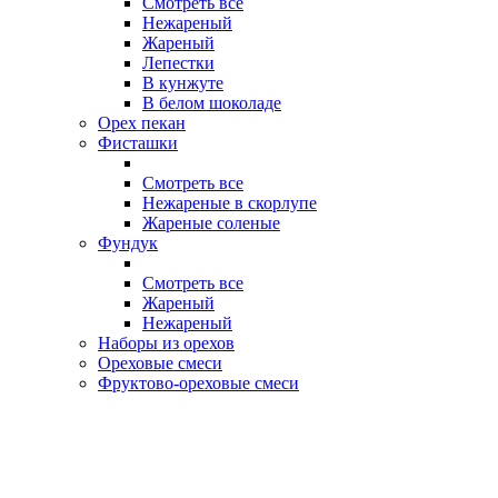
Смотреть все
Нежареный
Жареный
Лепестки
В кунжуте
В белом шоколаде
Орех пекан
Фисташки
Смотреть все
Нежареные в скорлупе
Жареные соленые
Фундук
Смотреть все
Жареный
Нежареный
Наборы из орехов
Ореховые смеси
Фруктово-ореховые смеси