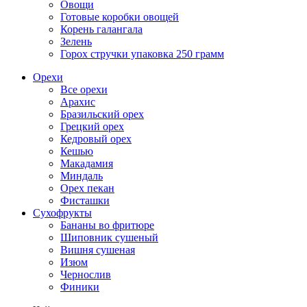
Овощи
Готовые коробки овощей
Корень галангала
Зелень
Горох стручки упаковка 250 грамм
Орехи
Все орехи
Арахис
Бразильский орех
Грецкий орех
Кедровый орех
Кешью
Макадамия
Миндаль
Орех пекан
Фисташки
Сухофрукты
Бананы во фритюре
Шиповник сушеный
Вишня сушеная
Изюм
Чернослив
Финики