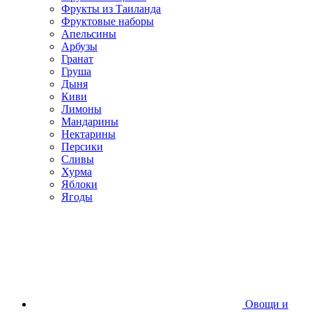
Фрукты из Таиланда
Фруктовые наборы
Апельсины
Арбузы
Гранат
Груша
Дыня
Киви
Лимоны
Мандарины
Нектарины
Персики
Сливы
Хурма
Яблоки
Ягоды
Овощи и