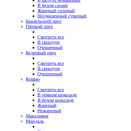
В шелухе нежареный
В белом сахаре
Жареный соленый
Неочищенный сушеный
Бразильский орех
Грецкий орех
Смотреть все
В скорлупе
Очищенный
Кедровый орех
Смотреть все
В скорлупе
Очищенный
Кешью
Смотреть все
В темном шоколаде
В белом шоколаде
Жареный
Нежареный
Макадамия
Миндаль