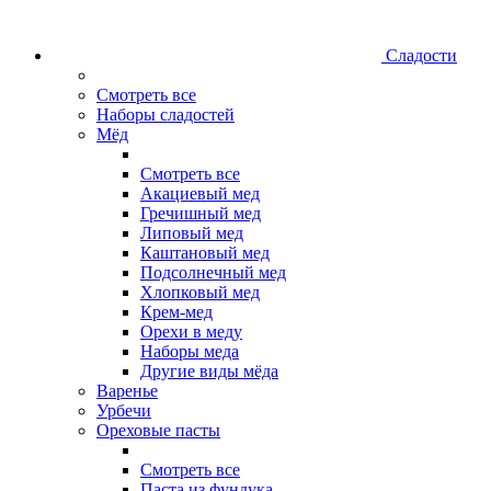
Сладости
Смотреть все
Наборы сладостей
Мёд
Смотреть все
Акациевый мед
Гречишный мед
Липовый мед
Каштановый мед
Подсолнечный мед
Хлопковый мед
Крем-мед
Орехи в меду
Наборы меда
Другие виды мёда
Варенье
Урбечи
Ореховые пасты
Смотреть все
Паста из фундука