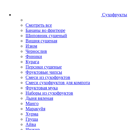
Сухофрукты
Смотреть все
Бананы во фритюре
Шиповник сушеный
Вишня сушеная
Изюм
Чернослив
Финики
Курага
Персики сушеные
Фруктовые чипсы
Смеси из сухофруктов
Смеси сухофруктов для компота
Фруктовая мука
Наборы из сухофруктов
Дыня вяленая
Манго
Маракуйя
Хурма
Груша
Айва
Инжир