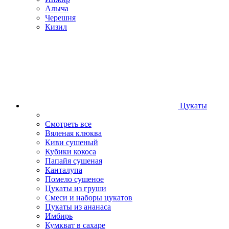
Алыча
Черешня
Кизил
Цукаты
Смотреть все
Вяленая клюква
Киви сушеный
Кубики кокоса
Папайя сушеная
Канталупа
Помело сушеное
Цукаты из груши
Смеси и наборы цукатов
Цукаты из ананаса
Имбирь
Кумкват в сахаре