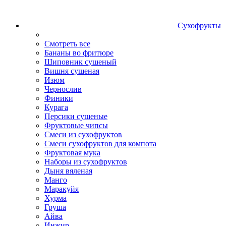
Сухофрукты
Смотреть все
Бананы во фритюре
Шиповник сушеный
Вишня сушеная
Изюм
Чернослив
Финики
Курага
Персики сушеные
Фруктовые чипсы
Смеси из сухофруктов
Смеси сухофруктов для компота
Фруктовая мука
Наборы из сухофруктов
Дыня вяленая
Манго
Маракуйя
Хурма
Груша
Айва
Инжир