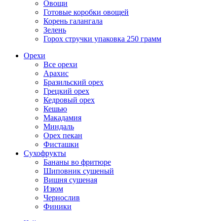
Овощи
Готовые коробки овощей
Корень галангала
Зелень
Горох стручки упаковка 250 грамм
Орехи
Все орехи
Арахис
Бразильский орех
Грецкий орех
Кедровый орех
Кешью
Макадамия
Миндаль
Орех пекан
Фисташки
Сухофрукты
Бананы во фритюре
Шиповник сушеный
Вишня сушеная
Изюм
Чернослив
Финики