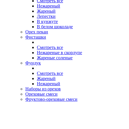
Смотреть все
Нежареный
Жареный
Лепестки
В кунжуте
В белом шоколаде
Орех пекан
Фисташки
Смотреть все
Нежареные в скорлупе
Жареные соленые
Фундук
Смотреть все
Жареный
Нежареный
Наборы из орехов
Ореховые смеси
Фруктово-ореховые смеси