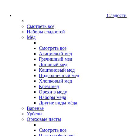
Сладости
Смотреть все
Наборы сладостей
Мёд
Смотреть все
Акациевый мед
Гречишный мед
Липовый мед
Каштановый мед
Подсолнечный мед
Хлопковый мед
Крем-мед
Орехи в меду
Наборы меда
Другие виды мёда
Варенье
Урбечи
Ореховые пасты
Смотреть все
Паста из фундука