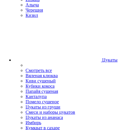
Алыча
Черешня
Кизил
Цукаты
Смотреть все
Вяленая клюква
Киви сушеный
Кубики кокоса
Папайя сушеная
Канталупа
Помело сушеное
Цукаты из груши
Смеси и наборы цукатов
Цукаты из ананаса
Имбирь
Кумкват в сахаре