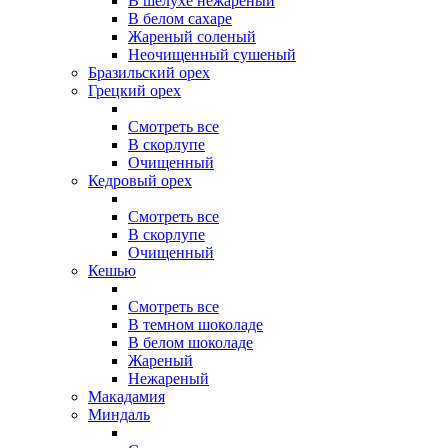
В шелухе нежареный
В белом сахаре
Жареный соленый
Неочищенный сушеный
Бразильский орех
Грецкий орех
Смотреть все
В скорлупе
Очищенный
Кедровый орех
Смотреть все
В скорлупе
Очищенный
Кешью
Смотреть все
В темном шоколаде
В белом шоколаде
Жареный
Нежареный
Макадамия
Миндаль