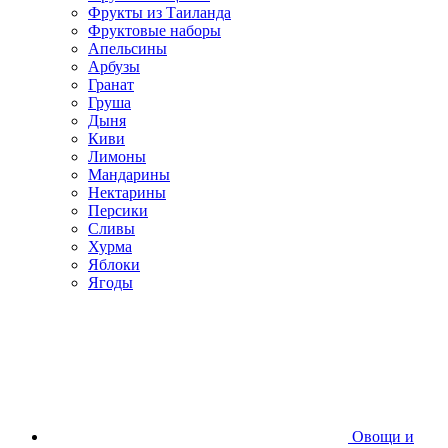
Фрукты из Таиланда
Фруктовые наборы
Апельсины
Арбузы
Гранат
Груша
Дыня
Киви
Лимоны
Мандарины
Нектарины
Персики
Сливы
Хурма
Яблоки
Ягоды
Овощи и