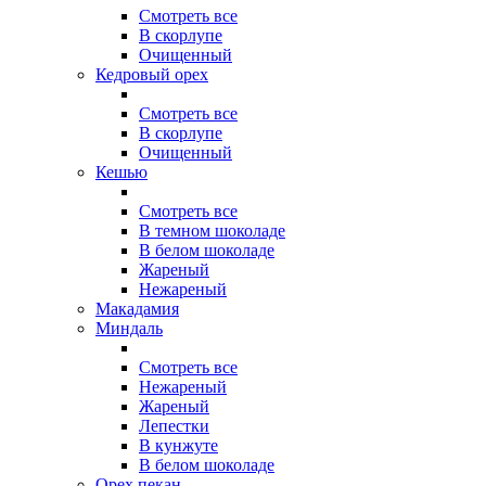
Смотреть все
В скорлупе
Очищенный
Кедровый орех
Смотреть все
В скорлупе
Очищенный
Кешью
Смотреть все
В темном шоколаде
В белом шоколаде
Жареный
Нежареный
Макадамия
Миндаль
Смотреть все
Нежареный
Жареный
Лепестки
В кунжуте
В белом шоколаде
Орех пекан