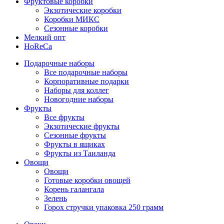
Фруктовые коробки
Экзотические коробки
Коробки МИКС
Сезонные коробки
Мелкий опт
HoReCa
Подарочные наборы
Все подарочные наборы
Корпоративные подарки
Наборы для коллег
Новогодние наборы
Фрукты
Все фрукты
Экзотические фрукты
Сезонные фрукты
Фрукты в ящиках
Фрукты из Таиланда
Овощи
Овощи
Готовые коробки овощей
Корень галангала
Зелень
Горох стручки упаковка 250 грамм