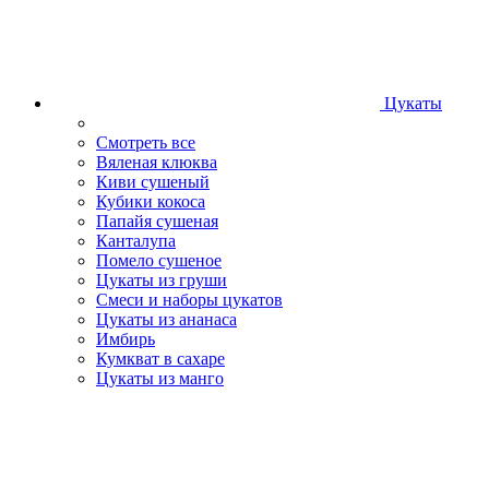
Цукаты
Смотреть все
Вяленая клюква
Киви сушеный
Кубики кокоса
Папайя сушеная
Канталупа
Помело сушеное
Цукаты из груши
Смеси и наборы цукатов
Цукаты из ананаса
Имбирь
Кумкват в сахаре
Цукаты из манго