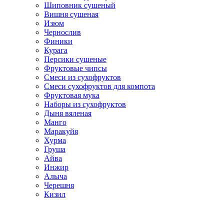
Шиповник сушеный
Вишня сушеная
Изюм
Чернослив
Финики
Курага
Персики сушеные
Фруктовые чипсы
Смеси из сухофруктов
Смеси сухофруктов для компота
Фруктовая мука
Наборы из сухофруктов
Дыня вяленая
Манго
Маракуйя
Хурма
Груша
Айва
Инжир
Алыча
Черешня
Кизил