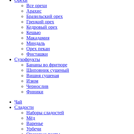
Орехи
Все орехи
Арахис
Бразильский орех
Грецкий орех
Кедровый орех
Кешью
Макадамия
Миндаль
Орех пекан
Фисташки
Сухофрукты
Бананы во фритюре
Шиповник сушеный
Вишня сушеная
Изюм
Чернослив
Финики
Чай
Сладости
Наборы сладостей
Мёд
Варенье
Урбечи