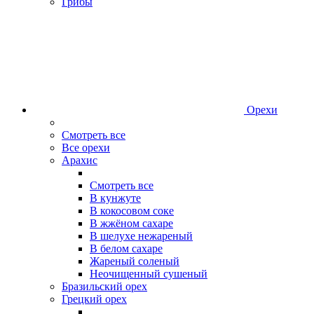
Грибы
Орехи
Смотреть все
Все орехи
Арахис
Смотреть все
В кунжуте
В кокосовом соке
В жжёном сахаре
В шелухе нежареный
В белом сахаре
Жареный соленый
Неочищенный сушеный
Бразильский орех
Грецкий орех