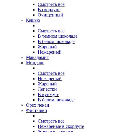
Смотреть все
В скорлупе
Очищенный
Кешью
Смотреть все
В темном шоколаде
В белом шоколаде
Жареный
Нежареный
Макадамия
Миндаль
Смотреть все
Нежареный
Жареный
Лепестки
В кунжуте
В белом шоколаде
Орех пекан
Фисташки
Смотреть все
Нежареные в скорлупе
Жареные соленые