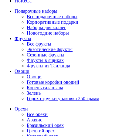
HoReCa
Подарочные наборы
Все подарочные наборы
Корпоративные подарки
Наборы для коллег
Новогодние наборы
Фрукты
Все фрукты
Экзотические фрукты
Сезонные фрукты
Фрукты в ящиках
Фрукты из Таиланда
Овощи
Овощи
Готовые коробки овощей
Корень галангала
Зелень
Горох стручки упаковка 250 грамм
Орехи
Все орехи
Арахис
Бразильский орех
Грецкий орех