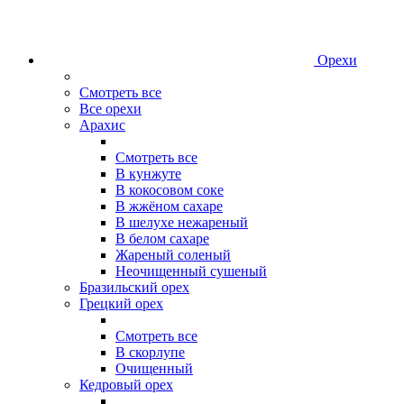
Орехи
Смотреть все
Все орехи
Арахис
Смотреть все
В кунжуте
В кокосовом соке
В жжёном сахаре
В шелухе нежареный
В белом сахаре
Жареный соленый
Неочищенный сушеный
Бразильский орех
Грецкий орех
Смотреть все
В скорлупе
Очищенный
Кедровый орех