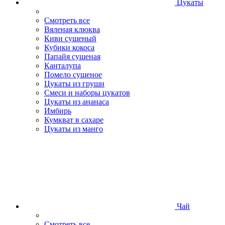
Цукаты
Смотреть все
Вяленая клюква
Киви сушеный
Кубики кокоса
Папайя сушеная
Канталупа
Помело сушеное
Цукаты из груши
Смеси и наборы цукатов
Цукаты из ананаса
Имбирь
Кумкват в сахаре
Цукаты из манго
Чай
Смотреть все