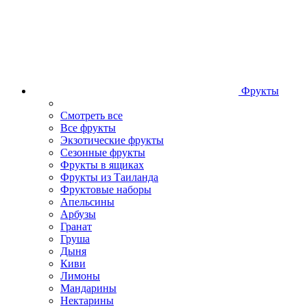
Фрукты
Смотреть все
Все фрукты
Экзотические фрукты
Сезонные фрукты
Фрукты в ящиках
Фрукты из Таиланда
Фруктовые наборы
Апельсины
Арбузы
Гранат
Груша
Дыня
Киви
Лимоны
Мандарины
Нектарины