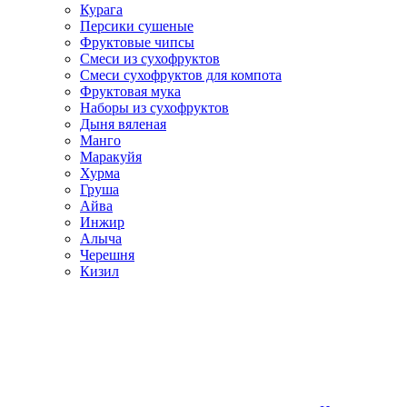
Курага
Персики сушеные
Фруктовые чипсы
Смеси из сухофруктов
Смеси сухофруктов для компота
Фруктовая мука
Наборы из сухофруктов
Дыня вяленая
Манго
Маракуйя
Хурма
Груша
Айва
Инжир
Алыча
Черешня
Кизил