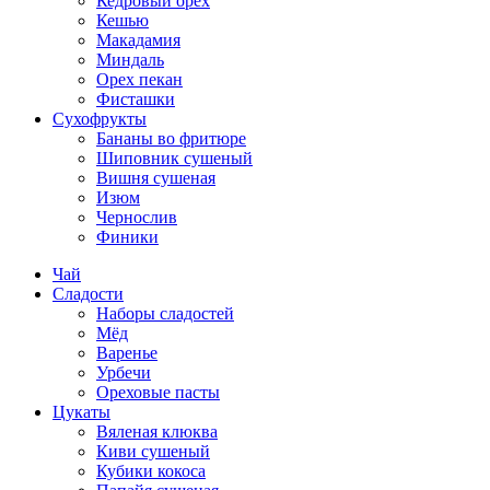
Кедровый орех
Кешью
Макадамия
Миндаль
Орех пекан
Фисташки
Сухофрукты
Бананы во фритюре
Шиповник сушеный
Вишня сушеная
Изюм
Чернослив
Финики
Чай
Сладости
Наборы сладостей
Мёд
Варенье
Урбечи
Ореховые пасты
Цукаты
Вяленая клюква
Киви сушеный
Кубики кокоса