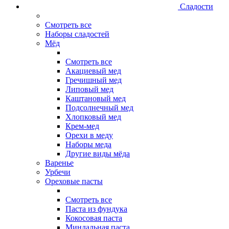
Сладости
Смотреть все
Наборы сладостей
Мёд
Смотреть все
Акациевый мед
Гречишный мед
Липовый мед
Каштановый мед
Подсолнечный мед
Хлопковый мед
Крем-мед
Орехи в меду
Наборы меда
Другие виды мёда
Варенье
Урбечи
Ореховые пасты
Смотреть все
Паста из фундука
Кокосовая паста
Миндальная паста