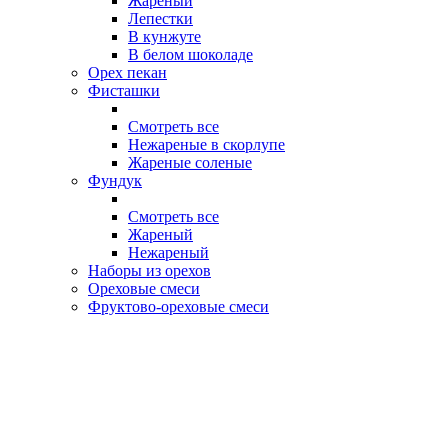
Жареный
Лепестки
В кунжуте
В белом шоколаде
Орех пекан
Фисташки
Смотреть все
Нежареные в скорлупе
Жареные соленые
Фундук
Смотреть все
Жареный
Нежареный
Наборы из орехов
Ореховые смеси
Фруктово-ореховые смеси