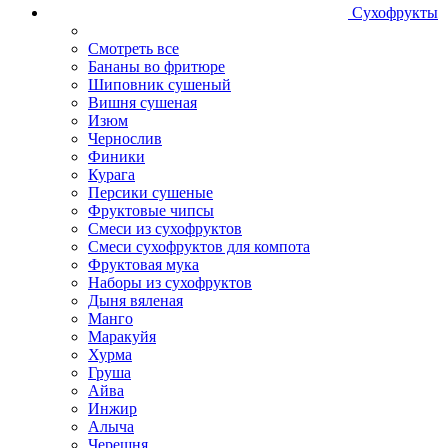
Сухофрукты
Смотреть все
Бананы во фритюре
Шиповник сушеный
Вишня сушеная
Изюм
Чернослив
Финики
Курага
Персики сушеные
Фруктовые чипсы
Смеси из сухофруктов
Смеси сухофруктов для компота
Фруктовая мука
Наборы из сухофруктов
Дыня вяленая
Манго
Маракуйя
Хурма
Груша
Айва
Инжир
Алыча
Черешня