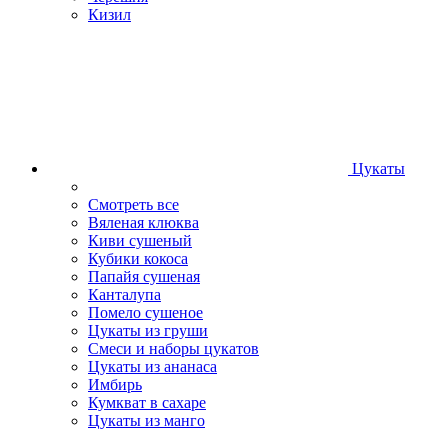
Кизил
Цукаты
Смотреть все
Вяленая клюква
Киви сушеный
Кубики кокоса
Папайя сушеная
Канталупа
Помело сушеное
Цукаты из груши
Смеси и наборы цукатов
Цукаты из ананаса
Имбирь
Кумкват в сахаре
Цукаты из манго