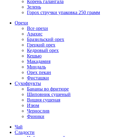
Корень галангала
Зелень
Горох стручки упаковка 250 грамм
Орехи
Все орехи
Арахис
Бразильский орех
Грецкий орех
Кедровый орех
Кешью
Макадамия
Миндаль
Орех пекан
Фисташки
Сухофрукты
Бананы во фритюре
Шиповник сушеный
Вишня сушеная
Изюм
Чернослив
Финики
Чай
Сладости