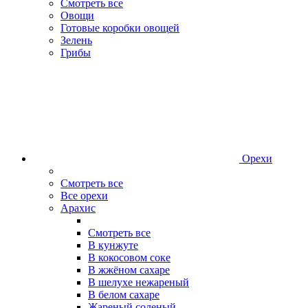
Смотреть все
Овощи
Готовые коробки овощей
Зелень
Грибы
Орехи
Смотреть все
Все орехи
Арахис
Смотреть все
В кунжуте
В кокосовом соке
В жжёном сахаре
В шелухе нежареный
В белом сахаре
Жареный соленый