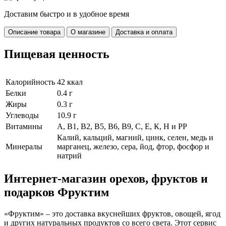
Доставим быстро и в удобное время
Описание товара
О магазине
Доставка и оплата
Пищевая ценность
Калорийность
42 ккал
Белки
0.4 г
Жиры
0.3 г
Углеводы
10.9 г
Витамины
А, В1, В2, В5, В6, В9, С, Е, К, Н и РР
Калий, кальций, магний, цинк, селен, медь и
Минералы
марганец, железо, сера, йод, фтор, фосфор и
натрий
Интернет-магазин орехов, фруктов и
подарков Фруктим
«Фруктим» – это доставка вкуснейших фруктов, овощей, ягод
и других натуральных продуктов со всего света. Этот сервис