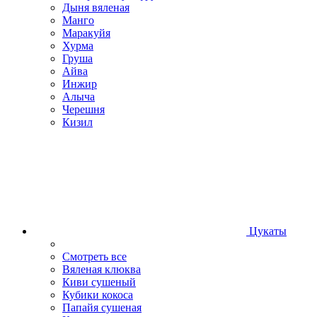
Дыня вяленая
Манго
Маракуйя
Хурма
Груша
Айва
Инжир
Алыча
Черешня
Кизил
Цукаты
Смотреть все
Вяленая клюква
Киви сушеный
Кубики кокоса
Папайя сушеная