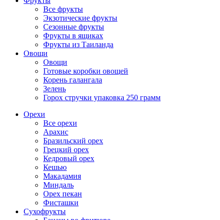
Фрукты
Все фрукты
Экзотические фрукты
Сезонные фрукты
Фрукты в ящиках
Фрукты из Таиланда
Овощи
Овощи
Готовые коробки овощей
Корень галангала
Зелень
Горох стручки упаковка 250 грамм
Орехи
Все орехи
Арахис
Бразильский орех
Грецкий орех
Кедровый орех
Кешью
Макадамия
Миндаль
Орех пекан
Фисташки
Сухофрукты