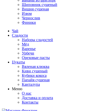
Бананы во фритюре
Шиповник сушеный
Вишня сушеная
Изюм
Чернослив
Финики
Чай
Сладости
Наборы сладостей
Мёд
Варенье
Урбечи
Ореховые пасты
Цукаты
Вяленая клюква
Киви сушеный
Кубики кокоса
Папайя сушеная
Канталупа
Меню
О нас
Доставка и оплата
Контакты