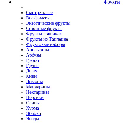
Фрукты
Смотреть все
Все фрукты
Экзотические фрукты
Сезонные фрукты
Фрукты в ящиках
Фрукты из Таиланда
Фруктовые наборы
Апельсины
Арбузы
Гранат
Груша
Дыня
Киви
Лимоны
Мандарины
Нектарины
Персики
Сливы
Хурма
Яблоки
Ягоды