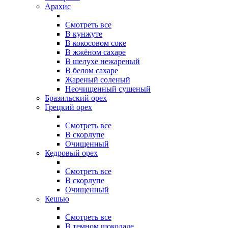
Арахис
Смотреть все
В кунжуте
В кокосовом соке
В жжёном сахаре
В шелухе нежареный
В белом сахаре
Жареный соленый
Неочищенный сушеный
Бразильский орех
Грецкий орех
Смотреть все
В скорлупе
Очищенный
Кедровый орех
Смотреть все
В скорлупе
Очищенный
Кешью
Смотреть все
В темном шоколаде