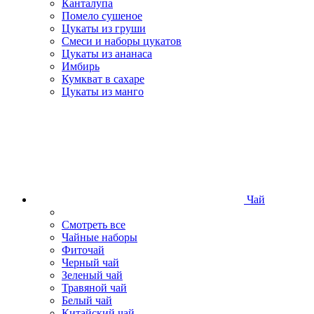
Канталупа
Помело сушеное
Цукаты из груши
Смеси и наборы цукатов
Цукаты из ананаса
Имбирь
Кумкват в сахаре
Цукаты из манго
Чай
Смотреть все
Чайные наборы
Фиточай
Черный чай
Зеленый чай
Травяной чай
Белый чай
Китайский чай