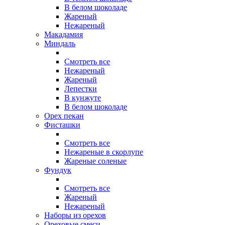
В белом шоколаде
Жареный
Нежареный
Макадамия
Миндаль
Смотреть все
Нежареный
Жареный
Лепестки
В кунжуте
В белом шоколаде
Орех пекан
Фисташки
Смотреть все
Нежареные в скорлупе
Жареные соленые
Фундук
Смотреть все
Жареный
Нежареный
Наборы из орехов
Ореховые смеси