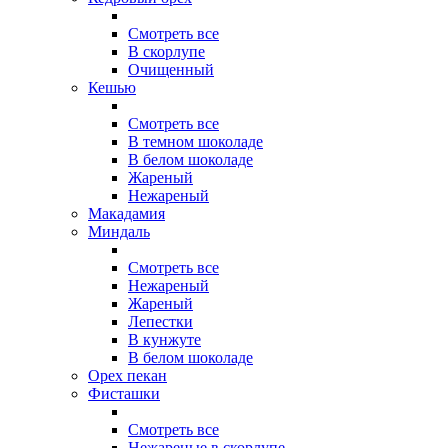
Смотреть все
В скорлупе
Очищенный
Кешью
Смотреть все
В темном шоколаде
В белом шоколаде
Жареный
Нежареный
Макадамия
Миндаль
Смотреть все
Нежареный
Жареный
Лепестки
В кунжуте
В белом шоколаде
Орех пекан
Фисташки
Смотреть все
Нежареные в скорлупе