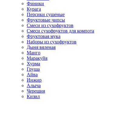
Финики
Курага
Персики сушеные
Фруктовые чипсы
Смеси из сухофруктов
Смеси сухофруктов для компота
Фруктовая мука
Наборы из сухофруктов
Дыня вяленая
Манго
Маракуйя
Хурма
Груша
Айва
Инжир
Алыча
Черешня
Кизил