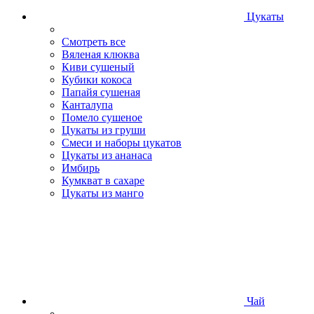
Цукаты
Смотреть все
Вяленая клюква
Киви сушеный
Кубики кокоса
Папайя сушеная
Канталупа
Помело сушеное
Цукаты из груши
Смеси и наборы цукатов
Цукаты из ананаса
Имбирь
Кумкват в сахаре
Цукаты из манго
Чай