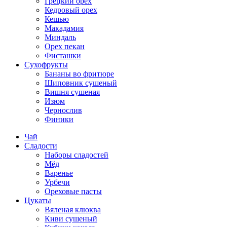
Грецкий орех
Кедровый орех
Кешью
Макадамия
Миндаль
Орех пекан
Фисташки
Сухофрукты
Бананы во фритюре
Шиповник сушеный
Вишня сушеная
Изюм
Чернослив
Финики
Чай
Сладости
Наборы сладостей
Мёд
Варенье
Урбечи
Ореховые пасты
Цукаты
Вяленая клюква
Киви сушеный