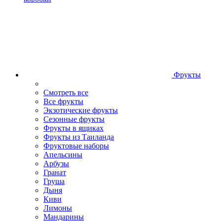
Фрукты
Смотреть все
Все фрукты
Экзотические фрукты
Сезонные фрукты
Фрукты в ящиках
Фрукты из Таиланда
Фруктовые наборы
Апельсины
Арбузы
Гранат
Груша
Дыня
Киви
Лимоны
Мандарины