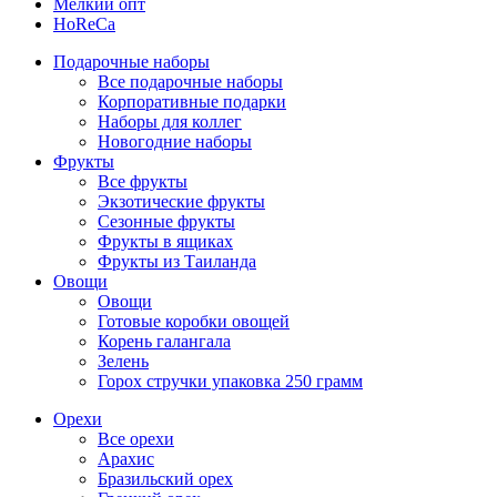
Мелкий опт
HoReCa
Подарочные наборы
Все подарочные наборы
Корпоративные подарки
Наборы для коллег
Новогодние наборы
Фрукты
Все фрукты
Экзотические фрукты
Сезонные фрукты
Фрукты в ящиках
Фрукты из Таиланда
Овощи
Овощи
Готовые коробки овощей
Корень галангала
Зелень
Горох стручки упаковка 250 грамм
Орехи
Все орехи
Арахис
Бразильский орех