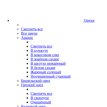
Орехи
Смотреть все
Все орехи
Арахис
Смотреть все
В кунжуте
В кокосовом соке
В жжёном сахаре
В шелухе нежареный
В белом сахаре
Жареный соленый
Неочищенный сушеный
Бразильский орех
Грецкий орех
Смотреть все
В скорлупе
Очищенный
Кедровый орех