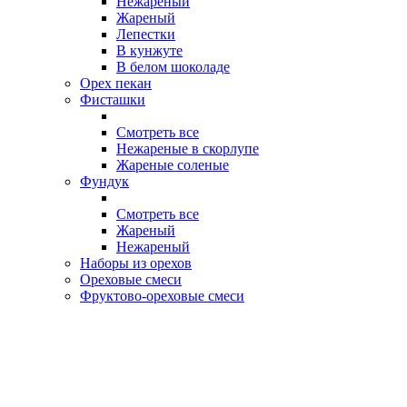
Нежареный
Жареный
Лепестки
В кунжуте
В белом шоколаде
Орех пекан
Фисташки
Смотреть все
Нежареные в скорлупе
Жареные соленые
Фундук
Смотреть все
Жареный
Нежареный
Наборы из орехов
Ореховые смеси
Фруктово-ореховые смеси