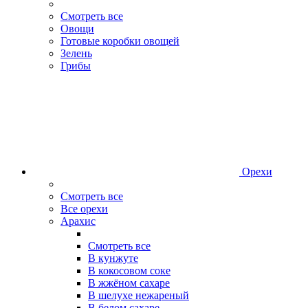
Смотреть все
Овощи
Готовые коробки овощей
Зелень
Грибы
Орехи
Смотреть все
Все орехи
Арахис
Смотреть все
В кунжуте
В кокосовом соке
В жжёном сахаре
В шелухе нежареный
В белом сахаре