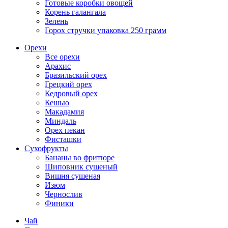
Готовые коробки овощей
Корень галангала
Зелень
Горох стручки упаковка 250 грамм
Орехи
Все орехи
Арахис
Бразильский орех
Грецкий орех
Кедровый орех
Кешью
Макадамия
Миндаль
Орех пекан
Фисташки
Сухофрукты
Бананы во фритюре
Шиповник сушеный
Вишня сушеная
Изюм
Чернослив
Финики
Чай