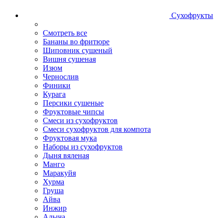
Сухофрукты
Смотреть все
Бананы во фритюре
Шиповник сушеный
Вишня сушеная
Изюм
Чернослив
Финики
Курага
Персики сушеные
Фруктовые чипсы
Смеси из сухофруктов
Смеси сухофруктов для компота
Фруктовая мука
Наборы из сухофруктов
Дыня вяленая
Манго
Маракуйя
Хурма
Груша
Айва
Инжир
Алыча