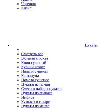
Черешня
Кизил
Цукаты
Смотреть все
Вяленая клюква
Киви сушеный
Кубики кокоса
Папайя сушеная
Канталупа
Помело сушеное
Цукаты из груши
Смеси и наборы цукатов
Цукаты из ананаса
Имбирь
Кумкват в сахаре
Цукаты из манго