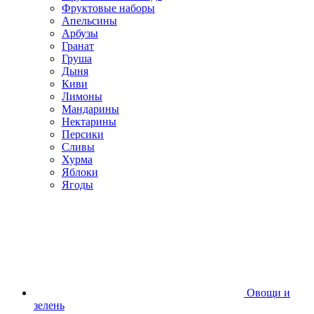
Фруктовые наборы
Апельсины
Арбузы
Гранат
Груша
Дыня
Киви
Лимоны
Мандарины
Нектарины
Персики
Сливы
Хурма
Яблоки
Ягоды
Овощи и
зелень