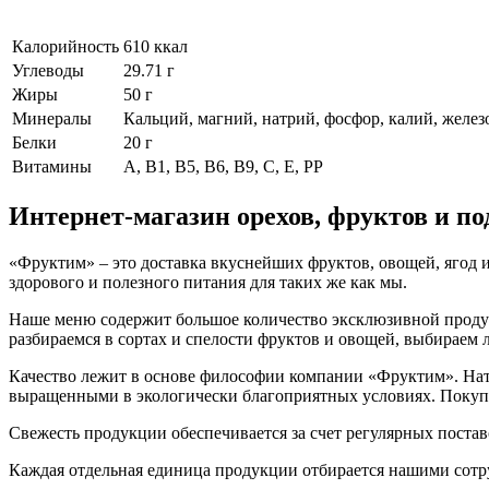
Калорийность
610 ккал
Углеводы
29.71 г
Жиры
50 г
Минералы
Кальций, магний, натрий, фосфор, калий, железо
Белки
20 г
Витамины
А, В1, В5, В6, В9, С, Е, РР
Интернет-магазин орехов, фруктов и п
«Фруктим» – это доставка вкуснейших фруктов, овощей, ягод и
здорового и полезного питания для таких же как мы.
Наше меню содержит большое количество эксклюзивной продукц
разбираемся в сортах и спелости фруктов и овощей, выбираем
Качество лежит в основе философии компании «Фруктим». Нату
выращенными в экологически благоприятных условиях. Покупа
Свежесть продукции обеспечивается за счет регулярных поста
Каждая отдельная единица продукции отбирается нашими сотр