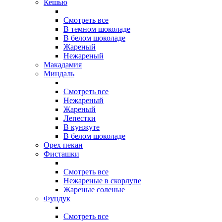
Кешью
Смотреть все
В темном шоколаде
В белом шоколаде
Жареный
Нежареный
Макадамия
Миндаль
Смотреть все
Нежареный
Жареный
Лепестки
В кунжуте
В белом шоколаде
Орех пекан
Фисташки
Смотреть все
Нежареные в скорлупе
Жареные соленые
Фундук
Смотреть все