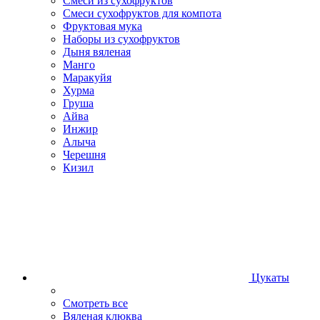
Смеси из сухофруктов
Смеси сухофруктов для компота
Фруктовая мука
Наборы из сухофруктов
Дыня вяленая
Манго
Маракуйя
Хурма
Груша
Айва
Инжир
Алыча
Черешня
Кизил
Цукаты
Смотреть все
Вяленая клюква