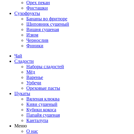
Орех пекан
Фисташки
Сухофрукты
Бананы во фритюре
Шиповник сушеный
Вишня сушеная
Изюм
Чернослив
Финики
Чай
Сладости
Наборы сладостей
Мёд
Варенье
Урбечи
Ореховые пасты
Цукаты
Вяленая клюква
Киви сушеный
Кубики кокоса
Папайя сушеная
Канталупа
Меню
О нас