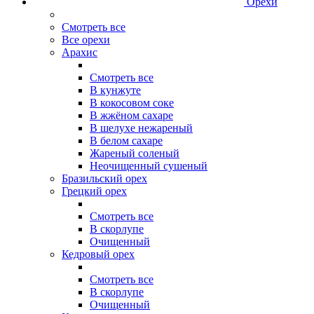
Орехи
Смотреть все
Все орехи
Арахис
Смотреть все
В кунжуте
В кокосовом соке
В жжёном сахаре
В шелухе нежареный
В белом сахаре
Жареный соленый
Неочищенный сушеный
Бразильский орех
Грецкий орех
Смотреть все
В скорлупе
Очищенный
Кедровый орех
Смотреть все
В скорлупе
Очищенный