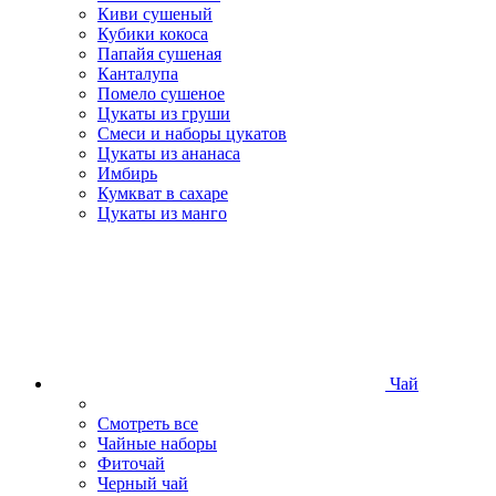
Киви сушеный
Кубики кокоса
Папайя сушеная
Канталупа
Помело сушеное
Цукаты из груши
Смеси и наборы цукатов
Цукаты из ананаса
Имбирь
Кумкват в сахаре
Цукаты из манго
Чай
Смотреть все
Чайные наборы
Фиточай
Черный чай