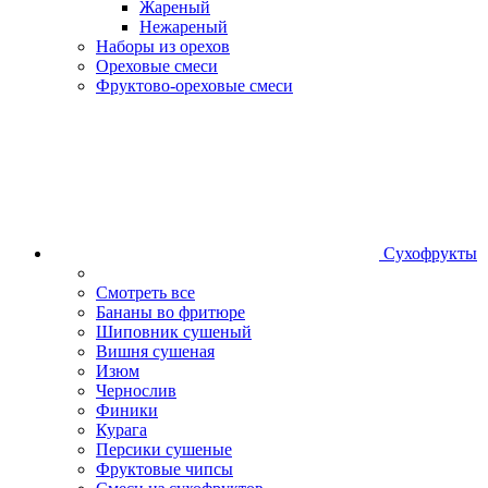
Жареный
Нежареный
Наборы из орехов
Ореховые смеси
Фруктово-ореховые смеси
Сухофрукты
Смотреть все
Бананы во фритюре
Шиповник сушеный
Вишня сушеная
Изюм
Чернослив
Финики
Курага
Персики сушеные
Фруктовые чипсы