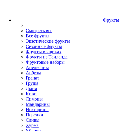
Фрукты
Смотреть все
Все фрукты
Экзотические фрукты
Сезонные фрукты
Фрукты в ящиках
Фрукты из Таиланда
Фруктовые наборы
Апельсины
Арбузы
Гранат
Груша
Дыня
Киви
Лимоны
Мандарины
Нектарины
Персики
Сливы
Хурма
Яблоки