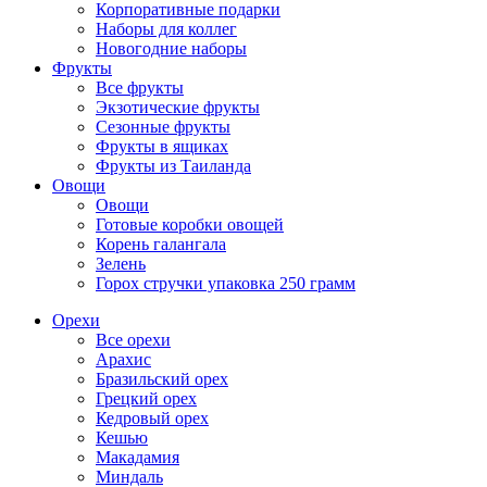
Корпоративные подарки
Наборы для коллег
Новогодние наборы
Фрукты
Все фрукты
Экзотические фрукты
Сезонные фрукты
Фрукты в ящиках
Фрукты из Таиланда
Овощи
Овощи
Готовые коробки овощей
Корень галангала
Зелень
Горох стручки упаковка 250 грамм
Орехи
Все орехи
Арахис
Бразильский орех
Грецкий орех
Кедровый орех
Кешью
Макадамия
Миндаль