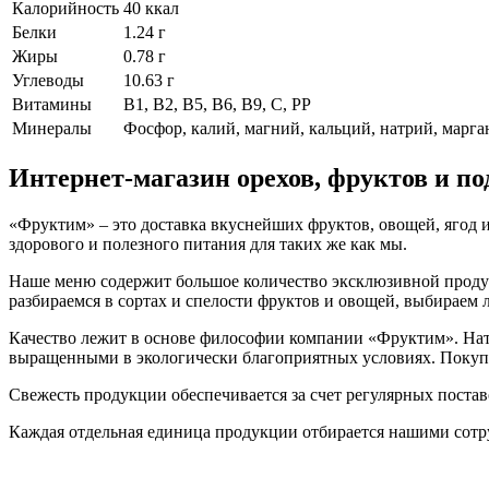
Калорийность
40 ккал
Белки
1.24 г
Жиры
0.78 г
Углеводы
10.63 г
Витамины
В1, В2, В5, В6, В9, С, РР
Минералы
Фосфор, калий, магний, кальций, натрий, марган
Интернет-магазин орехов, фруктов и п
«Фруктим» – это доставка вкуснейших фруктов, овощей, ягод и
здорового и полезного питания для таких же как мы.
Наше меню содержит большое количество эксклюзивной продукц
разбираемся в сортах и спелости фруктов и овощей, выбираем
Качество лежит в основе философии компании «Фруктим». Нату
выращенными в экологически благоприятных условиях. Покупа
Свежесть продукции обеспечивается за счет регулярных поста
Каждая отдельная единица продукции отбирается нашими сотр