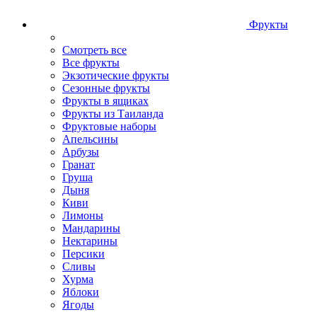
Фрукты
Смотреть все
Все фрукты
Экзотические фрукты
Сезонные фрукты
Фрукты в ящиках
Фрукты из Таиланда
Фруктовые наборы
Апельсины
Арбузы
Гранат
Груша
Дыня
Киви
Лимоны
Мандарины
Нектарины
Персики
Сливы
Хурма
Яблоки
Ягоды