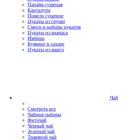
Папайя сушеная
Канталупа
Помело сушеное
Цукаты из груши
Смеси и наборы цукатов
Цукаты из ананаса
Имбирь
Кумкват в сахаре
Цукаты из манго
Чай
Смотреть все
Чайные наборы
Фиточай
Черный чай
Зеленый чай
Травяной чай