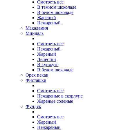
Смотреть все
В темном шоколаде
В белом шоколаде
Жареный
Нежареный
Макадамия
Миндаль
Смотреть все
Нежареный
Жареный
Лепестки
В кунжуте
В белом шоколаде
Орех пекан
Фисташки
Смотреть все
Нежареные в скорлупе
Жареные соленые
Фундук
Смотреть все
Жареный
Нежареный