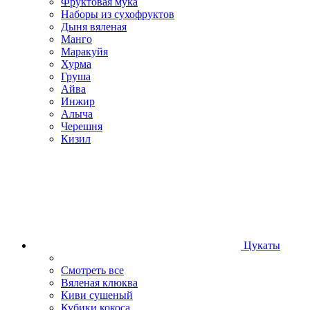
Фруктовая мука
Наборы из сухофруктов
Дыня вяленая
Манго
Маракуйя
Хурма
Груша
Айва
Инжир
Алыча
Черешня
Кизил
Цукаты
Смотреть все
Вяленая клюква
Киви сушеный
Кубики кокоса