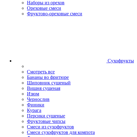
Наборы из орехов
Ореховые смеси
Фруктово-ореховые смеси
Сухофрукты
Смотреть все
Бананы во фритюре
Шиповник сушеный
Вишня сушеная
Изюм
Чернослив
Финики
Курага
Персики сушеные
Фруктовые чипсы
Смеси из сухофруктов
Смеси сухофруктов для компота