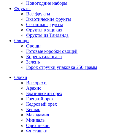
Новогодние наборы
Фрукты
Все фрукты
Экзотические фрукты
Сезонные фрукты
Фрукты в ящиках
Фрукты из Таиланда
Овощи
Овощи
Готовые коробки овощей
Корень галангала
Зелень
Горох стручки упаковка 250 грамм
Орехи
Все орехи
Арахис
Бразильский орех
Грецкий орех
Кедровый орех
Кешью
Макадамия
Миндаль
Орех пекан
Фисташки