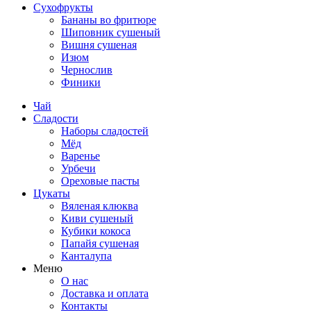
Сухофрукты
Бананы во фритюре
Шиповник сушеный
Вишня сушеная
Изюм
Чернослив
Финики
Чай
Сладости
Наборы сладостей
Мёд
Варенье
Урбечи
Ореховые пасты
Цукаты
Вяленая клюква
Киви сушеный
Кубики кокоса
Папайя сушеная
Канталупа
Меню
О нас
Доставка и оплата
Контакты