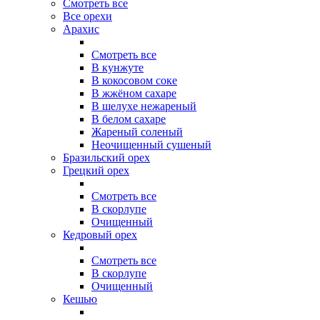
Смотреть все
Все орехи
Арахис
Смотреть все
В кунжуте
В кокосовом соке
В жжёном сахаре
В шелухе нежареный
В белом сахаре
Жареный соленый
Неочищенный сушеный
Бразильский орех
Грецкий орех
Смотреть все
В скорлупе
Очищенный
Кедровый орех
Смотреть все
В скорлупе
Очищенный
Кешью