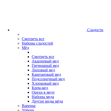
Сладости
Смотреть все
Наборы сладостей
Мёд
Смотреть все
Акациевый мед
Гречишный мед
Липовый мед
Каштановый мед
Подсолнечный мед
Хлопковый мед
Крем-мед
Орехи в меду
Наборы меда
Другие виды мёда
Варенье
Урбечи