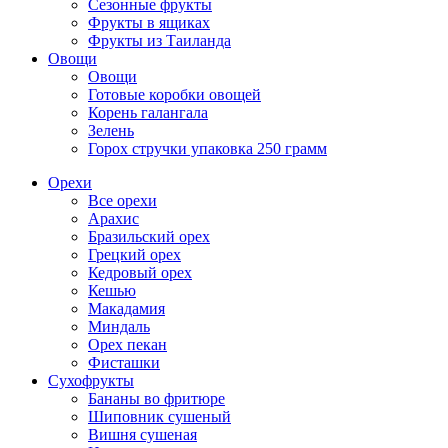
Сезонные фрукты
Фрукты в ящиках
Фрукты из Таиланда
Овощи
Овощи
Готовые коробки овощей
Корень галангала
Зелень
Горох стручки упаковка 250 грамм
Орехи
Все орехи
Арахис
Бразильский орех
Грецкий орех
Кедровый орех
Кешью
Макадамия
Миндаль
Орех пекан
Фисташки
Сухофрукты
Бананы во фритюре
Шиповник сушеный
Вишня сушеная