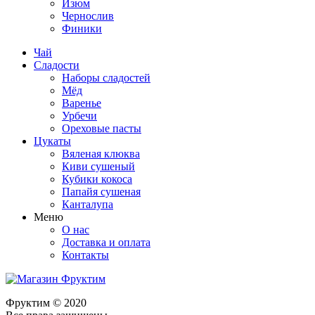
Изюм
Чернослив
Финики
Чай
Сладости
Наборы сладостей
Мёд
Варенье
Урбечи
Ореховые пасты
Цукаты
Вяленая клюква
Киви сушеный
Кубики кокоса
Папайя сушеная
Канталупа
Меню
О нас
Доставка и оплата
Контакты
Фруктим
© 2020