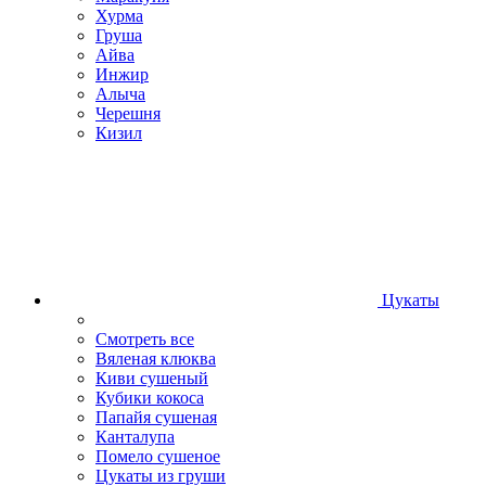
Хурма
Груша
Айва
Инжир
Алыча
Черешня
Кизил
Цукаты
Смотреть все
Вяленая клюква
Киви сушеный
Кубики кокоса
Папайя сушеная
Канталупа
Помело сушеное
Цукаты из груши