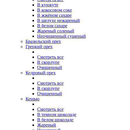
В кунжуте
В кокосовом соке
В жжёном сахаре
В шелухе нежареный
В белом сахаре
Жареный соленый
Неочищенный сушеный
Бразильский орех
Грецкий орех
Смотреть все
В скорлупе
Очищенный
Кедровый орех
Смотреть все
В скорлупе
Очищенный
Кешью
Смотреть все
В темном шоколаде
В белом шоколаде
Жареный