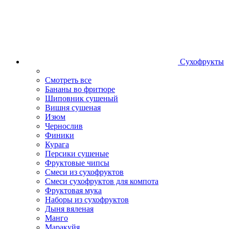
Сухофрукты
Смотреть все
Бананы во фритюре
Шиповник сушеный
Вишня сушеная
Изюм
Чернослив
Финики
Курага
Персики сушеные
Фруктовые чипсы
Смеси из сухофруктов
Смеси сухофруктов для компота
Фруктовая мука
Наборы из сухофруктов
Дыня вяленая
Манго
Маракуйя