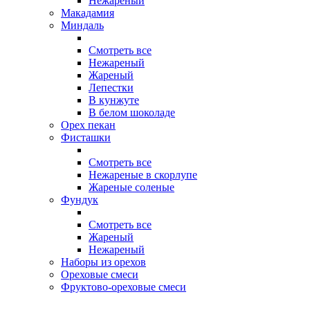
Нежареный
Макадамия
Миндаль
Смотреть все
Нежареный
Жареный
Лепестки
В кунжуте
В белом шоколаде
Орех пекан
Фисташки
Смотреть все
Нежареные в скорлупе
Жареные соленые
Фундук
Смотреть все
Жареный
Нежареный
Наборы из орехов
Ореховые смеси
Фруктово-ореховые смеси