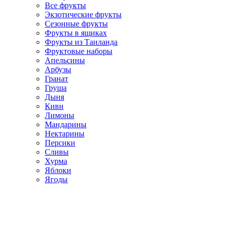
Все фрукты
Экзотические фрукты
Сезонные фрукты
Фрукты в ящиках
Фрукты из Таиланда
Фруктовые наборы
Апельсины
Арбузы
Гранат
Груша
Дыня
Киви
Лимоны
Мандарины
Нектарины
Персики
Сливы
Хурма
Яблоки
Ягоды