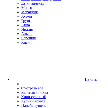
Дыня вяленая
Манго
Маракуйя
Хурма
Груша
Айва
Инжир
Алыча
Черешня
Кизил
Цукаты
Смотреть все
Вяленая клюква
Киви сушеный
Кубики кокоса
Папайя сушеная