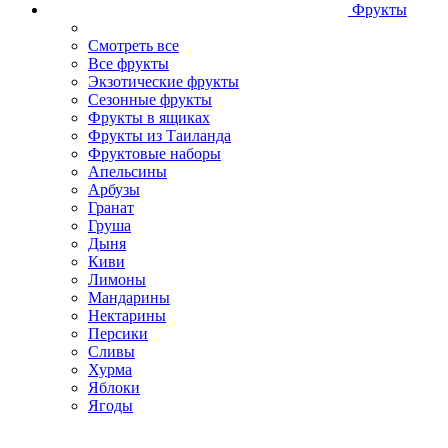
Фрукты
Смотреть все
Все фрукты
Экзотические фрукты
Сезонные фрукты
Фрукты в ящиках
Фрукты из Таиланда
Фруктовые наборы
Апельсины
Арбузы
Гранат
Груша
Дыня
Киви
Лимоны
Мандарины
Нектарины
Персики
Сливы
Хурма
Яблоки
Ягоды