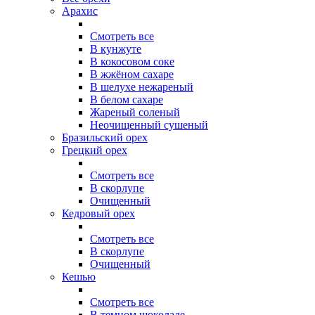
Арахис
Смотреть все
В кунжуте
В кокосовом соке
В жжёном сахаре
В шелухе нежареный
В белом сахаре
Жареный соленый
Неочищенный сушеный
Бразильский орех
Грецкий орех
Смотреть все
В скорлупе
Очищенный
Кедровый орех
Смотреть все
В скорлупе
Очищенный
Кешью
Смотреть все
В темном шоколаде