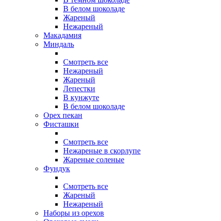
В белом шоколаде
Жареный
Нежареный
Макадамия
Миндаль
Смотреть все
Нежареный
Жареный
Лепестки
В кунжуте
В белом шоколаде
Орех пекан
Фисташки
Смотреть все
Нежареные в скорлупе
Жареные соленые
Фундук
Смотреть все
Жареный
Нежареный
Наборы из орехов