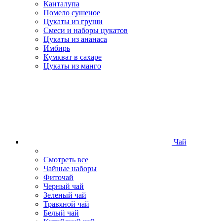
Канталупа
Помело сушеное
Цукаты из груши
Смеси и наборы цукатов
Цукаты из ананаса
Имбирь
Кумкват в сахаре
Цукаты из манго
Чай
Смотреть все
Чайные наборы
Фиточай
Черный чай
Зеленый чай
Травяной чай
Белый чай