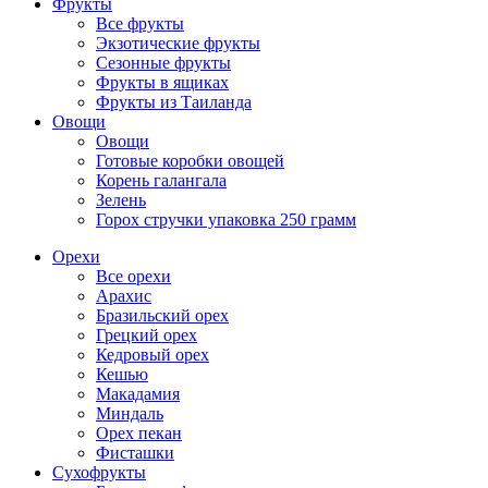
Фрукты
Все фрукты
Экзотические фрукты
Сезонные фрукты
Фрукты в ящиках
Фрукты из Таиланда
Овощи
Овощи
Готовые коробки овощей
Корень галангала
Зелень
Горох стручки упаковка 250 грамм
Орехи
Все орехи
Арахис
Бразильский орех
Грецкий орех
Кедровый орех
Кешью
Макадамия
Миндаль
Орех пекан
Фисташки
Сухофрукты