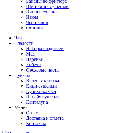
Бананы во фритюре
Шиповник сушеный
Вишня сушеная
Изюм
Чернослив
Финики
Чай
Сладости
Наборы сладостей
Мёд
Варенье
Урбечи
Ореховые пасты
Цукаты
Вяленая клюква
Киви сушеный
Кубики кокоса
Папайя сушеная
Канталупа
Меню
О нас
Доставка и оплата
Контакты