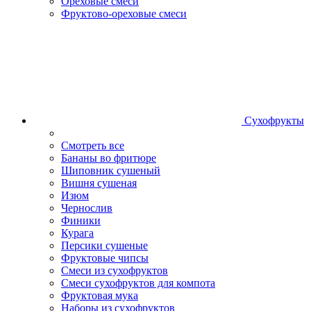
Ореховые смеси
Фруктово-ореховые смеси
Сухофрукты
Смотреть все
Бананы во фритюре
Шиповник сушеный
Вишня сушеная
Изюм
Чернослив
Финики
Курага
Персики сушеные
Фруктовые чипсы
Смеси из сухофруктов
Смеси сухофруктов для компота
Фруктовая мука
Наборы из сухофруктов