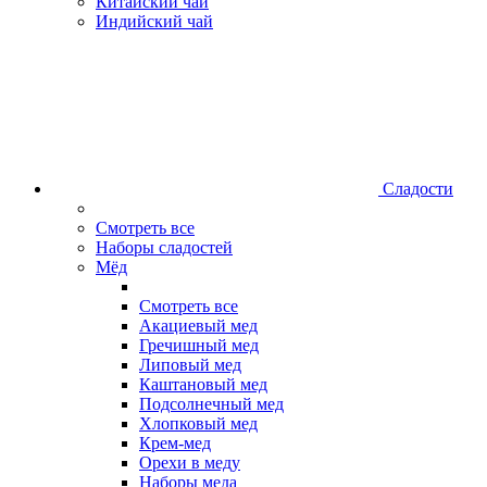
Китайский чай
Индийский чай
Сладости
Смотреть все
Наборы сладостей
Мёд
Смотреть все
Акациевый мед
Гречишный мед
Липовый мед
Каштановый мед
Подсолнечный мед
Хлопковый мед
Крем-мед
Орехи в меду
Наборы меда